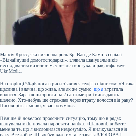
Марсія Кросс, яка виконала роль Брі Ван де Камп в серіалі
«Відчайдушні домогосподарки», злякала шанувальників
несподіваним визнанням: у неї діагностували рак, інформує
Ukr.Media.
На сторінці 56-річної актриси з’явився селфі з підписом: «Я така
щаслива і вдячна, що жива, але як же сумно,
що я
втратила
волосся. Зараз вони зросли на 2 сантиметри і виглядають
шалено. Хто-небудь ще страждав через втрату волосся від раку?
Поговоріть зі мною, я вас розумію».
Пізніше їй
довелося прояснити ситуацію, тому що в рядах
шанувальників почала наростати паніка. «Шановні, вибачте
мене за те, що я висловилася незрозуміло. Я вилікувалася від
раку. Все добре. Шлях був важким, але зараз я ЗДОРОВА і