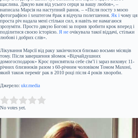
щаслива. Дякую вам від усього серця за вашу любов», –
написала Марсія на наступний ранок. – «Після посту з моєю
фотографією і хештегом #рак я відчула полегшення.
Як і
чому ця
проста річ надала мені стільки сил, я навіть не намагаюся
зрозуміти. Просто дякую Богові за порив зробити крок вперед і
поділитися своєю історією.
Я не
очікувала такої віддачі, стільки
любові і добрих слів».
Лікування Марсії від раку закінчилося близько восьми місяців
тому. Після завершення зйомок «Відчайдушних
домогосподарок» Крос присвятила себе сім’ї і зараз виховує 11-
річних близнюків разом з 60-річним чоловіком Томом Махоні,
який також переміг рак в 2010 році після 4 років хвороби.
Джерело:
ukr.media
Submit Rating
Rate this item:
No votes yet.