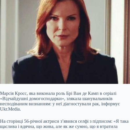
Марсія Кросс, яка виконала роль Брі Ван де Камп в серіалі
«Відчайдушні домогосподарки», злякала шанувальників
несподіваним визнанням: у неї діагностували рак, інформує
Ukr.Media.
На сторінці 56-річної актриси з’явився селфі з підписом: «Я така
щаслива і вдячна, що жива, але як же сумно, що я втратила