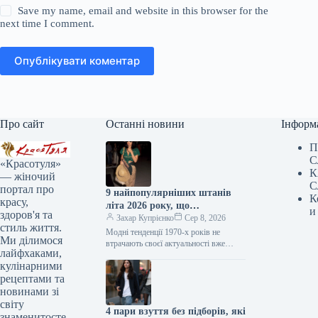
Save my name, email and website in this browser for the
next time I comment.
Опублікувати коментар
Про сайт
Останні новини
Інформ
П
С
«Красотуля»
К
— жіночий
С
портал про
9 найпопулярніших штанів
К
красу,
літа 2026 року, що
и
здоров'я та
повертаються з 1970-х
Захар Купрієнко
Сер 8, 2026
стиль життя.
Модні тенденції 1970-х років не
Ми ділимося
втрачають своєї актуальності вже
лайфхаками,
кілька сезонів поспіль. Цього літа це
кулінарними
особливо помітно завдяки штанам:
моделі,…
рецептами та
новинами зі
світу
4 пари взуття без підборів, які
знаменитосте