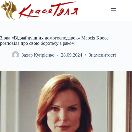
Перейти
до
вмісту
Зірка «Відчайдушних домогосподарок» Марсія Кросс,
розповіла про свою боротьбу з раком
Захар Купрієнко
28.09.2024
Знаменитості