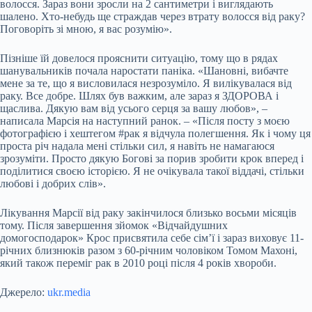
волосся. Зараз вони зросли на 2 сантиметри і виглядають
шалено. Хто-небудь ще страждав через втрату волосся від раку?
Поговоріть зі мною, я вас розумію».
Пізніше їй
довелося прояснити ситуацію, тому що в рядах
шанувальників почала наростати паніка. «Шановні, вибачте
мене за те, що я висловилася незрозуміло. Я вилікувалася від
раку. Все добре. Шлях був важким, але зараз я ЗДОРОВА і
щаслива. Дякую вам від усього серця за вашу любов», –
написала Марсія на наступний ранок. – «Після посту з моєю
фотографією і хештегом #рак я відчула полегшення. Як і чому ця
проста річ надала мені стільки сил, я навіть не намагаюся
зрозуміти. Просто дякую Богові за порив зробити крок вперед і
поділитися своєю історією. Я не очікувала такої віддачі, стільки
любові і добрих слів».
Лікування Марсії від раку закінчилося близько восьми місяців
тому. Після завершення зйомок «Відчайдушних
домогосподарок» Крос присвятила себе сім’ї і зараз виховує 11-
річних близнюків разом з 60-річним чоловіком Томом Махоні,
який також переміг рак в 2010 році після 4 років хвороби.
Джерело:
ukr.media