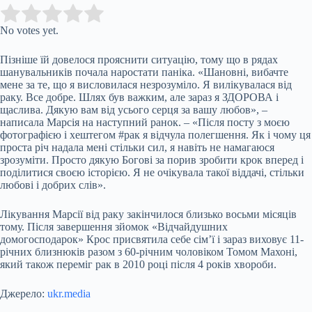
Submit Rating
Rate this item:
No votes yet.
Пізніше їй
довелося прояснити ситуацію, тому що в рядах
шанувальників почала наростати паніка. «Шановні, вибачте
мене за те, що я висловилася незрозуміло. Я вилікувалася від
раку. Все добре. Шлях був важким, але зараз я ЗДОРОВА і
щаслива. Дякую вам від усього серця за вашу любов», –
написала Марсія на наступний ранок. – «Після посту з моєю
фотографією і хештегом #рак я відчула полегшення. Як і чому ця
проста річ надала мені стільки сил, я навіть не намагаюся
зрозуміти. Просто дякую Богові за порив зробити крок вперед і
поділитися своєю історією. Я не очікувала такої віддачі, стільки
любові і добрих слів».
Лікування Марсії від раку закінчилося близько восьми місяців
тому. Після завершення зйомок «Відчайдушних
домогосподарок» Крос присвятила себе сім’ї і зараз виховує 11-
річних близнюків разом з 60-річним чоловіком Томом Махоні,
який також переміг рак в 2010 році після 4 років хвороби.
Джерело:
ukr.media