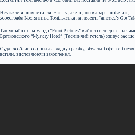
Неможливо повірити своїм очам, але те, що ви зараз побачите, 
хореографа Костянтина Томільченка на проекті “america’s Got Tale
Так українська команда “Front Pictures” вийшла в чвертьфінал а
Братковського “Mystery Hotel” (Таємничий готель) здивує вас ще
Судді особливо оцінили складну графіку, візуальні ефекти і незв
встали, висловлюючи захоплення.