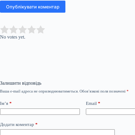
Опублікувати коментар
Submit Rating
Rate this item:
No votes yet.
Залишити відповідь
Ваша e-mail адреса не оприлюднюватиметься.
Обов’язкові поля позначені
*
Ім’я
*
Email
*
Додати коментар
*