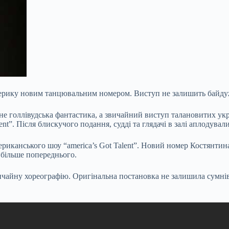
ерику новим танцювальним номером. Виступ не залишить байдужим
 не голлівудська фантастика, а звичайний виступ талановитих у
nt”. Після блискучого подання, судді та глядачі в залі
аплодували
мериканського шоу “america’s Got Talent”. Новий номер Костянтин
 більше попереднього.
ичайну хореографію. Оригінальна постановка не залишила сумнівів