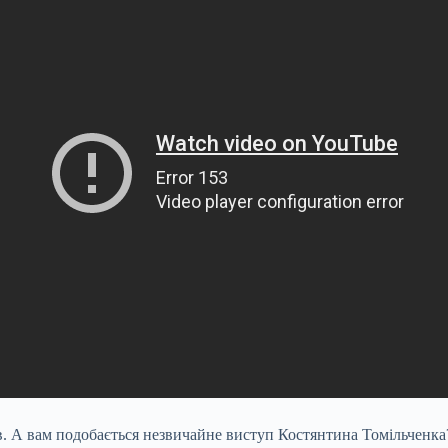
ів. А вам подобається незвичайне виступ Костянтина Томільченка