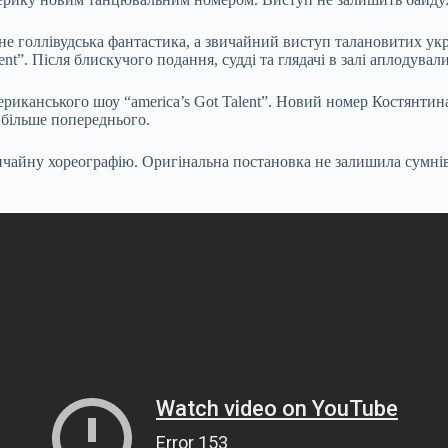
– не голлівудська фантастика, а звичайний виступ талановитих у
nt”. Після блискучого подання, судді та глядачі в залі
аплодували
мериканського шоу “america’s Got Talent”. Новий номер Костянтин
 більше попереднього.
ичайну хореографію. Оригінальна постановка не залишила сумнівів