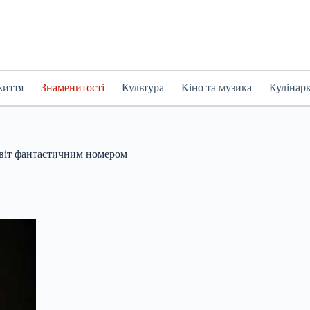
життя
Знаменитості
Культура
Кіно та музика
Кулінар
світ фантастичним номером