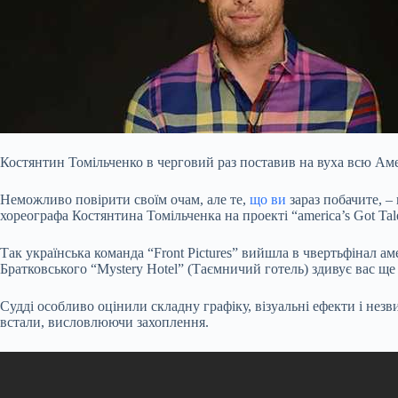
Костянтин Томільченко в черговий раз поставив на вуха всю Ам
Неможливо повірити своїм очам, але те,
що ви
зараз побачите, –
хореографа Костянтина Томільченка на проекті “america’s Got Tale
Так українська команда “Front Pictures” вийшла в чвертьфінал а
Братковського “Mystery Hotel” (Таємничий готель) здивує вас ще
Судді особливо оцінили складну графіку, візуальні ефекти і незв
встали, висловлюючи захоплення.