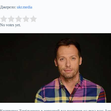
Джерело:
ukr.media
Submit Rating
Rate this item:
No votes yet.
Костянтин Томільченко в черговий раз поставив на вуха всю Ам