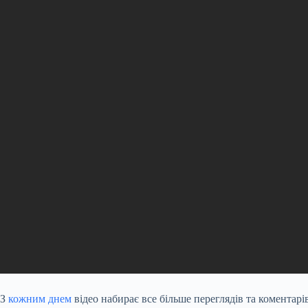
З
кожним днем
відео набирає все більше переглядів та коментар