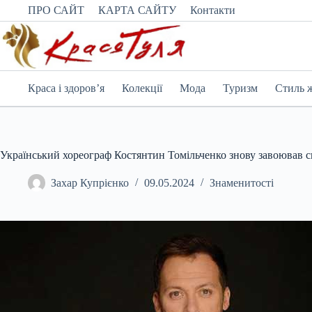
Перейти
ПРО САЙТ
КАРТА САЙТУ
Контакти
до
вмісту
Краса і здоров’я
Колекції
Мода
Туризм
Стиль 
Український хореограф Костянтин Томільченко знову завоював 
Захар Купрієнко
09.05.2024
Знаменитості