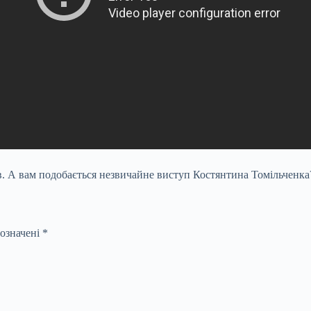
ів. А вам подобається незвичайне виступ Костянтина Томільченка
позначені
*