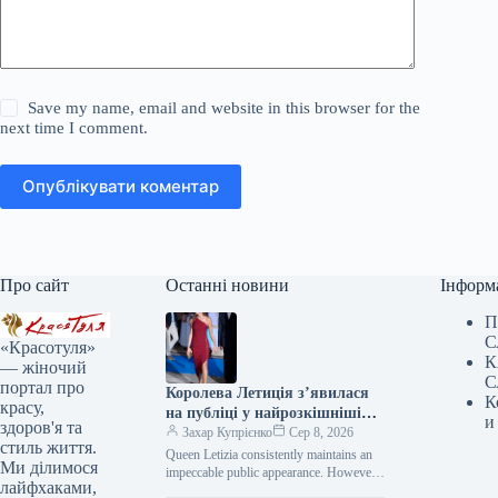
Save my name, email and website in this browser for the
next time I comment.
Опублікувати коментар
Про сайт
Останні новини
Інформ
П
С
«Красотуля»
К
— жіночий
С
портал про
Королева Летиція з’явилася
К
красу,
на публіці у найрозкішнішій
и
здоров'я та
сукні цього літа
Захар Купрієнко
Сер 8, 2026
стиль життя.
Queen Letizia consistently maintains an
Ми ділимося
impeccable public appearance. However,
лайфхаками,
during her recent visit to Mallorca, she