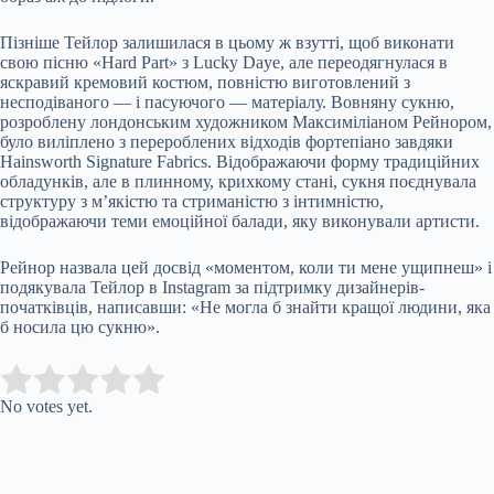
Пізніше Тейлор залишилася в цьому ж взутті, щоб виконати
свою пісню «Hard Part» з Lucky Daye, але переодягнулася в
яскравий кремовий костюм, повністю виготовлений з
несподіваного — і пасуючого — матеріалу. Вовняну сукню,
розроблену лондонським художником Максиміліаном Рейнором,
було виліплено з перероблених відходів фортепіано завдяки
Hainsworth Signature Fabrics. Відображаючи форму традиційних
обладунків, але в плинному, крихкому стані, сукня поєднувала
структуру з м’якістю та стриманістю з інтимністю,
відображаючи теми емоційної балади, яку виконували артисти.
Рейнор назвала цей досвід «моментом, коли ти мене ущипнеш» і
подякувала Тейлор в Instagram за підтримку дизайнерів-
початківців, написавши: «Не могла б знайти кращої людини, яка
б носила цю сукню».
Submit Rating
Rate this item:
No votes yet.