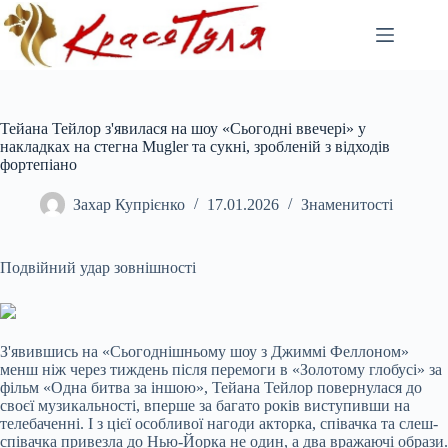
Перейти
до
вмісту
Тейана Тейлор з'явилася на шоу «Сьогодні ввечері» у
накладках на стегна Mugler та сукні, зробленій з відходів
фортепіано
Захар Купрієнко
17.01.2026
Знаменитості
Подвійний удар зовнішності
З'явившись на «Сьогоднішньому шоу з Джиммі Феллоном»
менш ніж через тиждень після перемоги в «Золотому глобусі» за
фільм «Одна битва за
іншою», Тейана Тейлор повернулася до
своєї музикальності, вперше за багато років виступивши на
телебаченні. І з цієї особливої нагоди акторка, співачка та слеш-
співачка привезла до Нью-Йорка не один, а два вражаючі образи.