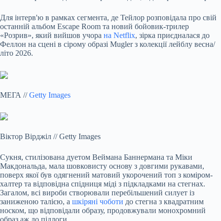
Для інтерв'ю в рамках сегмента, де Тейлор розповідала про свій
останній альбом Escape Room та новий бойовик-трилер
«Розрив», який вийшов учора
на Netflix
, зірка приєдналася до
Феллон на сцені в сірому образі Mugler з колекції лейблу весна/
літо 2026.
МЕГА
//
Getty Images
Віктор Вірджіл
//
Getty Images
Сукня, стилізована дуетом Веймана Баннермана та Міки
Макдональда, мала шовковисту основу з довгими рукавами,
поверх якої був одягнений матовий укорочений топ з коміром-
халтер та відповідна спідниця міді з підкладками на стегнах.
Загалом, всі вироби створювали перебільшений силует із
заниженою талією, а
шкіряні чоботи
до стегна з квадратним
носком, що відповідали образу, продовжували монохромний
образ аж до підлоги.