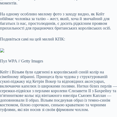
моментів.
На одному особливо милому фото з заходу видно, як Кейт
обіймає чоловіка за талію – жест, який, хоча й звичайний для
багатьох із нас, простолюдинів, є досить рідкісним проявом
прихильності для працюючих британських королівських осіб.
Подивіться самі на цей милий КПК:
Пул WPA
//
Getty Images
Кейт і Вільям були одягнені в королівський синій колір на
сімейному зібранні. Принцеса була чудова у структурованій
сукні-піджаку від Кетрін Вокер та відповідних аксесуарах,
включаючи капелюх із широкими полями. Нитки білих перлів —
сережки-підвіски з перлами королеви Єлизавети II з Бахрейну та
п'ятиниткове кольє від вінтажного ювеліра Сьюзен Каплан —
доповнювали її образ. Вільям поєднував образ із темно-синім
костюмом, білою сорочкою, синьою краваткою та чорними
туфлями, які він носив зі своїм фірмовим чохлом.