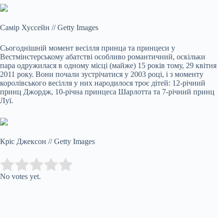
Самір Хуссейн
//
Getty Images
Сьогоднішній момент весілля принца та принцеси у
Вестмінстерському абатстві особливо романтичний, оскільки
пара одружилася в одному місці (майже) 15 років тому, 29 квітня
2011 року. Вони почали зустрічатися у 2003 році, і з моменту
королівського весілля у них народилося троє дітей: 12-річний
принц Джордж, 10-річна принцеса Шарлотта та 7-річний принц
Луї.
Кріс Джексон
//
Getty Images
Submit Rating
Rate this item:
No votes yet.