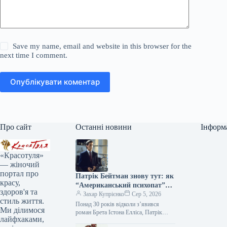
Save my name, email and website in this browser for the
next time I comment.
Опублікувати коментар
Про сайт
Останні новини
Інформ
«Красотуля»
— жіночий
портал про
Патрік Бейтман знову тут: як
красу,
“Американський психопат”
здоров'я та
продовжує впливати на стиль
Захар Купрієнко
Сер 5, 2026
стиль життя.
Понад 30 років відколи з’явився
Ми ділимося
роман Брета Істона Елліса, Патрік
лайфхаками,
Бейтман залишається однією з