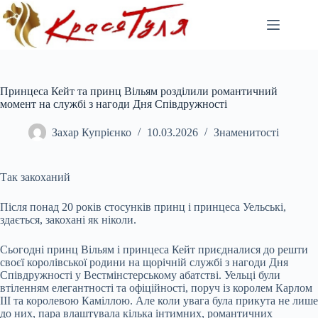
Перейти
до
вмісту
Принцеса Кейт та принц Вільям розділили романтичний
момент на службі з нагоди Дня Співдружності
Захар Купрієнко
10.03.2026
Знаменитості
Так закоханий
Після понад 20 років стосунків принц і принцеса Уельські,
здається, закохані як ніколи.
Сьогодні принц Вільям і принцеса Кейт приєдналися до решти
своєї
королівської родини на щорічній службі з нагоди Дня
Співдружності у Вестмінстерському абатстві. Уельці були
втіленням елегантності та офіційності, поруч із королем Карлом
III та королевою Каміллою. Але коли увага була прикута не лише
до них, пара влаштувала кілька інтимних, романтичних