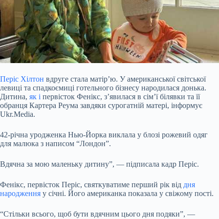
Періс Хілтон
вдруге стала матір’ю. У американської світської
левиці та спадкоємиці готельного бізнесу народилася донька.
Дитина,
як і
первісток Фенікс, з’явилася в сім’ї білявки та її
обранця Картера Реума завдяки сурогатній матері, інформує
Ukr.Media.
42-річна уродженка Нью-Йорка виклала у блозі рожевий одяг
для малюка з написом “Лондон”.
Вдячна за мою маленьку дитину”, — підписала кадр Періс.
Фенікс, первісток Періс, святкуватиме перший рік від
дня
народження
у січні. Його американка показала у свіжому пості.
“Стільки всього, щоб бути вдячним цього дня подяки”, —