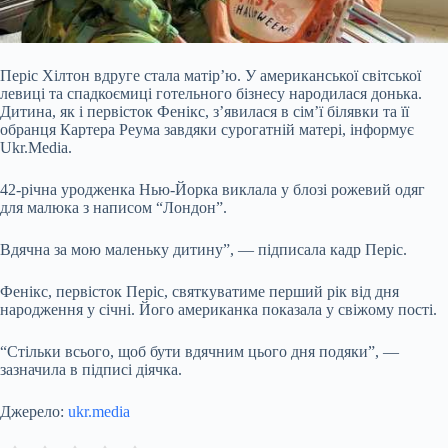
Періс Хілтон вдруге стала матір’ю. У американської світської
левиці та спадкоємиці готельного бізнесу народилася донька.
Дитина, як і первісток Фенікс, з’явилася в сім’ї білявки та її
обранця Картера Реума завдяки сурогатній матері, інформує
Ukr.Media.
42-річна уродженка Нью-Йорка виклала у блозі рожевий одяг
для малюка з написом “Лондон”.
Вдячна за мою маленьку дитину”, — підписала кадр Періс.
Фенікс, первісток Періс, святкуватиме перший рік від дня
народження у січні. Його американка показала у свіжому пості.
“Стільки всього, щоб бути вдячним цього дня подяки”, —
зазначила в підписі діячка.
Джерело:
ukr.media