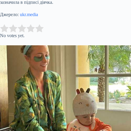
зазначила в підписі діячка.
Джерело:
ukr.media
Submit Rating
Rate this item:
No votes yet.