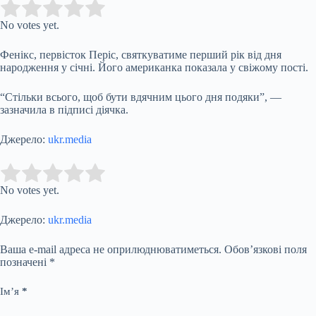
Submit Rating
Rate this item:
No votes yet.
Фенікс, первісток Періс, святкуватиме перший рік від дня
народження у січні. Його американка показала у свіжому пості.
“Стільки всього, щоб бути вдячним цього дня подяки”, —
зазначила в підписі діячка.
Джерело:
ukr.media
Submit Rating
Rate this item:
No votes yet.
Джерело:
ukr.media
Ваша e-mail адреса не оприлюднюватиметься.
Обов’язкові поля
позначені
*
Ім’я
*