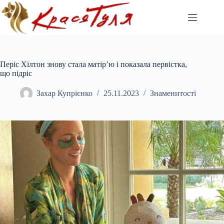
Перейти
до
вмісту
Періс Хілтон знову стала матір’ю і показала первістка,
що підріс
Захар Купрієнко
25.11.2023
Знаменитості