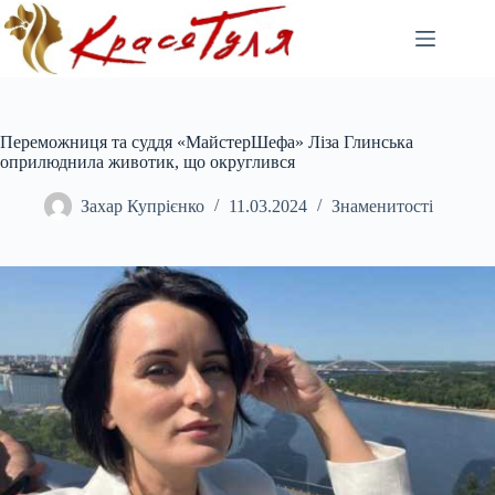
Перейти
до
вмісту
Переможниця та суддя «МайстерШефа» Ліза Глинська
оприлюднила животик, що округлився
Захар Купрієнко
11.03.2024
Знаменитості