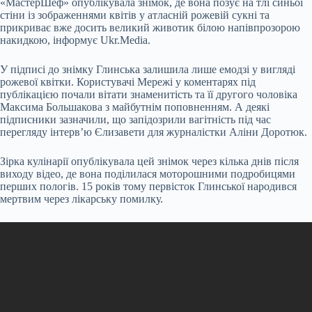
«МастерШеф» опублікувала знімок, де вона позує на тлі синьої
стіни із зображеннями квітів у атласній рожевій сукні та
прикриває вже досить великий животик білою напівпрозорою
накидкою, інформує Ukr.Media.
У підписі до знімку Глинська залишила лише емодзі у вигляді
рожевої квітки. Користувачі Мережі у
коментарях під
публікацією почали вітати знаменитість та її другого чоловіка
Максима Большакова з майбутнім поповненням. А деякі
підписники зазначили, що запідозрили вагітність під час
перегляду інтерв’ю Єлизавети для журналістки Аліни Доротюк.
Зірка кулінарії опублікувала цей знімок через кілька днів після
виходу відео, де вона поділилася моторошними подробицями
перших пологів. 15 років тому первісток Глинської народився
мертвим через лікарську помилку.