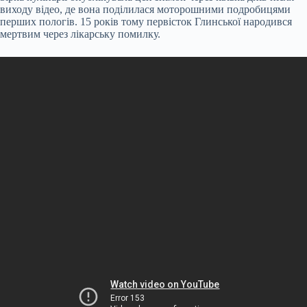
виходу відео, де вона поділилася моторошними подробицями
перших пологів. 15 років тому первісток Глинської народився
мертвим через лікарську помилку.