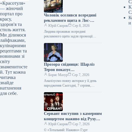
С
«Красотуля»
К
— жіночий
С
портал про
Чоловік оселився всередині
К
красу,
рекламного щита в Лос-
и
здоров'я та
Анджелесі — Netflix рекламує
Юрій Скорик
Сер 8, 2026
стиль життя.
фільм “Останній дім” —
Людина проживає всередині
Ми ділимося
культурні новини.
рекламного щита задля промоції
лайфхаками,
нового фільму від Netflix. © WUSA9/
кулінарними
YouTube Чоловік перебуватиме в
імпровізованій вітальні протягом…
рецептами та
новинами зі
світу
Прозора спідниця: Шарліз
знаменитосте
Терон показує
й. Тут кожна
найвідважніший тренд 2026
Борис Мазур
Сер 7, 2026
читачка
року
Аналізуємо появу акторки у її день
знайде
народження Сьогодні, 7 серпня,
натхнення
Шарліз Терон відзначає 51-річчя — це
для себе.
чудова нагода звернути увагу…
Сервант виступив з камерним
концертом наживо від Руху
опору ССО – фото, відео
Юрій Скорик
Сер 7, 2026
© «Тотальний: Наживо» Гурт