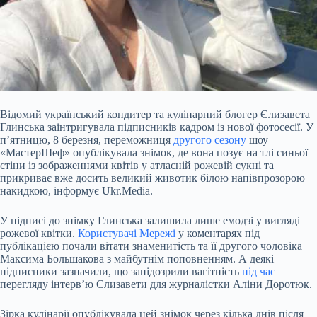
Відомий український кондитер та кулінарний блогер Єлизавета
Глинська заінтригувала підписників кадром із нової фотосесії. У
п’ятницю, 8 березня, переможниця
другого сезону
шоу
«МастерШеф» опублікувала знімок, де вона позує на тлі синьої
стіни із зображеннями квітів у атласній рожевій сукні та
прикриває вже досить великий животик білою напівпрозорою
накидкою, інформує Ukr.Media.
У підписі до знімку Глинська залишила лише емодзі у вигляді
рожевої квітки.
Користувачі Мережі
у
коментарях під
публікацією почали вітати знаменитість та її другого чоловіка
Максима Большакова з майбутнім поповненням. А деякі
підписники зазначили, що запідозрили вагітність
під час
перегляду інтерв’ю Єлизавети для журналістки Аліни Доротюк.
Зірка кулінарії опублікувала цей знімок через кілька днів після