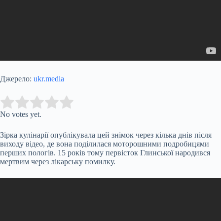
Джерело:
ukr.media
Submit Rating
Rate this item:
No votes yet.
Зірка кулінарії опублікувала цей знімок через кілька днів після
виходу відео, де вона поділилася моторошними подробицями
перших пологів. 15 років тому первісток Глинської народився
мертвим через лікарську помилку.