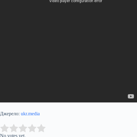
Джерело:
ukr.media
Submit Rating
Rate this item:
No votes yet.