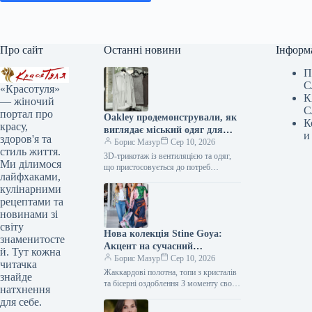
Про сайт
Останні новини
Інформ
П
С
«Красотуля»
К
— жіночий
С
портал про
Oakley продемонстрували, як
К
красу,
виглядає міський одяг для
и
здоров'я та
змінної погоди
Борис Мазур
Сер 10, 2026
стиль життя.
3D-трикотаж із вентиляцією та одяг,
Ми ділимося
що пристосовується до потреб
лайфхаками,
Виробник Oakley славиться своїм
кулінарними
інноваційним підходом до створення
одягу для активного…
рецептами та
новинами зі
світу
Нова колекція Stine Goya:
знаменитосте
Акцент на сучасний
й. Тут кожна
максималізм
Борис Мазур
Сер 10, 2026
читачка
Жаккардові полотна, топи з кристалів
знайде
та бісерні оздоблення З моменту свого
натхнення
заснування у 2006 році, бренд Stine
для себе.
Goya активно формував…