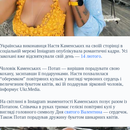
Українська виконавиця Настя Каменських на своїй сторінці в
соціальній мережі Instagram опублікувала романтичні кадри. Усі
закохані вже відсвяткували свій день —
14 лютого
.
Чоловік Каменських — Потап — вирішив порадувати свою
кохану, засипавши її подарунками. Настя похвалилася
“оберемком” повітряних кульок у вигляді червоних сердець і
величезним букетом квітів, які їй подарував зірковий чоловік,
інформує Ukr.Media.
На світлині в Instagram знаменитості Каменських позує разом із
Потапом.
Співачка в руках тримає гелієві повітряні кулі у
вигляді головного символу Дня
святого Валентина
— сердечок.
Також Потап порадував дружину букетом шикарних квітів.