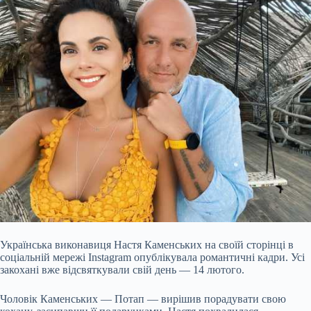
Українська виконавиця Настя Каменських на своїй сторінці в
соціальній мережі Instagram опублікувала романтичні кадри. Усі
закохані вже відсвяткували свій день — 14 лютого.
Чоловік Каменських — Потап — вирішив порадувати свою