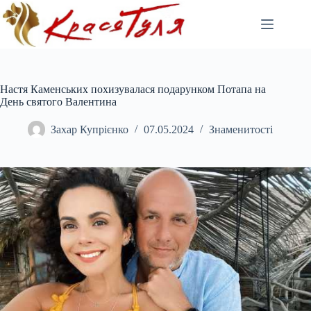
Перейти
до
вмісту
Настя Каменських похизувалася подарунком Потапа на
День святого Валентина
Захар Купрієнко
07.05.2024
Знаменитості