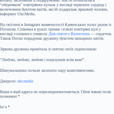
кохану, засипавши її подарунками. Настя похвалилася
“оберемком” повітряних кульок у вигляді червоних сердець і
величезним букетом квітів, які їй подарував зірковий чоловік,
інформує Ukr.Media.
На світлині в Instagram знаменитості Каменських позує разом із
Потапом.
Співачка в руках тримає гелієві повітряні кулі у
вигляді головного символу
Дня святого Валентина
— сердечок.
Також Потап порадував дружину букетом шикарних квітів.
Зіркова дружина привітала зі святом своїх підписників:
“Любові, любові, любові і поцілунків всім вам!”.
Шанувальники почали засипати пару компліментами.
Джерело:
ukr.media
Ваша e-mail адреса не оприлюднюватиметься.
Обов’язкові поля
позначені
*
Ім’я
*