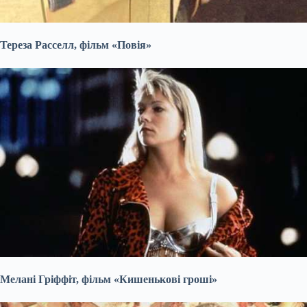
Тереза Расселл, фільм «Повія»
Мелані Гріффіт, фільм «Кишенькові гроші»