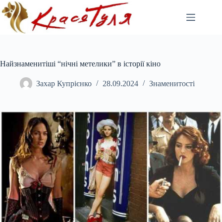
Перейти
до
вмісту
Найзнаменитіші “нічні метелики” в історії кіно
Захар Купрієнко
28.09.2024
Знаменитості