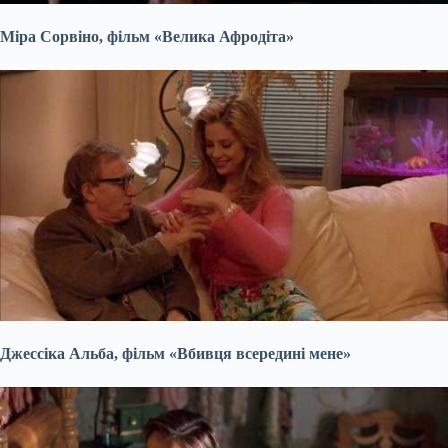
Міра Сорвіно, фільм «Велика Афродіта»
Джессіка Альба, фільм «Вбивця всередині мене»