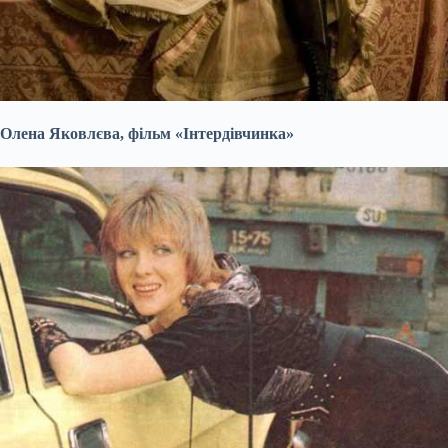
Олена Яковлєва, фільм «Інтердівчинка»