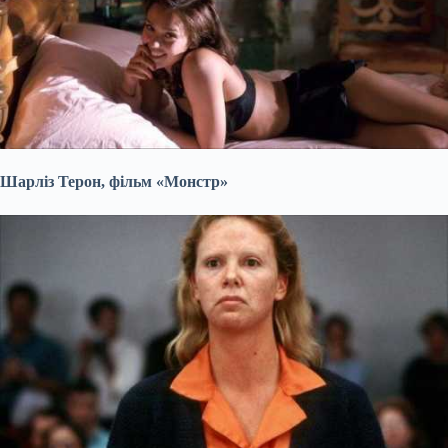
Шарліз Терон, фільм «Монстр»