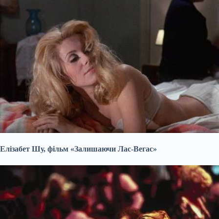
Елізабет Шу, фільм «Залишаючи Лас-Вегас»