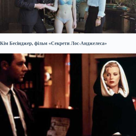
Кім Бесінджер, фільм «Секрети Лос-Анджелеса»