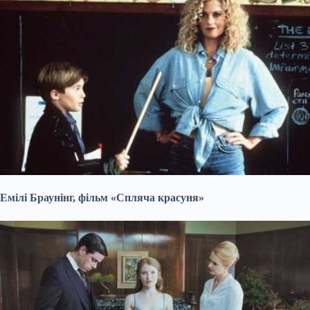
Емілі Браунінг, фільм «Спляча красуня»