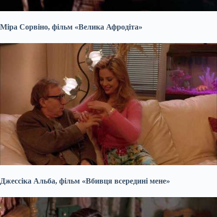
Міра Сорвіно, фільм «Велика Афродіта»
Джессіка Альба, фільм «Вбивця всередині мене»