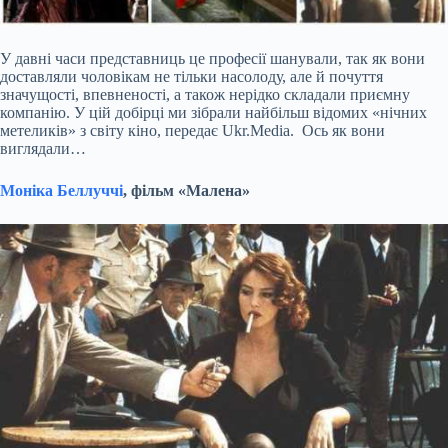
У давні часи представниць це професії шанували, так як вони
доставляли чоловікам не тільки насолоду, але й почуття
значущості, впевненості, а також нерідко складали приємну
компанію. У цій добірці ми зібрали найбільш відомих «нічних
метеликів» з світу кіно, передає Ukr.Media. Ось як вони
виглядали…
Моніка Беллуччі
, фільм «Малена»