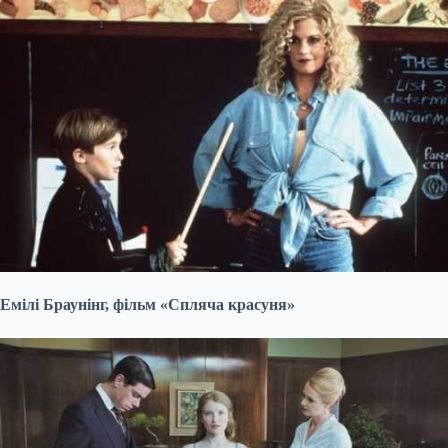
Емілі Браунінг, фільм «Спляча красуня»