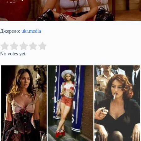
Джерело:
ukr.media
Submit Rating
Rate this item:
No votes yet.