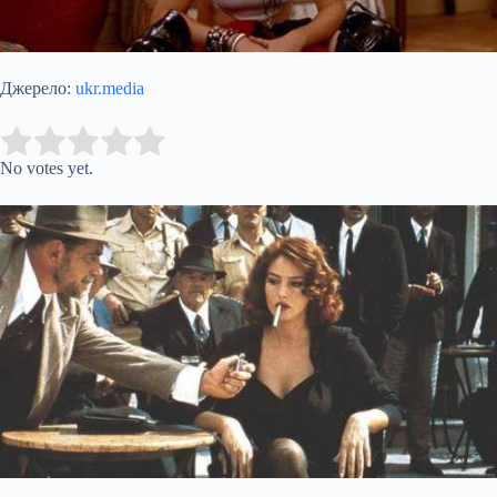
Джерело:
ukr.media
Submit Rating
Rate this item:
No votes yet.