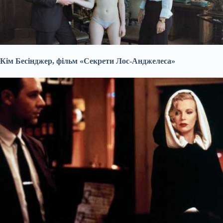
Кім Бесінджер, фільм «Секрети Лос-Анджелеса»