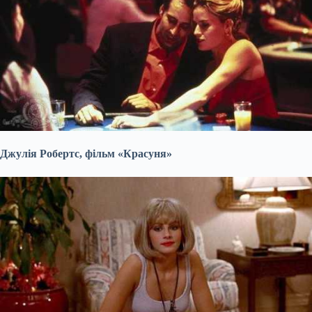
Джулія Робертс, фільм «Красуня»