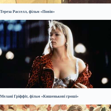
Тереза Расселл, фільм «Повія»
Мелані Гріффіт, фільм «Кишенькові гроші»