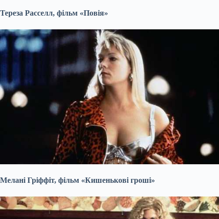
Тереза Расселл, фільм «Повія»
Мелані Гріффіт, фільм «Кишенькові гроші»