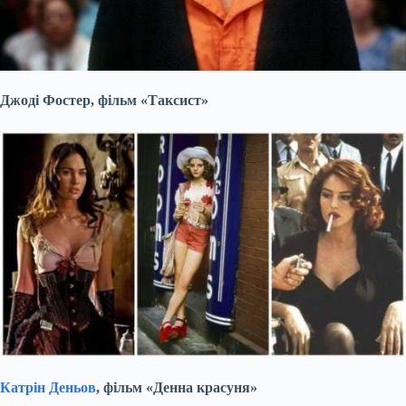
Джоді Фостер, фільм «Таксист»
Катрін Деньов
, фільм «Денна красуня»