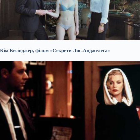
Кім Бесінджер, фільм «Секрети Лос-Анджелеса»