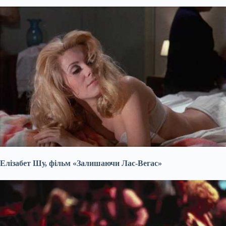
Елізабет Шу, фільм «Залишаючи Лас-Вегас»