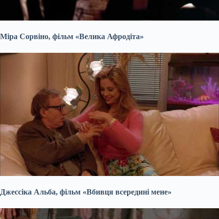
Міра Сорвіно, фільм «Велика Афродіта»
Джессіка Альба, фільм «Вбивця всередині мене»