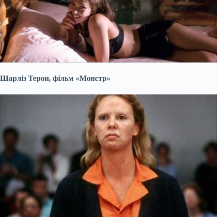
Шарліз Терон, фільм «Монстр»