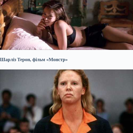
Шарліз Терон, фільм «Монстр»