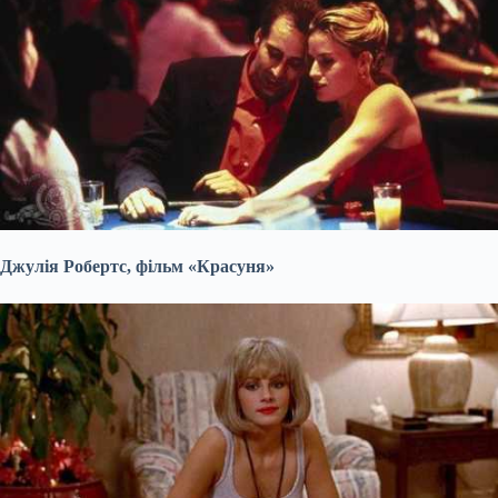
Джулія Робертс, фільм «Красуня»