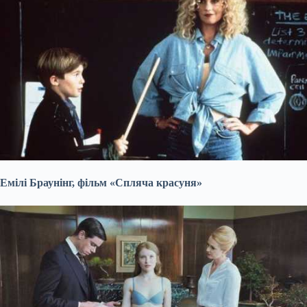
Емілі Браунінг, фільм «Спляча красуня»