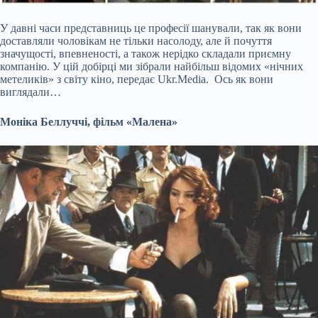
У давні часи представниць це професії шанували, так як вони
доставляли чоловікам не тільки насолоду, але й почуття
значущості, впевненості, а також нерідко складали приємну
компанію. У цій добірці ми зібрали найбільш відомих «нічних
метеликів» з світу кіно, передає Ukr.Media. Ось як вони
виглядали…
Моніка Беллуччі, фільм «Малена»