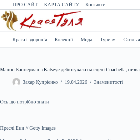
Перейти
ПРО САЙТ
КАРТА САЙТУ
Контакти
до
вмісту
Краса і здоров’я
Колекції
Мода
Туризм
Стиль 
Манон Баннерман з Katseye дебютувала на сцені Coachella, незва
Захар Купрієнко
19.04.2026
Знаменитості
Ось що потрібно знати
Преслі Енн
//
Getty Images