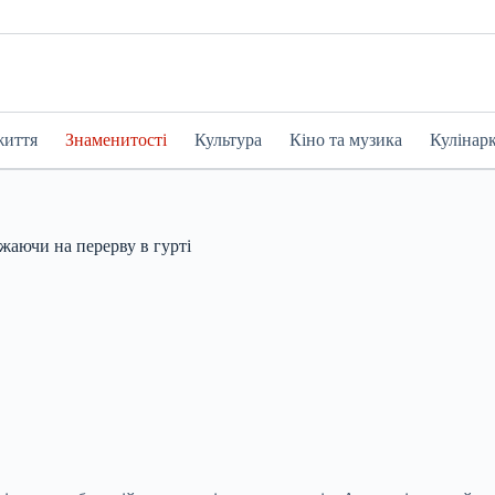
життя
Знаменитості
Культура
Кіно та музика
Кулінар
жаючи на перерву в гурті