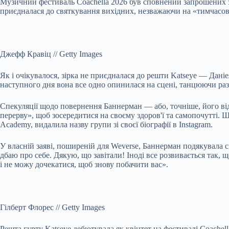
Музичний фестиваль Coachella 2026 був сповнений запрошених зі
приєдналася до святкування вихідних, незважаючи на «тимчасову
Джефф Кравіц
//
Getty Images
Як і очікувалося, зірка не приєдналася до решти Katseye — Дан
наступного дня вона все одно опинилася на сцені, танцюючи разом 
Спекуляції щодо повернення Баннерман — або, точніше, його відс
перерву», щоб зосередитися на своєму здоров'ї та самопочутті.
Academy, видалила назву групи зі своєї біографії в Instagram.
У власній заяві, поширеній для Weverse, Баннерман подякувала св
дбаю про себе. Дякую, що завітали! Іноді все розвивається так,
і не можу дочекатися, щоб знову побачити вас».
Гілберт Флорес
//
Getty Images
Решта гурту Katseye дебютувала як квінтет на фестивалі Coachell