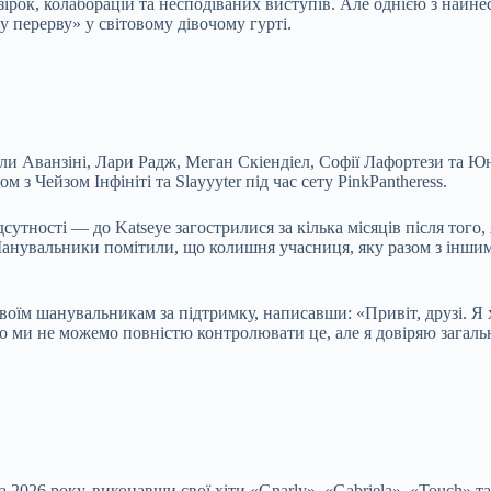
рок, колаборацій та несподіваних виступів. Але однією з
найнес
 перерву» у світовому дівочому гурті.
іели Аванзіні, Лари Радж, Меган Скіендіел, Софії Лафортези та 
з Чейзом Інфініті та Slayyyter під час сету PinkPantheress.
утності — до Katseye загострилися за кілька місяців після того
 Шанувальники помітили, що колишня учасниця, яку разом з іншим
оїм шанувальникам за підтримку, написавши: «Привіт, друзі. Я хоч
 що ми не можемо повністю контролювати це, але я довіряю загал
a 2026 року, виконавши свої хіти «Gnarly», «Gabriela», «Touch» т