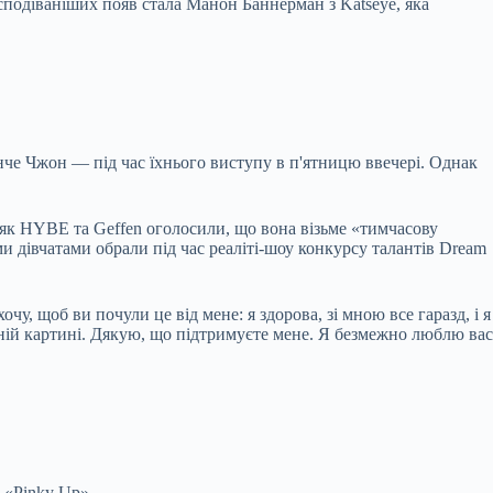
подіваніших появ стала Манон Баннерман з Katseye, яка
Юнче Чжон — під час їхнього виступу в п'ятницю ввечері. Однак
, як HYBE та Geffen оголосили, що вона візьме «тимчасову
и дівчатами обрали під час реаліті-шоу конкурсу талантів Dream
у, щоб ви почули це від мене: я здорова, зі мною все гаразд, і я
ьній картині. Дякую, що підтримуєте мене. Я безмежно люблю вас
а «Pinky Up».