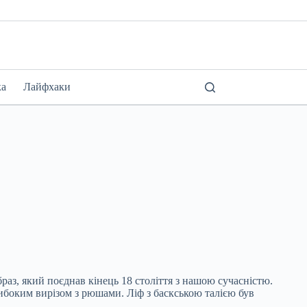
ка
Лайфхаки
раз, який поєднав кінець 18 століття з нашою сучасністю.
либоким вирізом з рюшами. Ліф з баскською талією був