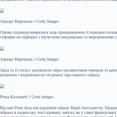
Аврора Марешаль
//
Getty Images
Однак спідниця виявилася ледь прикриваючою її передню полови
туфлями на підборах з пір'ястими шнурівками та мереживними с
Аврора Марешаль
//
Getty Images
Зірка та її стиліст доповнили образ оксамитовим чокером та кри
візерунок і виділялася на тлі решти сіро-чорного образу.
Річка Каллавей
//
Getty Images
Від шиї Роан була наслідувачем образу Марії-Антуанетти. Працююч
зібрано в надвисоку текстуровану зачіску, як у самої французько