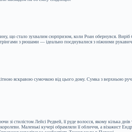
ну, що стало зухвалим сюрпризом, коли Роан обернувся. Виріб 
трінгами з рюшами — ідеально поєднувалися з ніжними рукавичка
хітною яскравою сумочкою від цього дому. Сумка з верхньою ручк
и зі стилістом Лейсі Редвей, її руде волосся, якому кілька днів
ї королеви. Маленькі кучері обрамляли її обличчя, а візажист Енд