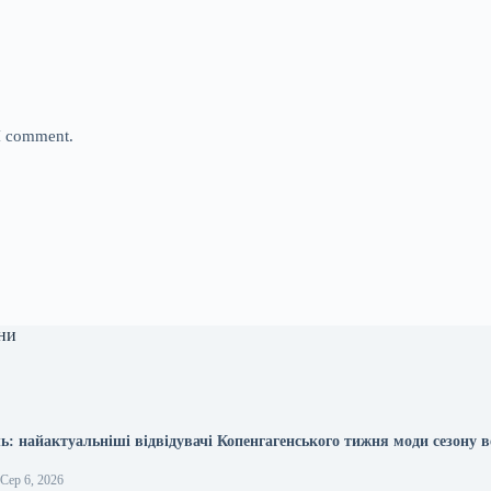
 I comment.
ни
ь: найактуальніші відвідувачі Копенгагенського тижня моди сезону в
Сер 6, 2026