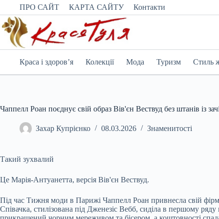
Перейти
ПРО САЙТ
КАРТА САЙТУ
Контакти
до
вмісту
Краса і здоров’я
Колекції
Мода
Туризм
Стиль 
Чаппелл Роан поєднує свій образ Вів'єн Вествуд без штанів із з
Захар Купрієнко
08.03.2026
Знаменитості
Такий зухвалий
Це Марія-Антуанетта, версія Вів'єн Вествуд.
Під час Тижня моди в Парижі Чаппелл Роан привнесла свій фірм
Співачка, стилізована під Дженезіс Вебб, сиділа в першому ряду
прикрашений чорним мереживом та бісером, а коштовності спад