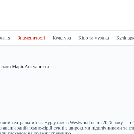
життя
Знаменитості
Культура
Кіно та музика
Кулінар
ачіскою Марії-Антуанетти
овий театральний гламур у показ Westwood осінь
2026 року — об
 в авангардній темно-сірій сукні з широкими підплічниками та г
али каскадом на об'ємну спідницю.