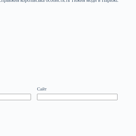
 Справжня королівська особистість Тижня моди в Парижі.
Сайт