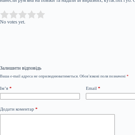
нанесли рум'яна на повіки та надали їй виразних, кутастих губ.
Submit Rating
Rate this item:
No votes yet.
Залишити відповідь
Ваша e-mail адреса не оприлюднюватиметься.
Обов’язкові поля позначені
*
Ім’я
*
Email
*
Додати коментар
*