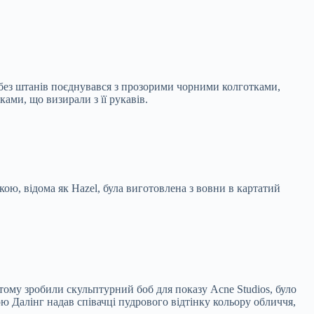
без штанів поєднувався з прозорими чорними колготками,
ми, що визирали з її рукавів.
ою, відома як Hazel, була виготовлена з вовни в картатий
 тому зробили скульптурний боб для показу Acne Studios, було
рю Далінг надав співачці пудрового відтінку кольору обличчя,