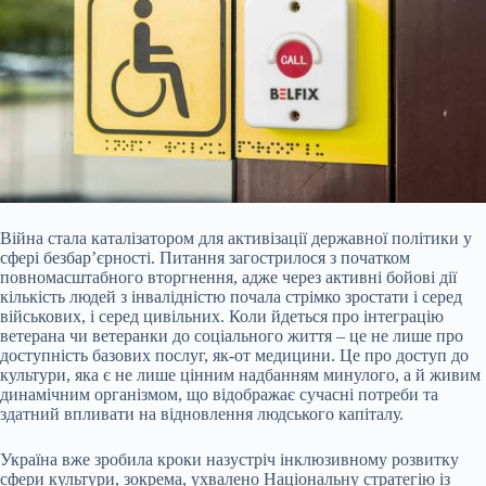
Війна стала каталізатором для активізації державної політики у
сфері безбар’єрності. Питання загострилося з початком
повномасштабного вторгнення, адже через активні бойові дії
кількість людей з інвалідністю почала стрімко зростати і серед
військових, і серед цивільних. Коли йдеться про інтеграцію
ветерана чи ветеранки до соціального життя – це не лише про
доступність базових послуг, як-от медицини. Це про доступ до
культури, яка є не лише цінним надбанням минулого, а й живим
динамічним організмом, що відображає сучасні потреби та
здатний впливати на відновлення людського капіталу.
Україна вже зробила кроки назустріч інклюзивному розвитку
сфери культури, зокрема, ухвалено Національну стратегію із