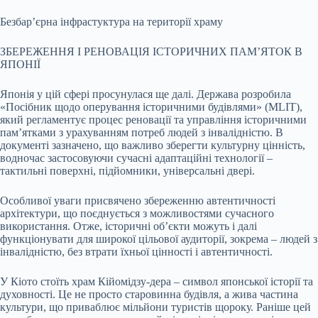
Безбар’єрна інфрастуктура на території храму
ЗБЕРЕЖЕННЯ І РЕНОВАЦІЯ ІСТОРИЧНИХ ПАМ’ЯТОК В
ЯПОНІЇ
Японія у цій сфері просунулася ще далі. Держава розробила
«Посібник щодо оперування історичними будівлями» (MLIT),
який регламентує процес реновації та управління історичними
пам’ятками з урахуванням потреб людей з інвалідністю. В
документі зазначено, що важливо зберегти культурну цінність,
водночас застосовуючи сучасні адаптаційні технології –
тактильні поверхні, підйомники, універсальні двері.
Особливої уваги присвячено збереженню автентичності
архітектури, що поєднується з можливостями сучасного
використання. Отже, історичні об’єкти можуть і далі
функціонувати для широкої цільової аудиторії, зокрема – людей з
інвалідністю, без втрати їхньої цінності і автентичності.
У Кіото стоїть храм Кійомідзу-дера – символ японської історії та
духовності. Це не просто старовинна будівля, а жива частина
культури, що приваблює мільйони туристів щороку. Раніше цей