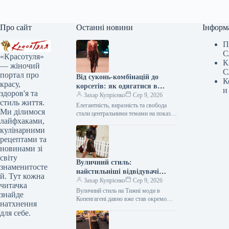
Про сайт
Останні новини
Інформ
П
С
«Красотуля»
К
— жіночий
С
портал про
Від суконь-комбінацій до
К
красу,
корсетів: як одягатися в
и
здоров'я та
білизняному стилі восени 2026
Захар Купрієнко
Сер 9, 2026
стиль життя.
року, як це демонстрували на
Елегантність, виразність та свобода
Ми ділимося
подіумах
стали центральними темами на показах
лайфхаками,
осінь-зима 2026/2027, представлених
кулінарними
через зухвало відвертий одяг
білизняного стилю. Йдеться не…
рецептами та
новинами зі
світу
Вуличний стиль:
знаменитосте
найстильніші відвідувачі
й. Тут кожна
Копенгагенського тижня моди
Захар Купрієнко
Сер 9, 2026
читачка
Вуличний стиль на Тижні моди в
знайде
Копенгагені давно вже став окремою
натхнення
величиною у світі моди, задаючи
для себе.
тренди нарівні з Парижем…