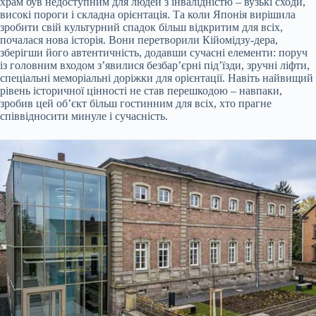
храм був недоступним для людей з інвалідністю – вузькі сходи,
високі пороги і складна орієнтація. Та коли Японія вирішила
зробити свій культурний спадок більш відкритим для всіх,
почалася нова історія. Вони перетворили Кійомідзу-дера,
зберігши його автентичність, додавши сучасні елементи: поруч
із головним входом з’явилися безбар’єрні під’їзди, зручні ліфти,
спеціальні меморіальні доріжки для орієнтації. Навіть найвищий
рівень історичної цінності не став перешкодою – навпаки,
зробив цей об’єкт більш гостинним для всіх, хто прагне
співвідносити минуле і сучасність.