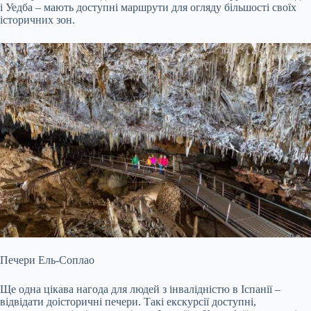
і Уедба – мають доступні маршрути для огляду більшості своїх
історичних зон.
Печери Ель-Соплао
Ще одна цікава нагода для людей з інвалідністю в Іспанії –
відвідати доісторичні печери. Такі екскурсії доступні,