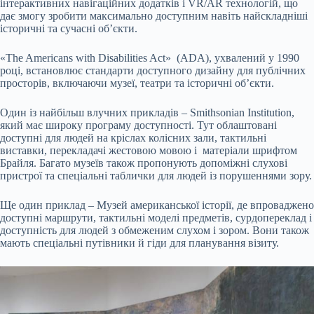
інтерактивних навігаційних додатків і VR/AR технологій, що
дає змогу зробити максимально доступним навіть найскладніші
історичні та сучасні об’єкти.
«The Americans with Disabilities Act» (ADA), ухвалений у 1990
році, встановлює стандарти доступного дизайну для публічних
просторів, включаючи музеї, театри та історичні об’єкти.
Один із найбільш влучних прикладів – Smithsonian Institution,
який має широку програму доступності. Тут облаштовані
доступні для людей на кріслах колісних зали, тактильні
виставки, перекладачі жестовою мовою і матеріали шрифтом
Брайля. Багато музеїв також пропонують допоміжні слухові
пристрої та спеціальні таблички для людей із порушеннями зору.
Ще один приклад – Музей американської історії, де впроваджено
доступні маршрути, тактильні моделі предметів, сурдопереклад і
доступність для людей з обмеженим слухом і зором. Вони також
мають спеціальні путівники й гіди для планування візиту.