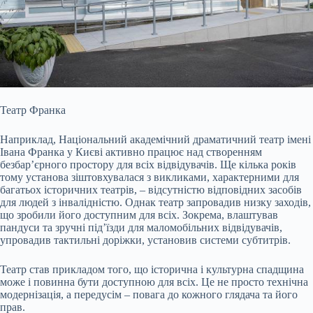
Театр Франка
Наприклад, Національний академічний драматичний театр імені
Івана Франка у Києві активно працює над створенням
безбар’єрного простору для всіх відвідувачів. Ще кілька років
тому установа зіштовхувалася з викликами, характерними для
багатьох історичних театрів, – відсутністю відповідних засобів
для людей з інвалідністю. Однак театр запровадив низку заходів,
що зробили його доступним для всіх. Зокрема, влаштував
пандуси та зручні під’їзди для маломобільних відвідувачів,
упровадив тактильні доріжки, установив системи субтитрів.
Театр став прикладом того, що історична і культурна спадщина
може і повинна бути доступною для всіх. Це не просто технічна
модернізація, а передусім – повага до кожного глядача та його
прав.