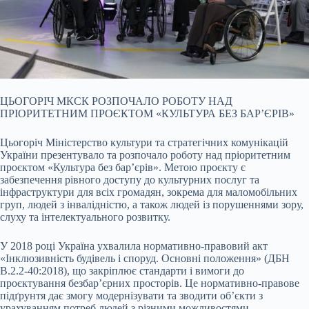
ЦЬОГОРІЧ МКСК РОЗПОЧАЛО РОБОТУ НАД
ПРІОРИТЕТНИМ ПРОЄКТОМ «КУЛЬТУРА БЕЗ БАР’ЄРІВ»
Цьогоріч Міністерство культури та стратегічних комунікацій
України презентувало та розпочало роботу над пріоритетним
проєктом «Культура без бар’єрів». Метою проєкту є
забезпечення рівного доступу до культурних послуг та
інфраструктури для всіх громадян, зокрема для маломобільних
груп, людей з інвалідністю, а також людей із порушеннями зору,
слуху та інтелектуального розвитку.
У 2018 році Україна ухвалила нормативно-правовий акт
«Інклюзивність будівель і споруд. Основні положення» (ДБН
В.2.2-40:2018), що закріплює стандарти і вимоги до
проєктування безбар’єрних просторів. Це нормативно-правове
підґрунтя дає змогу модернізувати та зводити об’єкти з
урахуванням потреб людей з різними можливостями.