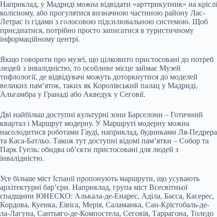
Наприклад, у Мадриді можна відвідати «арттрикутник» на кріслі
колісному, або прогулятися визначною частиною району Лас-
Летрас із гідами з голосовою підсилювальною системою. Щоб
приєднатися, потрібно просто записатися в туристичному
інформаційному центрі.
Якщо говорити про музеї, що цілковито пристосовані до потреб
людей з інвалідністю, то особливе місце займає Музей
тифлології, де відвідувачі можуть доторкнутися до моделей
великих пам’яток, таких як Королівський палац у Мадриді,
Альгамбра у Гранаді або Акведук у Сеговії.
Дві найбільш доступні культурні зони Барселони – Готичний
квартал і Маршрут модерну. У Маршруті модерну можна
насолодитися роботами Гауді, наприклад, будинками Ля-Педрера
та Каса-Батльо. Також тут доступні відомі пам’ятки – Собор та
Парк Гуель: обидва об’єкти пристосовані для людей з
інвалідністю.
Усе більше міст Іспанії пропонують маршрути, що усувають
архітектурні бар’єри. Наприклад, група міст Всесвітньої
спадщини ЮНЕСКО: Алькала-де-Енарес, Аділа, Баєса, Касерес,
Кордова, Куенка, Еівіса, Мерія, Саламанка, Сан-Крістобаль-де-
ла-Лагуна, Сантьяго-де-Компостела, Сеговія, Таррагона, Толедо