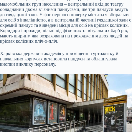
маломобільних груп населення – центральний вхід до театру
обладнаний двома в’їзними пандусами, ще три пандуси ведуть
до глядацької зали. У фоє першого поверху міститься вбиральня
для осіб з інвалідністю, а в центральній частині глядацької зали є
окремий пандус та відведені місця для осіб на кріслах колісних.
Коридори і проходи, вільні від фізичних та візуальних бар’єрів,
мають ширину, яка розрахована на проходження двох людей на
кріслах колісних пліч-о-пліч.
Харківська державна академія у приміщенні гуртожитку й
навчальних корпусах встановила пандуси та облаштувала
кнопки виклику персоналу.