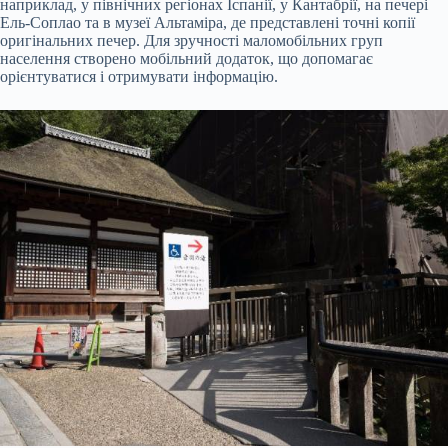
наприклад, у північних регіонах Іспанії, у Кантабрії, на печері
Ель-Соплао та в музеї Альтаміра, де представлені точні копії
оригінальних печер. Для зручності маломобільних груп
населення створено мобільний додаток, що допомагає
орієнтуватися і отримувати інформацію.