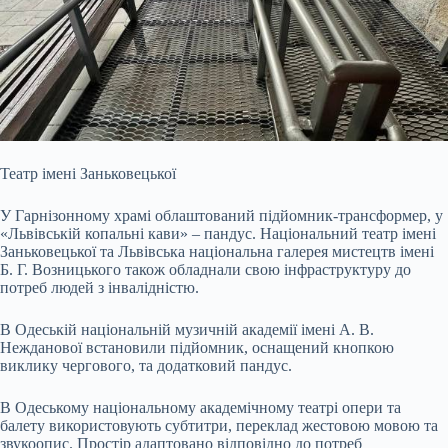
Театр імені Заньковецької
У Гарнізонному храмі облаштований підйомник-трансформер, у
«Львівській копальні кави» – пандус. Національний театр імені
Заньковецької та Львівська національна галерея мистецтв імені
Б. Г. Возницького також обладнали свою інфраструктуру до
потреб людей з інвалідністю.
В Одеській національній музичній академії імені А. В.
Нежданової встановили підйомник, оснащений кнопкою
виклику чергового, та додатковий пандус.
В Одеському національному академічному театрі опери та
балету використовують субтитри, переклад жестовою мовою та
звукоопис. Простір адаптовано відповідно до потреб