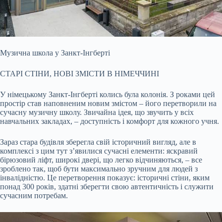
Музична школа у Занкт-Інгберті
СТАРІ СТІНИ, НОВІ ЗМІСТИ В НІМЕЧЧИНІ
У німецькому Занкт-Інгберті колись була колонія. З роками цей
простір став наповненим новим змістом – його перетворили на
сучасну музичну школу. Звичайна ідея, що звучить у всіх
навчальних закладах, – доступність і комфорт для кожного учня.
Зараз стара будівля зберегла свій історичний вигляд, але в
комплексі з цим тут з’явилися сучасні елементи: яскравий
бірюзовий ліфт, широкі двері, що легко відчиняються, – все
зроблено так, щоб бути максимально зручним для людей з
інвалідністю. Це перетворення показує: історичні стіни, яким
понад 300 років, здатні зберегти свою автентичність і служити
сучасним потребам.