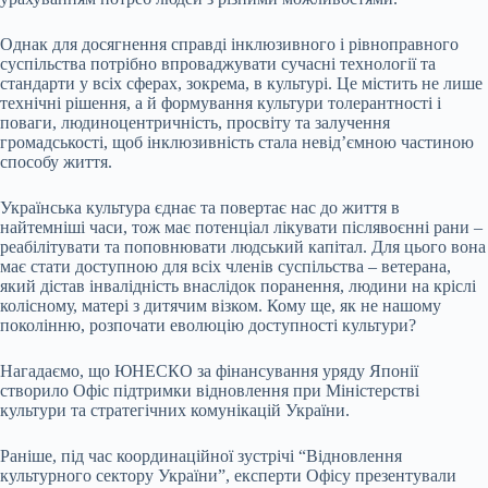
Однак для досягнення справді інклюзивного і рівноправного
суспільства потрібно впроваджувати сучасні технології та
стандарти у всіх сферах, зокрема, в культурі. Це містить не лише
технічні рішення, а й формування культури толерантності і
поваги, людиноцентричність, просвіту та залучення
громадськості, щоб інклюзивність стала невід’ємною частиною
способу життя.
Українська культура єднає та повертає нас до життя в
найтемніші часи, тож має потенціал лікувати післявоєнні рани –
реабілітувати та поповнювати людський капітал. Для цього вона
має стати доступною для всіх членів суспільства – ветерана,
який дістав інвалідність внаслідок поранення, людини на кріслі
колісному, матері з дитячим візком. Кому ще, як не нашому
поколінню, розпочати еволюцію доступності культури?
Нагадаємо, що ЮНЕСКО за фінансування уряду Японії
створило Офіс підтримки відновлення при Міністерстві
культури та стратегічних комунікацій України.
Раніше, під час координаційної зустрічі “Відновлення
культурного сектору України”, експерти Офісу презентували