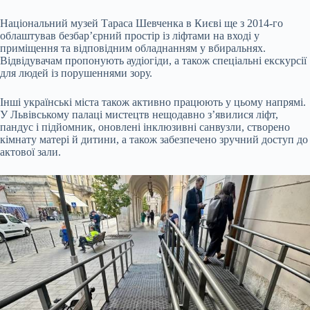
Національний музей Тараса Шевченка в Києві ще з 2014-го
облаштував безбар’єрний простір із ліфтами на вході у
приміщення та відповідним обладнанням у вбиральнях.
Відвідувачам пропонують аудіогіди, а також спеціальні екскурсії
для людей із порушеннями зору.
Інші українські міста також активно працюють у цьому напрямі.
У Львівському палаці мистецтв нещодавно з’явилися ліфт,
пандус і підйомник, оновлені інклюзивні санвузли, створено
кімнату матері й дитини, а також забезпечено зручний доступ до
актової зали.