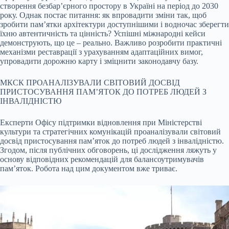
створення безбар’єрного простору в Україні на період до 2030
року. Однак постає питання: як впровадити зміни так, щоб
зробити пам’ятки архітектури доступнішими і водночас зберегти
їхню автентичність та цінність? Успішні міжнародні кейси
демонструють, що це – реально. Важливо розробити практичні
механізми реставрації з урахуванням адаптаційних вимог,
упровадити дорожню карту і зміцнити законодавчу базу.
МКСК ПРОАНАЛІЗУВАЛИ СВІТОВИЙ ДОСВІД
ПРИСТОСУВАННЯ ПАМ’ЯТОК ДО ПОТРЕБ ЛЮДЕЙ З
ІНВАЛІДНІСТЮ
Експерти Офісу підтримки відновлення при Міністерстві
культури та стратегічних комунікацій проаналізували світовий
досвід пристосування пам’яток до потреб людей з інвалідністю.
Згодом, після публічних обговорень, ці дослідження ляжуть у
основу відповідних рекомендацій для балансоутримувачів
пам’яток. Робота над цим документом вже триває.