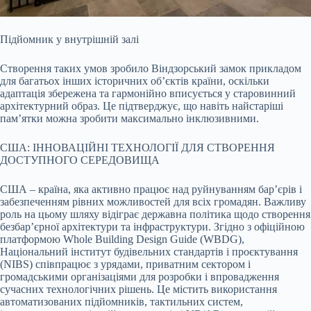
Підйомник у внутрішній залі
Створення таких умов зробило Віндзорський замок прикладом
для багатьох інших історичних об’єктів країни, оскільки
адаптація збережена та гармонійно вписується у старовинний
архітектурний образ. Це підтверджує, що навіть найстаріші
пам’ятки можна зробити максимально інклюзивними.
США: ІННОВАЦІЙНІ ТЕХНОЛОГІЇ ДЛЯ СТВОРЕННЯ
ДОСТУПНОГО СЕРЕДОВИЩА
США – країна, яка активно працює над руйнуванням бар’єрів і
забезпеченням рівних можливостей для всіх громадян. Важливу
роль на цьому шляху відіграє державна політика щодо створення
безбар’єрної архітектури та інфраструктури. Згідно з офіційною
платформою Whole Building Design Guide (WBDG),
Національний інститут будівельних стандартів і проєктування
(NIBS) співпрацює з урядами, приватним сектором і
громадськими організаціями для розробки і впровадження
сучасних технологічних рішень. Це містить використання
автоматизованих підйомників, тактильних систем,