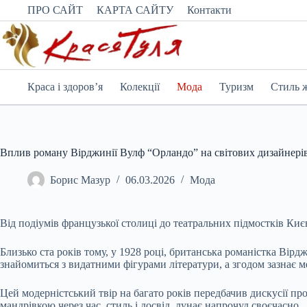
Перейти
ПРО САЙТ
КАРТА САЙТУ
Контакти
до
вмісту
Краса і здоров’я
Колекції
Мода
Туризм
Стиль 
Вплив роману Вірджинії Вулф “Орландо” на світових дизайнерів
Борис Мазур
06.03.2026
Мода
Від подіумів французької столиці до театральних підмостків Киє
Близько ста років тому, у 1928 році, британська романістка Вір
знайомиться з видатними фігурами літератури, а згодом зазнає м
Цей модерністський твір на багато років передбачив дискусії про 
мандрівкою через час, стиль і досвід, лунає напрочуд своєчасно.