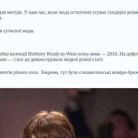
я митців. У наш час, коли мода остаточно усуває гендерні розм
и.
ів сучасної моди.
ці колекції Burberry Ready-to-Wear осінь-зима — 2016. На дефіл
ю — і все це демонстрували моделі різної статі.
ентів різних епох. Зокрема, тут були єлизаветинські коміри-брижі