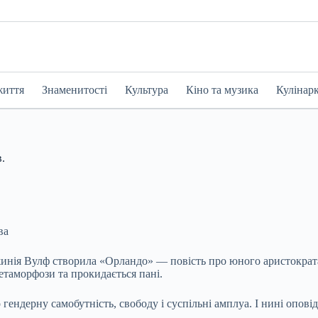
життя
Знаменитості
Культура
Кіно та музика
Кулінар
.
ва
джинія Вулф створила «Орландо» — повість про юного аристократа,
етаморфози та прокидається пані.
гендерну самобутність, свободу і суспільні амплуа. І нині оповід