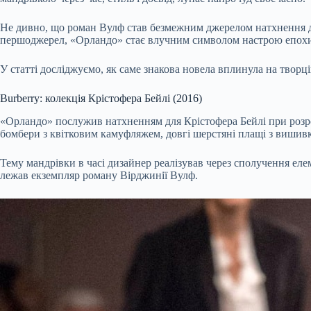
Не дивно, що роман Вулф став безмежним джерелом натхнення дл
першоджерел, «Орландо» стає влучним символом настрою епох
У статті досліджуємо, як саме знакова новела вплинула на творц
Burberry: колекція Крістофера Бейлі (2016)
«Орландо» послужив натхненням для Крістофера Бейлі при розроб
бомбери з квітковим камуфляжем, довгі шерстяні плащі з вишивко
Тему мандрівки в часі дизайнер реалізував через сполучення елем
лежав екземпляр роману Вірджинії Вулф.