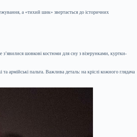
ежування, а «тихий шик» звертається до історичних
е з’явилися шовкові костюми для сну з візерунками, куртки-
 та армійські пальта. Важлива деталь: на кріслі кожного глядача