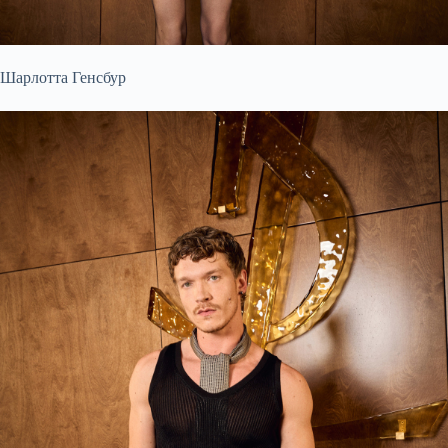
Шарлотта Генсбур