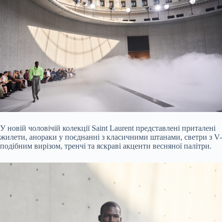
У новій чоловічій колекції Saint Laurent представлені приталені
жилети, анораки у поєднанні з класичними штанами, светри з V-
подібним вирізом, тренчі та яскраві акценти весняної палітри.