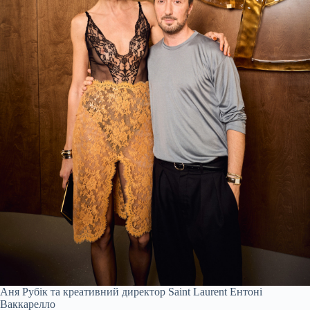
Аня Рубік та креативний директор Saint Laurent Ентоні
Ваккарелло