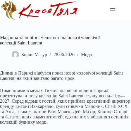
Перейти
до
вмісту
Мадонна та інші знаменитості на показі чоловічої
колекції Saint Laurent
Борис Мазур
28.06.2026
Мода
Днями в Парижі відбувся показ нової чоловічої колекції Saint
Laurent, на який завітало багато зірок
Цими днями в межах Тижня чоловічої моди в Парижі
презентували нову колекцію Saint Laurent сезону весна–літо—
2027. Серед відомих гостей, яких приймав креативний директор
бренду Ентоні Ваккарелло, були співачки Мадонна, Charli XCX
та Arca, а також актори Рамі Малек, Дебі Мазар, Коннор Сторрі
та багато інших знаменитостей, одягнених у вбрання з останніх
колекцій будинку моди.