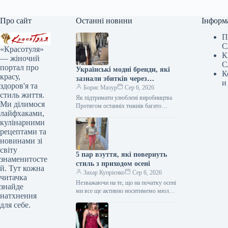
Про сайт
Останні новини
Інформ
П
С
«Красотуля»
К
— жіночий
С
портал про
Українські модні бренди, які
К
красу,
зазнали збитків через
и
здоров'я та
обстріли, та шляхи їхньої
Борис Мазур
Сер 6, 2026
стиль життя.
підтримки
Як підтримати улюблені виробництва
Ми ділимося
Протягом останніх тижнів багато
лайфхаками,
українських міст, включаючи нашу
кулінарними
дорогоцінну столицю Київ, зазнали
масштабних ворожих нападів із…
рецептами та
новинами зі
світу
5 пар взуття, які повернуть
знаменитосте
стиль з приходом осені
й. Тут кожна
Захар Купрієнко
Сер 6, 2026
читачка
Незважаючи на те, що на початку осені
знайде
ми все ще активно носитимемо мюлі
натхнення
та в’єтнамки, а також завжди
для себе.
матимемо як…