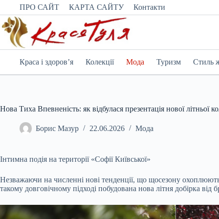
Перейти
ПРО САЙТ
КАРТА САЙТУ
Контакти
до
вмісту
Краса і здоров’я
Колекції
Мода
Туризм
Стиль 
Нова Тиха Впевненість: як відбулася презентація нової літньої к
Борис Мазур
22.06.2026
Мода
Інтимна подія на території «Софії Київської»
Незважаючи на численні нові тенденції, що щосезону охоплюють 
такому довговічному підході побудована нова літня добірка від б