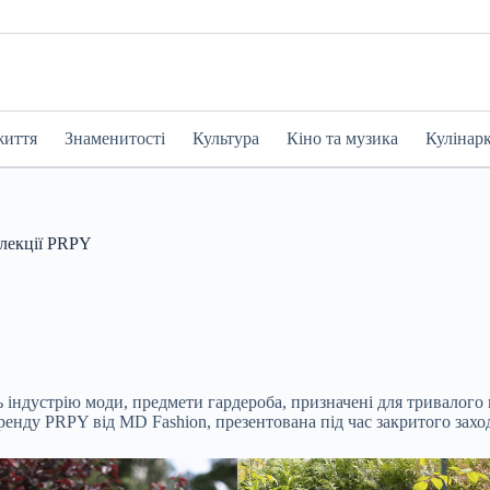
життя
Знаменитості
Культура
Кіно та музика
Кулінар
олекції PRPY
індустрію моди, предмети гардероба, призначені для тривалого в
ренду PRPY від MD Fashion, презентована під час закритого заход