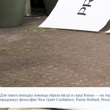
Для такого випадку команда обрала місце в серці Києва — на тери
продовжує філософію New Quiet Confidence. Purely Refined. Perso