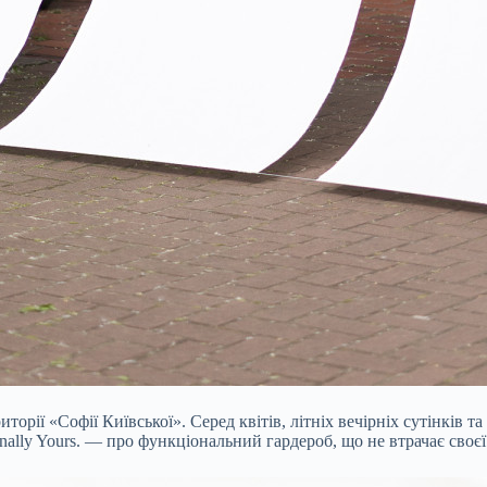
торії «Софії Київської». Серед квітів, літніх вечірніх сутінків 
nally Yours. — про функціональний гардероб, що не втрачає своєї 