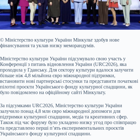
© Міністерство культури України
Мінкульт здобув нове
фінансування та уклав низку меморандумів.
Міністерство культури України підсумувало свою участь у
Конференції з
питань відновлення України (URC2026), яка
проходила у Гданську. Для сектору культури вдалося залучити
більше ніж 4,8 мільйона євро міжнародної підтримки,
встановити нові партнерські стосунки та представити початкові
пілотні проєкти Українського фонду культурної спадщини, як
було повідомлено на офіційному сайті Мінкульту.
За підсумками URC2026, Міністерство культури України
залучило понад 4,8 млн євро міжнародної допомоги для
підтримки культурної спадщини, медіа та креативних сфер.
Також під час форуму було укладено низку угод про співпрацю
та представлено перші п’ять експериментальних проєктів
Українського фонду культурної спадщини.