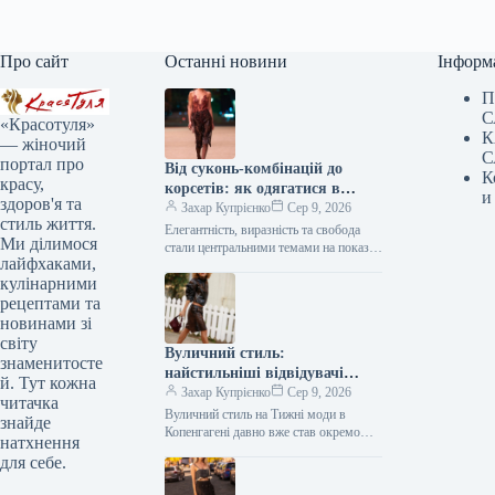
Про сайт
Останні новини
Інформ
П
С
«Красотуля»
К
— жіночий
С
портал про
Від суконь-комбінацій до
К
красу,
корсетів: як одягатися в
и
здоров'я та
білизняному стилі восени 2026
Захар Купрієнко
Сер 9, 2026
стиль життя.
року, як це демонстрували на
Елегантність, виразність та свобода
Ми ділимося
подіумах
стали центральними темами на показах
лайфхаками,
осінь-зима 2026/2027, представлених
кулінарними
через зухвало відвертий одяг
білизняного стилю. Йдеться не…
рецептами та
новинами зі
світу
Вуличний стиль:
знаменитосте
найстильніші відвідувачі
й. Тут кожна
Копенгагенського тижня моди
Захар Купрієнко
Сер 9, 2026
читачка
Вуличний стиль на Тижні моди в
знайде
Копенгагені давно вже став окремою
натхнення
величиною у світі моди, задаючи
для себе.
тренди нарівні з Парижем…