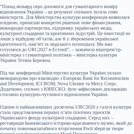
“Понад мільярд євро допомоги для гуманітарного виміру
відновлення України – це результат спільних зусиль семи
міністерств. Для Міністерства культури конференція виявилася
плідною, принісши конкретні рішення: нове фінансування,
міжнародні партнерства, підтримку українських медіа,
культурної спадщини та креативних індустрій. Це інвестиції не
лише у відбудову об’єктів, але й у збереження української
ідентичності, пам’яті та людського потенціалу. Ми вже
готуємося до URC2027 в Естонії”, – зазначила віцепрем’єр-
міністерка з гуманітарної політики – міністерка культури
України Тетяна Бережна.
Під час конференції Міністерство культури України уклало
меморандуми про взаємодію з European Bank for Reconstruction
and Development, ICCROM, Nova Ukraine та Mercy Corps.
Додатково, спільно з ЮНЕСКО, було зафіксовано декларацію
стосовно культурно-чутливого відновлення України.
Одним із найважливіших досягнень URC2026 у галузі культури
стало представлення перших п’яти пілотних проєктів
Українського фонду культурної спадщини. Серед них –
реставрація Іванківського історико-краєзнавчого музею, який до
початку повномасштабного вторгнення Росії зберігав твори
відомої української мисткині Марії Примаченко.