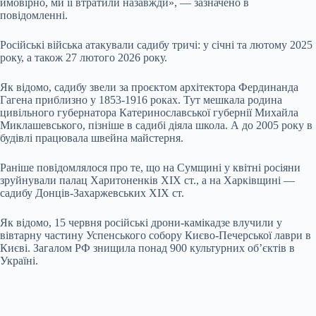
ймовірно, ми її втратили назавжди», — зазначено в
повідомленні.
Російські війська атакували садибу тричі: у січні та лютому 2025
року, а також 27 лютого 2026 року.
Як відомо, садибу звели за проєктом архітектора Фердинанда
Гагена приблизно у 1853-1916 роках. Тут мешкала родина
цивільного губернатора Катеринославської губернії Михайла
Миклашевського, пізніше в садибі діяла школа. А до 2005 року в
будівлі працювала швейна майстерня.
Раніше повідомлялося про те, що на Сумщині у квітні росіяни
зруйнували палац Харитоненків XIX ст., а на Харківщині —
садибу Донців-Захаржевських XIX ст.
Як відомо, 15 червня російські дрони-камікадзе влучили у
вівтарну частину Успенського собору Києво-Печерської лаври в
Києві. Загалом РФ знищила понад 900 культурних об’єктів в
Україні.