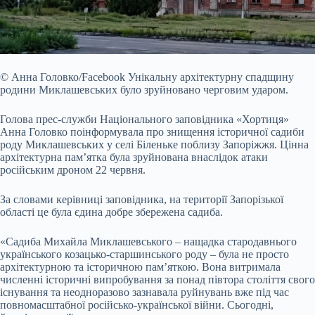
© Анна Головко/Facebook
Унікальну архітектурну спадщину
родини Миклашевських було зруйновано черговим ударом.
Голова прес-служби Національного заповідника «Хортиця»
Анна
Головко поінформувала про знищення історичної садиби
роду Миклашевських у селі Біленьке поблизу Запоріжжя. Цінна
архітектурна пам’ятка була зруйнована внаслідок атаки
російським дроном 22 червня.
За словами керівниці заповідника, на території Запорізької
області це була єдина добре збережена садиба.
«Садиба Михайла Миклашевського – нащадка стародавнього
українського козацько-старшинського роду – була не просто
архітектурною та історичною пам’яткою. Вона витримала
численні історичні випробування за понад півтора століття свого
існування та неодноразово зазнавала руйнувань вже під час
повномасштабної російсько-української війни. Сьогодні,