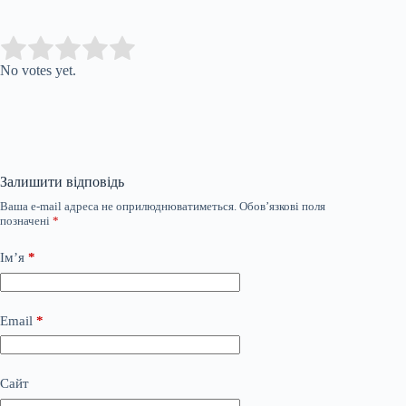
Submit Rating
Rate this item:
No votes yet.
Залишити відповідь
Ваша e-mail адреса не оприлюднюватиметься.
Обов’язкові поля
позначені
*
Ім’я
*
Email
*
Сайт