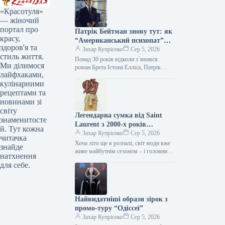
«Красотуля»
— жіночий
портал про
Патрік Бейтман знову тут: як
красу,
“Американський психопат”
здоров'я та
продовжує впливати на стиль
Захар Купрієнко
Сер 5, 2026
стиль життя.
Понад 30 років відколи з’явився
Ми ділимося
роман Брета Істона Елліса, Патрік
лайфхаками,
Бейтман залишається однією з
кулінарними
найдискусійніших фігур у попкультурі.
Його бездоганні…
рецептами та
новинами зі
світу
Легендарна сумка від Saint
знаменитосте
Laurent з 2000-х років
й. Тут кожна
повертається — і претендує на
Захар Купрієнко
Сер 5, 2026
читачка
звання головного аксесуара
Хоча літо ще в розпалі, світ моди вже
знайде
осені 2026 року.
живе майбутнім сезоном – і головний
натхнення
об’єкт бажання осені-зими 2026/2027
для себе.
почав з’являтися…
Найвидатніші образи зірок з
промо-туру “Одіссеї”
Захар Купрієнко
Сер 5, 2026