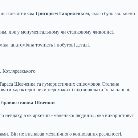
ю-шістдесятником
Григорієм Гавриленком
, якого було звільнено
шим, ніж у монументальному чи станковому живописі.
ка, анатомічна точність і побутові деталі.
П. Котляревського
ій Тараса Шевченка та гумористичних співомовок Степана
вати характерні риси перехожих і відтворювати їх на папері.
 бравого вояка Швейка
».
го невдаху, а як архетип «маленької людини», яка використовує
ами. Він не визнавав механічного копіювання реальності.