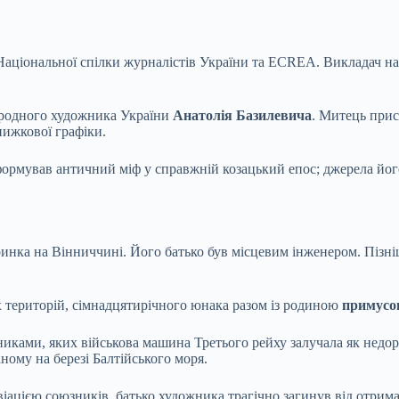
 Національної спілки журналістів України та ECREA. Викладач н
народного художника України
Анатолія Базилевича
. Митець прис
нижкової графіки.
ормував античний міф у справжній козацький епос; джерела його
ринка на Вінниччині. Його батько був місцевим інженером. Пізні
х територій, сімнадцятирічного юнака разом із родиною
примусов
иками, яких військова машина Третього рейху залучала як недо
ому на березі Балтійського моря.
іацією союзників, батько художника трагічно загинув від отрим