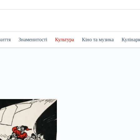
життя
Знаменитості
Культура
Кіно та музика
Кулінар