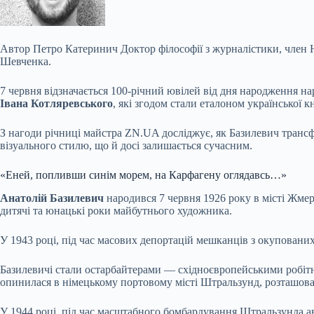
Автор
Петро Катеринич
Доктор філософії з журналістики, член
Шевченка.
7 червня відзначається 100-річний ювілей від дня народження 
Івана Котляревського
, які згодом стали еталоном української к
З нагоди річниці майстра ZN.UA досліджує, як Базилевич трансф
візуального стилю, що й досі залишається сучасним.
«Еней, попливши синім морем, на Карфагену оглядавсь…»
Анатолій Базилевич
народився 7 червня 1926 року в місті Жме
дитячі та юнацькі роки майбутнього художника.
У 1943 році, під час масових депортацій мешканців з окуповани
Базилевичі стали остарбайтерами — східноєвропейськими робітн
опинилася в німецькому портовому місті Штральзунд, розташован
У 1944 році, під час масштабного бомбардування Штральзунда ав