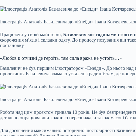
Ілюстрація Анатолія Базилевича до «Енеїди» Івана Котляревсько
Працюючи у своїй майстерні,
Базилевич міг годинами стояти 
скорочення м’язів і складки одягу. До процесу позування він та
постановку.
«Любов к отчизні де героїть, там сила вража не устоїть…»
Базилевич не був першим ілюстратором «Енеїди». До нього на
прочитання Базилевича зламало усталені традиції: там, де попер
Ілюстрація Анатолія Базилевича до «Енеїди» Івана Котляревсько
Робота над цим проєктом тривала 10 років. Це був безпрецедент
детально опрацювавши кожного персонажа, а також масові баталь
Для досягнення максимальної історичної достовірності Базилевич
люльок з колекцій Дмитра Яворницького.