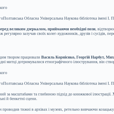
го
Полтавська Обласна Універсальна Наукова бібліотека імені І. 
перед великим дзеркалом, приймаючи необхідні пози
, відтворю
кож регулярно залучав своїх колег-художників, друзів і сусідів,
д цим твором працювали
Василь Корнієнко, Георгій Нарбут, Ми
едні митці дотримувалися етнографічного ілюстрування, він ство
го
Полтавська Обласна Універсальна Наукова бібліотека імені І. 
ний за масштабами та глибиною підхід до книжкової ілюстрації.
ні й бенкетні сцени.
 проводив тижні в архівах і музеях, ретельно вивчаючи козацьку 