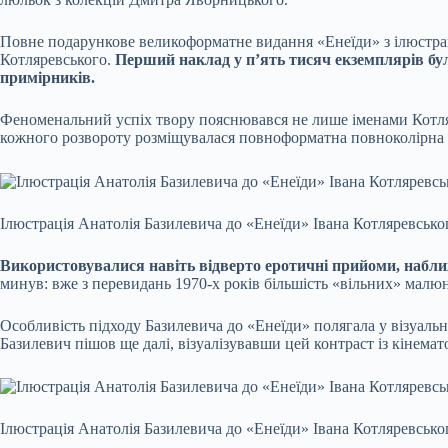
Повне подарункове великоформатне видання «Енеїди» з ілюстрац
Котляревського.
Перший наклад у п’ять тисяч екземплярів бул
примірників.
Феноменальний успіх твору пояснювався не лише іменами Котля
кожного розвороту розміщувалася повноформатна повноколірна 
Ілюстрація Анатолія Базилевича до «Енеїди» Івана Котляревсько
Використовувалися навіть відверто еротичні прийоми, наближе
минув: вже з перевидань 1970-х років більшість «вільних» малюн
Особливість підходу Базилевича до «Енеїди» полягала у візуаль
Базилевич пішов ще далі, візуалізувавши цей контраст із кінема
Ілюстрація Анатолія Базилевича до «Енеїди» Івана Котляревсько