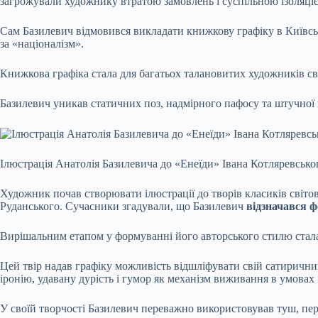
загрожували художнику втратою замовлень і суспільною ізоляці
Сам Базилевич відмовився викладати книжкову графіку в Київськ
за «націоналізм».
Книжкова графіка стала для багатьох талановитих художників с
Базилевич уникав статичних поз, надмірного пафосу та штучної ге
Ілюстрація Анатолія Базилевича до «Енеїди» Івана Котляревсько
Художник почав створювати ілюстрації до творів класиків світов
Руданського. Сучасники згадували, що Базилевич
відзначався 
Вирішальним етапом у формуванні його авторського стилю стал
Цей твір надав графіку можливість відшліфувати свій сатирични
іронію, удавану дурість і гумор як механізм виживання в умовах 
У своїй творчості Базилевич переважно використовував туш, пер