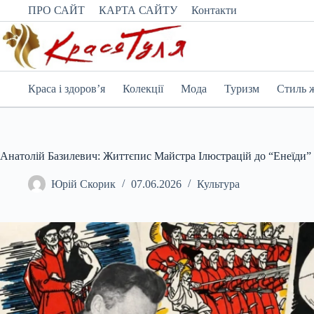
Перейти
ПРО САЙТ
КАРТА САЙТУ
Контакти
до
вмісту
Краса і здоров’я
Колекції
Мода
Туризм
Стиль 
Анатолій Базилевич: Життєпис Майстра Ілюстрацій до “Енеїди”
Юрій Скорик
07.06.2026
Культура