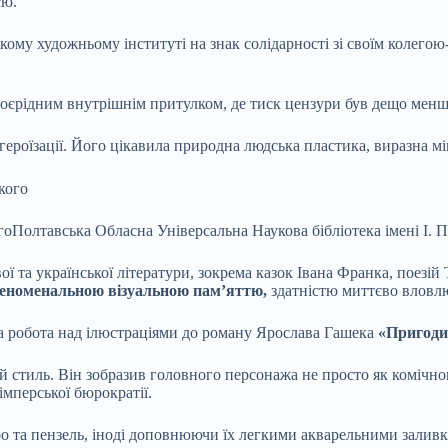
єю.
ому художньому інституті на знак солідарності зі своїм колего
воєрідним внутрішнім притулком, де тиск цензури був дещо мен
роїзації. Його цікавила природна людська пластика, виразна мімі
го
Полтавська Обласна Універсальна Наукова бібліотека імені І. 
ої та української літератури, зокрема казок Івана Франка, поез
феноменальною візуальною пам’яттю,
здатністю миттєво вловлю
а робота над ілюстраціями до роману Ярослава Гашека
«Пригоди
й стиль. Він зобразив головного персонажа не просто як комічно
імперської бюрократії.
о та пензель, іноді доповнюючи їх легкими акварельними заливк