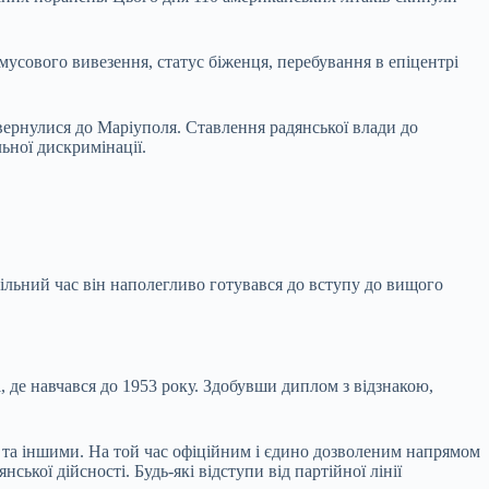
мусового вивезення, статус біженця, перебування в епіцентрі
овернулися до Маріуполя. Ставлення радянської влади до
льної дискримінації.
льний час він наполегливо готувався до вступу до вищого
 де навчався до 1953 року. Здобувши диплом з відзнакою,
 та іншими. На той час офіційним і єдино дозволеним напрямом
ської дійсності. Будь-які відступи від партійної лінії