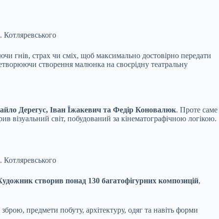
П. Котляревського
ючи гнів, страх чи сміх, щоб максимально достовірно передати
 перетворюючи створення малюнка на своєрідну театральну
хайло Дерегус, Іван Їжакевич та Федір Коновалюк
. Проте саме
рив візуальний світ, побудований за кінематографічною логікою.
П. Котляревського
Художник створив понад 130 багатофігурних композицій
,
зброю, предмети побуту, архітектуру, одяг та навіть форми