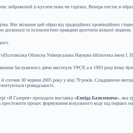
вс зображений із кухлем пива чи горілки, Венера постає в образ
цтва. Він звільнив цей образ від традиційних провінційних стер
но досконалі та психологічно правдиві архетипи вільної людини.
го
Полтавська Обласна Універсальна Наукова бібліотека імені І. 
звання Заслуженого діяча мистецтв УРСР, а в 1993 році йому бу
 й спочив 30 червня 2005 року у віці 79 років. Спадщиною митця
езентуються громадськості.
нтрі «Я Галерея» проходить виставка
«Енеїда Базилевича
», яка 
ють простежити процес формування візуального коду від перших н