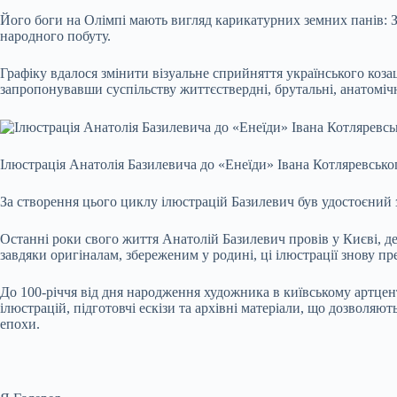
Його боги на Олімпі мають вигляд карикатурних земних панів: Зе
народного побуту.
Графіку вдалося змінити візуальне сприйняття українського коза
запропонувавши суспільству життєствердні, брутальні, анатоміч
Ілюстрація Анатолія Базилевича до «Енеїди» Івана Котляревсько
За створення цього циклу ілюстрацій Базилевич був удостоєний 
Останні роки свого життя Анатолій Базилевич провів у Києві, де
завдяки оригіналам, збереженим у родині, ці ілюстрації знову пр
До 100-річчя від дня народження художника в київському артце
ілюстрацій, підготовчі ескізи та архівні матеріали, що дозволя
епохи.