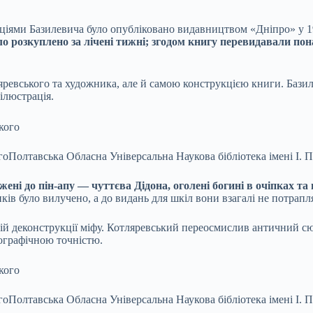
іями Базилевича було опубліковано видавництвом «Дніпро» у 19
о розкуплено за лічені тижні; згодом
книгу перевидавали пона
ревського та художника, але й самою конструкцією книги. Бази
ілюстрація.
го
Полтавська Обласна Універсальна Наукова бібліотека імені І. 
ні до пін-апу — чуттєва Дідона, оголені богині в очіпках та
ків було вилучено, а до видань для шкіл вони взагалі не потрапл
ній деконструкції міфу. Котляревський переосмислив античний с
тографічною точністю.
го
Полтавська Обласна Універсальна Наукова бібліотека імені І. 