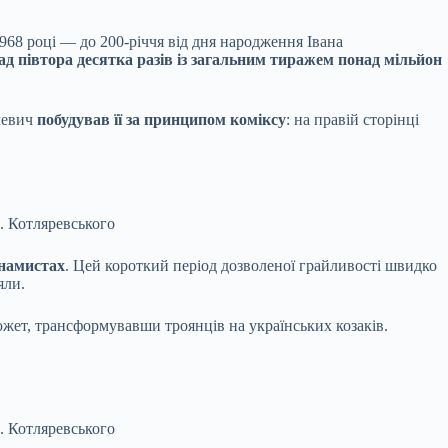
68 році — до 200-річчя від дня народження Івана
д півтора десятка разів із загальним тиражем понад мільйон
левич
побудував її за принципом коміксу
: на правій сторінці
П. Котляревського
 намистах
. Цей короткий період дозволеної грайливості швидко
яли.
южет, трансформувавши троянців на українських козаків.
П. Котляревського