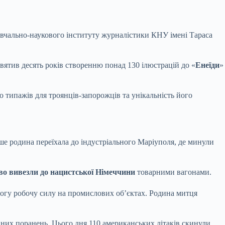
авчально-наукового інституту
журналістики КНУ імені Тараса
вятив десять років створенню понад 130 ілюстрацій до «
Енеїди
»
 типажів для троянців-запорожців та унікальність його
ше родина переїхала до індустріального Маріуполя, де минули
о вивезли до нацистської Німеччини
товарними вагонами.
рогу робочу силу на промислових об’єктах. Родина митця
аних поранень. Цього дня 110 американських літаків скинули