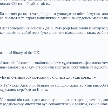
понад 300 тонн бомб на місто.
Базилевич разом із матір’ю дивом уникнув загибелі й мусив зал
авіанальотів та втрата найближчої людини за кордоном мали гли
Після завершення бойових дій у 1945 році Базилевич із матір’ю
колишніх остарбайтерів було сповнене підозрілості: таких осіб н
national library of the UK
Анатолій Базилевич знайшов роботу художником-оформлювачем н
навчального закладу, створюючи портрети робітників та індустрі
«Еней був парубок моторний і хлопець хоч куди козак…»
У 1947 році Анатолій Базилевич успішно склав вступні випробув
художник переїхав до Києва.
У столиці він налагодив активну співпрацю з провідними видав
у радянському мистецтві був соціалістичний реалізм, який вимагав 