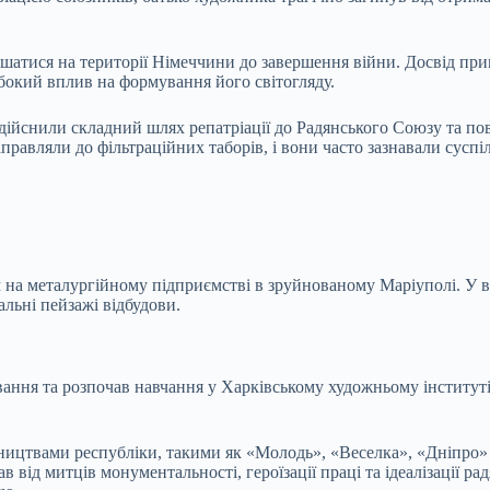
ишатися на території Німеччини до завершення війни. Досвід при
бокий вплив на формування його світогляду.
 здійснили складний шлях репатріації до Радянського Союзу та п
аправляли до фільтраційних таборів, і вони часто зазнавали суспі
а металургійному підприємстві в зруйнованому Маріуполі. У ві
альні пейзажі відбудови.
ання та розпочав навчання у Харківському художньому інституті,
ництвами республіки, такими як «Молодь», «Веселка», «Дніпро»
від митців монументальності, героїзації праці та ідеалізації радян