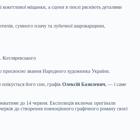
і кокетливої міщанки, а сцени в пеклі рясніють деталями
еотипів, сумного плачу та лубочної шароварщини,
П. Котляревського
ло присвоєно звання Народного художника України.
 опікується його син, графік
Олексій Базилевич
, — і саме
триватиме до 14 червня. Експозиція включає оригінали
ачерків до створення повноцінного графічного роману своєї