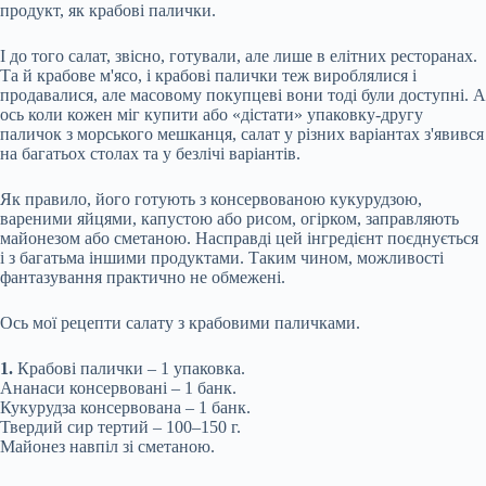
продукт, як крабові палички.
І до того салат, звісно, готували, але лише в елітних ресторанах.
Та й крабове м'ясо, і крабові палички теж вироблялися і
продавалися, але масовому покупцеві вони тоді були доступні. А
ось коли кожен міг купити або «дістати» упаковку-другу
паличок з морського мешканця, салат у
різних варіантах з'явився
на багатьох столах та у безлічі варіантів.
Як правило, його готують з консервованою кукурудзою,
вареними яйцями, капустою або рисом, огірком, заправляють
майонезом або сметаною. Насправді цей інгредієнт поєднується
і з багатьма іншими продуктами. Таким чином, можливості
фантазування практично не обмежені.
Ось мої рецепти салату з крабовими паличками.
1.
Крабові палички – 1 упаковка.
Ананаси консервовані – 1 банк.
Кукурудза консервована – 1 банк.
Твердий сир тертий – 100–150 г.
Майонез навпіл зі сметаною.