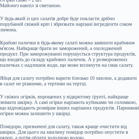
Майонез навпіл зі сметаною.
У будь-який із цих салатів добре буде покласти дрібно
порубаний свіжий кріп і збризкати нарізані інгредієнти соком
лимона.
Крабові палички в будь-якому салаті можна замінити крабовим
м'ясом. Найкраще брати не заморожений, а охолоджений
продукт. При заморожуванні порушується структура продуктів,
що входять до складу крабових паличок. А у розморожених
паличках є надлишок води, що може вплинути на смак салату.
Яйця для салату потрібно варити близько 10 хвилин, а додавати
в салат не різаними, а тертими на тертці.
У свіжих огірків, вирощених у відкритому ґрунті, найкраще
знімати шкірку. А самі огірки нарізають кубиками чи соломкою,
що відповідають розмірам інших нарізаних продуктів. Парникові
огірки можна залишити у шкірці.
Помідори, призначені для салату, також краще очистити від
шкірки. Для цього на хвилину помідор потрібно опустити в
окроп, а потім обдати холодною водою.