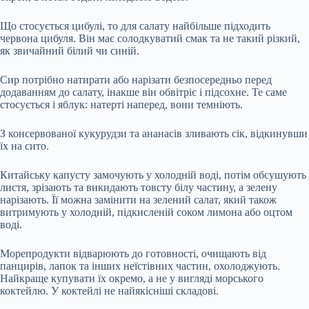
Що стосується цибулі, то для салату найбільше підходить
червона цибуля. Він має солодкуватий смак та не такий різкий,
як звичайний білий чи синій.
Сир потрібно натирати або нарізати безпосередньо перед
додаванням до салату, інакше він обвітріє і підсохне. Те саме
стосується і яблук: натерті наперед, вони темніють.
З консервованої кукурудзи та ананасів зливають сік, відкинувши
їх на сито.
Китайську капусту замочують у холодній воді, потім обсушують
листя, зрізають та викидають товсту білу частину, а зелену
нарізають. Її можна замінити на зелений салат, який також
витримують у холодній, підкисленій соком лимона або оцтом
воді.
Морепродукти відварюють до готовності, очищають від
панцирів, лапок та інших неїстівних частин, охолоджують.
Найкраще купувати їх окремо, а не у вигляді морського
коктейлю. У коктейлі не найякісніші складові.