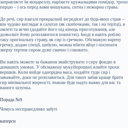
заправляєте їм моцареллу, нарізаєте кружальцями помідор, трохи
перцю – і ось перед вами вишукана, ситна і нежирна страва.
До речі, сир взагалі прекрасний інгредієнт до будь-яких страв –
він чудово виглядає в салатах (як скибочками, так і на тертці), в
омлеті та яєчні (додайте його під кінець приготування, але
дозвольте йому розплавитися повністю). Іноді я навіть роблю
таку оригінальну страву, як сир із гречкою. Обсмажую варену
гречку, додаю спеції, цибулю, можна вбити яйце і посипати
зверху тертим сиром дуже смачно і соковито.
Ви навіть можете за бажання змайструвати з сиру фондю в
домашніх умовах. У обсмажену муку|борошно| влийте трохи
вершків. Коли вийде однорідна маса, кидайте туди сир і
заважайте, доки не розплавиться. Для таких забав краще брати
сир мінімальної жирності, інакше буде надто важко для вас та
вашого шлунка.
Порада №9
Чомусь несправедливо забуті
каперси