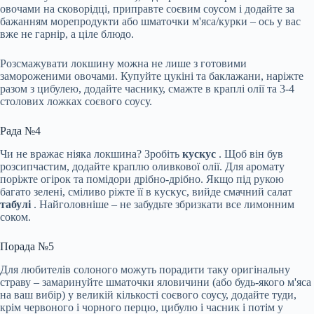
овочами на сковорідці, приправте соєвим соусом і додайте за
бажанням морепродукти або шматочки м'яса/курки – ось у вас
вже не гарнір, а ціле блюдо.
Розсмажувати локшину можна не лише з готовими
замороженими овочами. Купуйте цукіні та баклажани, наріжте
разом з цибулею, додайте часнику, смажте в краплі олії та 3-4
столових ложках соєвого соусу.
Рада №4
Чи не вражає ніяка локшина? Зробіть
кускус
. Щоб він був
розсипчастим, додайте краплю оливкової олії. Для аромату
поріжте огірок та помідори дрібно-дрібно. Якщо під рукою
багато зелені, сміливо ріжте її в кускус, вийде смачний салат
табулі
. Найголовніше – не забудьте збризкати все лимонним
соком.
Порада №5
Для любителів солоного можуть порадити таку оригінальну
страву – замаринуйте шматочки яловичини (або будь-якого м'яса
на ваш вибір) у великій кількості соєвого соусу, додайте туди,
крім червоного і чорного перцю, цибулю і часник і потім у