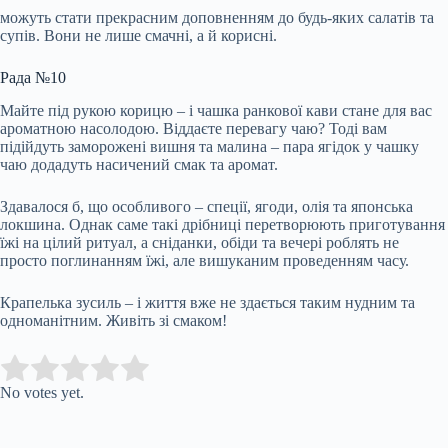
можуть стати прекрасним доповненням до будь-яких салатів та
супів. Вони не лише смачні, а й корисні.
Рада №10
Майте під рукою корицю – і чашка ранкової кави стане для вас
ароматною насолодою. Віддаєте перевагу чаю? Тоді вам
підійдуть заморожені вишня та малина – пара ягідок у чашку
чаю додадуть насичений смак та аромат.
Здавалося б, що особливого – спеції, ягоди, олія та японська
локшина. Однак саме такі дрібниці перетворюють приготування
їжі на цілий ритуал, а сніданки, обіди та вечері роблять не
просто поглинанням їжі, але вишуканим проведенням часу.
Крапелька зусиль – і життя вже не здається таким нудним та
одноманітним. Живіть зі смаком!
Submit Rating
Rate this item:
No votes yet.