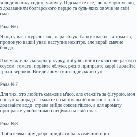
холодильнику годинку-другу. Підсмажте все, що намаринували,
з додаванням болгарського перцю та будь-яких овочів на свій
смак.
Рада №6
Якщо у вас є куряче філе, пара яблук, банку квасолі та томатів,
пропоную вашій увазі наступне нехитре, але вкрай смачне
блюдо.
Підсмажте на сковорідці курку, цибулю, влийте квасолю разом із
соусом, томати, поріжте яблуко, рясно приправте каррі і додайте
трохи вершків. Вийде ароматний індійський суп.
Рада №7
Для тих, хто любить смажене м'ясо, але стежить за фігурою, моя
наступна порада – смажте на мінімальній кількості олії та
додавайте води, страва вийде соковитішою, а для аромату
приправте улюбленими спеціями на свій смак.
Рада №8
Любителям сиру добре придбати бальзамічний оцет –