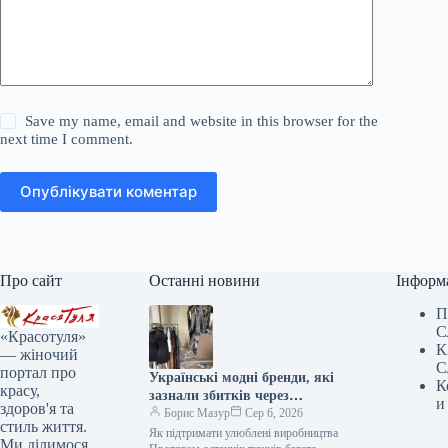
Save my name, email and website in this browser for the
next time I comment.
Опублікувати коментар
Про сайт
Останні новини
Інформ
П
С
«Красотуля»
К
— жіночий
С
портал про
Українські модні бренди, які
К
красу,
зазнали збитків через
и
здоров'я та
обстріли, та шляхи їхньої
Борис Мазур
Сер 6, 2026
стиль життя.
підтримки
Як підтримати улюблені виробництва
Ми ділимося