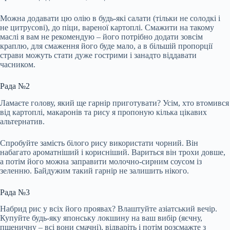
Можна додавати цю олію в будь-які салати (тільки не солодкі і
не цитрусові), до піци, вареної картоплі. Смажити на такому
маслі я вам не рекомендую – його потрібно додати зовсім
краплю, для смаження його буде мало, а в більшій пропорції
страви можуть стати дуже гострими і занадто віддавати
часником.
Рада №2
Ламаєте голову, який ще гарнір приготувати? Усім, хто втомився
від картоплі, макаронів та рису я пропоную кілька цікавих
альтернатив.
Спробуйте замість білого рису використати чорний. Він
набагато ароматніший і корисніший. Вариться він трохи довше,
а потім його можна заправити молочно-сирним соусом із
зеленню. Байдужим такий гарнір не залишить нікого.
Рада №3
Набрид рис у всіх його проявах? Влаштуйте азіатський вечір.
Купуйте будь-яку японську локшину на ваш вибір (яєчну,
пшеничну – всі вони смачні), відваріть і потім розсмажте з