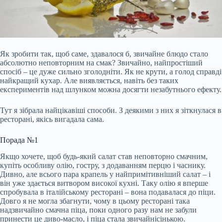
Як зробити так, щоб саме, здавалося б, звичайне блюдо стало
абсолютно неповторним на смак? Звичайно, найпростіший
спосіб – це дуже сильно зголодніти. Як не крути, а голод справді
найкращий кухар. Але виявляється, навіть без таких
експериментів над шлунком можна досягти незабутнього ефекту.
Тут я зібрала найцікавіші способи. З деякими з них я зіткнулася в
ресторані, якісь вигадала сама.
Порада №1
Якщо хочете, щоб будь-який салат став неповторно смачним,
купіть особливу олію, гостру, з додаванням
перцю і часнику.
Дивно, але всього пара крапель у найпримітивніший салат – і
він уже здається витвором високої кухні. Таку олію я вперше
спробувала в італійському ресторані – вона подавалася до піци.
Довго я не могла збагнути, чому в цьому ресторані така
надзвичайно смачна піца, поки одного разу нам не забули
принести це диво-масло, і піца стала звичайнісінькою.