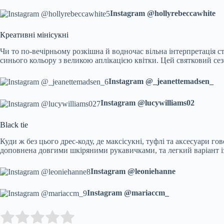
Instagram @hollyrebeccawhite
Креативні мінісукні
Чи то по-вечірньому розкішна й водночас вільна інтерпретація 
синього кольору з великою аплікацією квітки. Цей святковий сезо
Instagram @_jeanettemadsen_
Instagram @lucywilliams02
Black tie
Куди ж без цього дрес-коду, де максісукні, туфлі та аксесуари 
доповнена довгими шкіряними рукавичками, та легкий варіант і
Instagram @leoniehanne
Instagram @mariaccm_
Submit Rating
Rate this item: