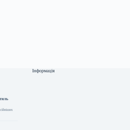
Інформація
стиль
усійніших