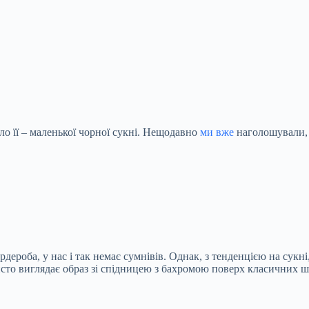
ло її – маленької чорної сукні. Нещодавно
ми вже
наголошували, 
ероба, у нас і так немає сумнівів. Однак, з тенденцією на сукні
исто виглядає образ зі спідницею з бахромою поверх класичних 