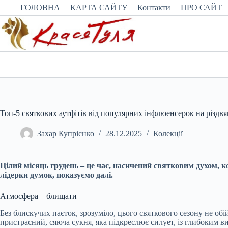
Перейти
ГОЛОВНА
КАРТА САЙТУ
Контакти
ПРО САЙТ
до
вмісту
Топ-5 святкових аутфітів від популярних інфлюенсерок на різдвян
Захар Купрієнко
28.12.2025
Колекції
Цілий місяць грудень – це час, насичений святковим духом, 
лідерки думок, показуємо далі.
Атмосфера – блищати
Без блискучих паєток, зрозуміло, цього святкового сезону не о
пристрасний, сяюча сукня, яка підкреслює силует, із глибоким в