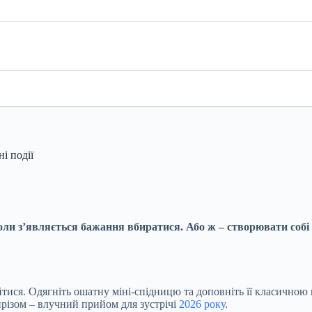
і події
коли з’являється бажання вбиратися. Або ж – створювати собі
бійтися. Одягніть ошатну міні-спідницю та доповніть її класичн
ирізом – влучний прийом для зустрічі
2026 року
.