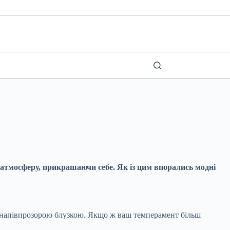
 атмосферу, прикрашаючи себе. Як із цим впорались модні
ою напівпрозорою блузкою. Якщо ж ваш темперамент більш