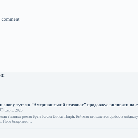
 I comment.
ни
н знову тут: як “Американський психопат” продовжує впливати на 
о
Сер 5, 2026
коли з’явився роман Брета Істона Елліса, Патрік Бейтман залишається однією з найдиск
рі. Його бездоганні…