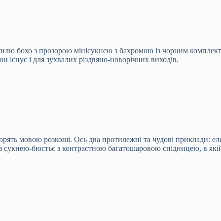
стилю бохо з прозорою мінісукнею з бахромою із чорним комплект
н існує і для зухвалих різдвяно-новорічних виходів.
говорять мовою розкоші. Ось два протилежні та чудові приклади: 
з сукнею-бюстьє з контрастною багатошаровою спідницею, в якій