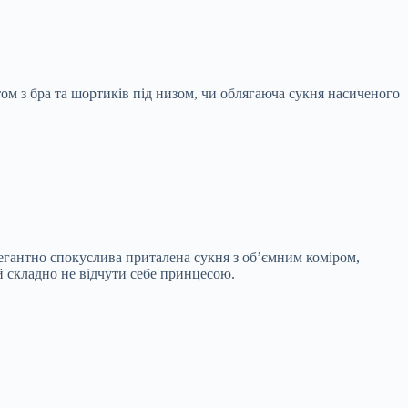
ом з бра та шортиків під низом, чи облягаюча сукня насиченого
елегантно спокуслива приталена сукня з об’ємним коміром,
 складно не відчути себе принцесою.