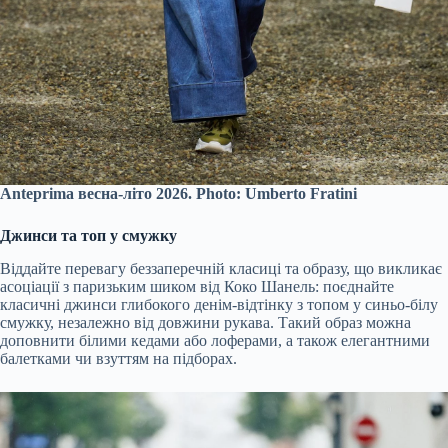
Anteprima весна-літо 2026. Photo: Umberto Fratini
Джинси та топ у смужку
Віддайте перевагу беззаперечній класиці та образу, що викликає
асоціації з паризьким шиком від Коко Шанель: поєднайте
класичні джинси глибокого денім-відтінку з топом у синьо-білу
смужку, незалежно від довжини рукава. Такий образ можна
доповнити білими кедами або лоферами, а також елегантними
балетками чи взуттям на підборах.