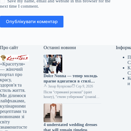
Save my name, email and website in this browser for the
next time I comment.
Опублікувати коментар
Про сайт
Останні новини
Інформ
П
С
«Красотуля»
К
— жіночий
С
портал про
Dolce Nonna — тепер молодь
К
красу,
прагне вдягатися в стилі
и
здоров'я та
італійських бабусь
Захар Купрієнко
Сер 9, 2026
стиль життя.
Після “стриманої розкоші” (quiet
Ми ділимося
luxury), “стилю узбережжя” (coastal
лайфхаками,
grandmother) та захоплення ретро в
кулінарними
гардеробі з’явився новий напрям —
Dolce Nonna,…
рецептами та
новинами зі
світу
4 understated wedding dresses
знаменитосте
that will remain timeless