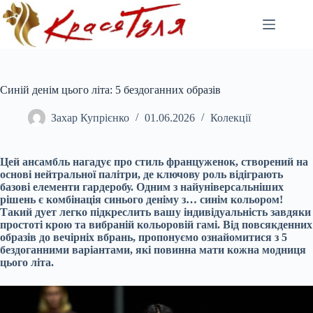
Перейти
до
вмісту
Синій денім цього літа: 5 бездоганних образів
Захар Купрієнко
01.06.2026
Колекції
Цей ансамбль нагадує про стиль француженок, створений на
основі нейтральної палітри, де ключову роль відіграють
базові елементи гардеробу. Одним з найуніверсальніших
рішень є комбінація синього деніму з… синім кольором!
Такий дует легко підкреслить вашу індивідуальність завдяки
простоті крою та вибраній кольоровій гамі. Від повсякденних
образів до вечірніх вбрань, пропонуємо ознайомитися з 5
бездоганними варіантами, які повинна мати кожна модниця
цього літа.