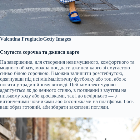
Valentina Frugiuele/Getty Images
Смугаста сорочка та джинси карго
На завершення, для створення невимушеного, комфортного та
модного образу, можна поєднати джинси карго зі смугастою
синьо-білою сорочкою. Її можна залишити розстебнутою,
одягнувши під неї мінімалістичну футболку або топ, або ж
носити у традиційному вигляді. Цей комплект чудово
адаптується як до денного стилю, в поєднанні з взуттям на
низькому ходу або кросівками, так і до вечірнього — з
витонченими човниками або босоніжками на платформі. І ось
ваш образ готовий, аби збирати захоплені погляди.