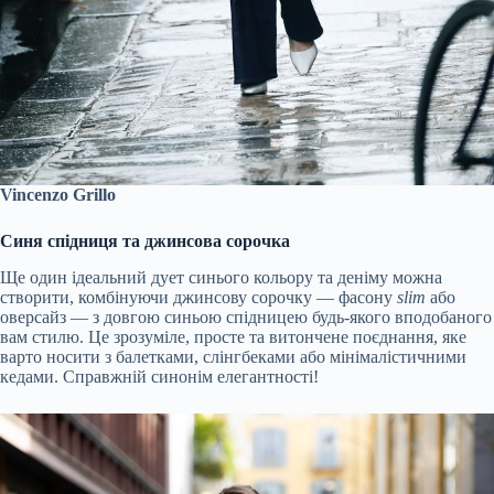
Vincenzo Grillo
Синя спідниця та джинсова сорочка
Ще один ідеальний дует синього кольору та деніму можна
створити, комбінуючи джинсову сорочку — фасону
slim
або
оверсайз — з довгою синьою спідницею будь-якого вподобаного
вам стилю. Це зрозуміле, просте та витончене поєднання, яке
варто носити з балетками, слінгбеками або мінімалістичними
кедами. Справжній синонім елегантності!