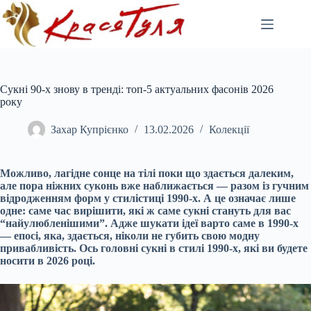
Перейти
до
вмісту
Сукні 90-х знову в тренді: топ-5 актуальних фасонів 2026
року
Захар Купрієнко
13.02.2026
Колекції
Можливо, лагідне сонце на тілі поки що здається далеким,
але пора ніжних суконь вже наближається — разом із гучним
відродженням форм у стилістиці 1990-х. А це означає лише
одне: саме час вирішити, які ж саме сукні стануть для вас
“найулюбленішими”. Адже шукати ідеї варто саме в 1990-х
— епосі, яка, здається, ніколи не губить свою модну
привабливість. Ось головні сукні в стилі 1990-х, які ви будете
носити в 2026 році.