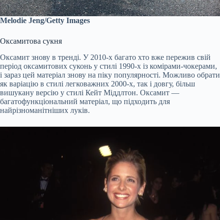
Melodie Jeng/Getty Images
Оксамитова сукня
Оксамит знову в тренді. У 2010-х багато хто вже пережив свій
період оксамитових суконь у стилі 1990-х із комірами-чокерами,
і зараз цей матеріал знову на піку популярності. Можливо обрати
як варіацію в стилі легковажних 2000-х, так і довгу, більш
вишукану версію у стилі Кейт Міддлтон. Оксамит —
багатофункціональний матеріал, що підходить для
найрізноманітніших луків.