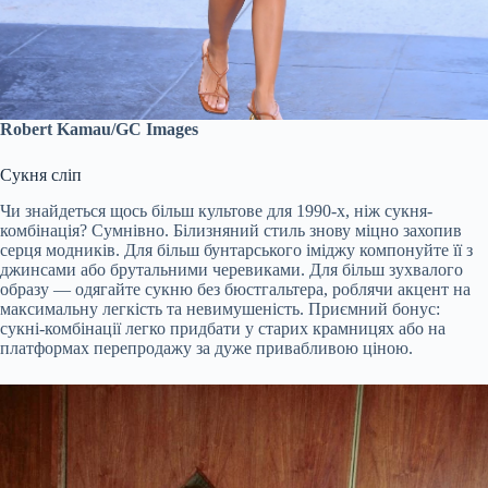
Robert Kamau/GC Images
Сукня сліп
Чи знайдеться щось більш культове для 1990-х, ніж сукня-
комбінація? Сумнівно. Білизняний стиль знову міцно захопив
серця модників. Для більш бунтарського іміджу компонуйте її з
джинсами або брутальними черевиками. Для більш зухвалого
образу — одягайте сукню без бюстгальтера, роблячи акцент на
максимальну легкість та невимушеність. Приємний бонус:
сукні-комбінації легко придбати у старих крамницях або на
платформах перепродажу за дуже привабливою ціною.