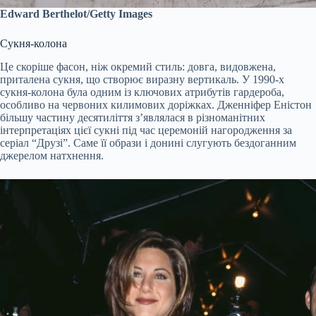
Edward Berthelot/Getty Images
Сукня-колона
Це скоріше фасон, ніж окремий стиль: довга, видовжена,
приталена сукня, що створює виразну вертикаль. У 1990-х
сукня-колона була одним із ключових атрибутів гардероба,
особливо на червоних килимових доріжках. Дженніфер Еністон
більшу частину десятиліття з’являлася в різноманітних
інтерпретаціях цієї сукні під час церемоній нагородження за
серіал “Друзі”. Саме її образи і донині слугують бездоганним
джерелом натхнення.