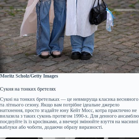
Moritz Scholz/Getty Images
Сукня на тонких бретелях
Сукні на тонких бретельках — це невмируща класика весняного
та літнього сезону. Якщо вам потрібне ідеальне джерело
натхнення, просто згадайте юну Кейт Мосс, котра практично не
вилазила з таких суконь протягом 1990-х. Для денного ансамблю
поєднуйте їх із кросівками, а ввечері змінюйте взуття на масивні
каблуки або чоботи, додаючи образу виразності.