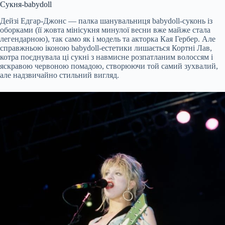
Сукня-babydoll
Дейзі Едгар-Джонс — палка шанувальниця babydoll-суконь із
оборками (її жовта мінісукня минулої весни вже майже стала
легендарною), так само як і модель та акторка Кая Гербер. Але
справжньою іконою babydoll-естетики лишається Кортні Лав,
котра поєднувала ці сукні з навмисне розпатланим волоссям і
яскравою червоною помадою, створюючи той самий зухвалий,
але надзвичайно стильний вигляд.