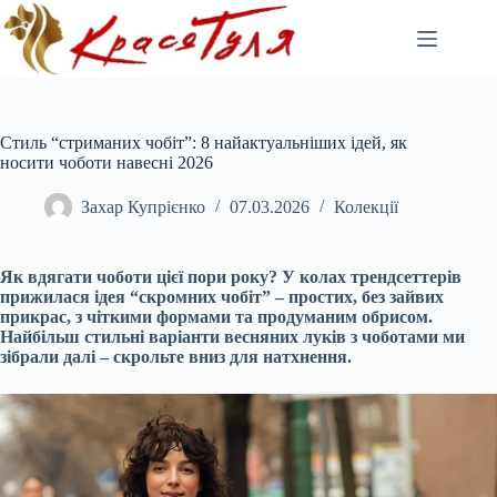
Перейти
до
вмісту
Стиль “стриманих чобіт”: 8 найактуальніших ідей, як
носити чоботи навесні 2026
Захар Купрієнко
07.03.2026
Колекції
Як вдягати чоботи цієї пори року? У колах трендсеттерів
прижилася ідея “скромних чобіт” – простих, без зайвих
прикрас, з чіткими формами та продуманим обрисом.
Найбільш стильні варіанти весняних луків з чоботами ми
зібрали далі – скрольте вниз для натхнення.