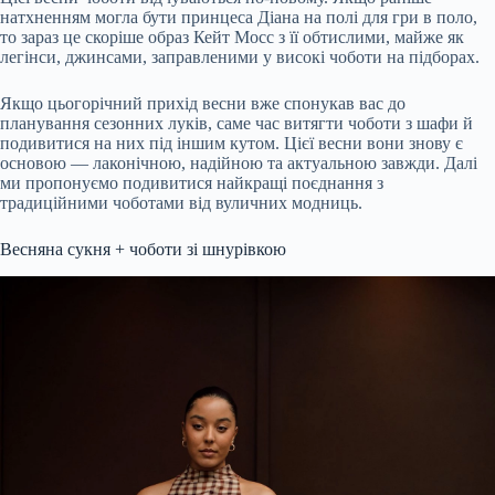
натхненням могла бути принцеса Діана на полі для гри в поло,
то зараз це скоріше образ Кейт Мосс з її обтислими, майже як
легінси, джинсами, заправленими у високі чоботи на підборах.
Якщо цьогорічний прихід весни вже спонукав вас до
планування сезонних луків, саме час витягти чоботи з шафи й
подивитися на них під іншим кутом. Цієї весни вони знову є
основою — лаконічною, надійною та актуальною завжди. Далі
ми пропонуємо подивитися найкращі поєднання з
традиційними чоботами від вуличних модниць.
Весняна сукня + чоботи зі шнурівкою