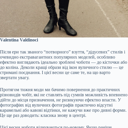
Valentina Valdinoci
Після ери так званого “потворного” взуття, “дідусевих” стилів і
очевидно екстравагантних популярних моделей, особливо
ефектно виглядають ідеально зроблені чоботи — до кісточки або
до коліна. Деколи кращі образи від ікон вуличного стилю — це
стримані поєднання. І цієї весни це саме те, на що варто
звертати увагу.
Протягом тижня моди ми бачимо повернення до практичних
різновидів чобіт, які не ставлять під сумнів можливість впевнено
дійти до місця призначення, не ризикуючи ефектно впасти. У
фотографіях від вуличних фотографів практично відсутні
карамельні або кавові відтінки, не кажучи вже про дивні форми.
Це ще раз доводить: класика знову в центрі.
Цієї весни чоботи відчуваються по-новому. Якщо раніше