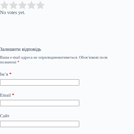
Submit Rating
Rate this item:
No votes yet.
Залишити відповідь
Ваша e-mail адреса не оприлюднюватиметься.
Обов’язкові поля
позначені
*
Ім’я
*
Email
*
Сайт