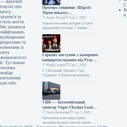
— жіночий
С
портал про
Прозора спідниця: Шарліз
К
красу,
Терон показує
и
здоров'я та
найвідважніший тренд 2026
Борис Мазур
Сер 7, 2026
стиль життя.
року
Аналізуємо появу акторки у її день
Ми ділимося
народження Сьогодні, 7 серпня,
лайфхаками,
Шарліз Терон відзначає 51-річчя — це
кулінарними
чудова нагода звернути увагу…
рецептами та
новинами зі
світу
Сервант виступив з камерним
знаменитосте
концертом наживо від Руху
й. Тут кожна
опору ССО – фото, відео
Юрій Скорик
Сер 7, 2026
читачка
© «Тотальний: Наживо» Гурт
знайде
«Сервант» зі Львова презентував
натхнення
акустичний виступ у рамках серії
для себе.
«Тотальний: Наживо». Запис був
створений на підтримку…
VIDI — Автомобільний
спонсор Vogue Ukraine Leaders
Gala: Які автівки будуть
Захар Купрієнко
Сер 7, 2026
представлені на події
Автомобіль став невід’ємною
частиною міського способу життя —