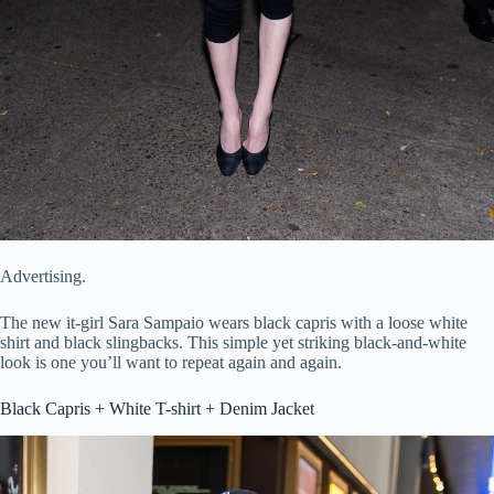
Advertising.
The new it-girl Sara Sampaio wears black capris with a loose white
shirt and black slingbacks. This simple yet striking black-and-white
look is one you’ll want to repeat again and again.
Black Capris + White T-shirt + Denim Jacket