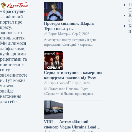
П
С
«Красотуля»
К
— жіночий
С
портал про
Прозора спідниця: Шарліз
К
красу,
Терон показує
и
здоров'я та
найвідважніший тренд 2026
Борис Мазур
Сер 7, 2026
стиль життя.
року
Аналізуємо появу акторки у її день
Ми ділимося
народження Сьогодні, 7 серпня,
лайфхаками,
Шарліз Терон відзначає 51-річчя — це
кулінарними
чудова нагода звернути увагу…
рецептами та
новинами зі
світу
Сервант виступив з камерним
знаменитосте
концертом наживо від Руху
й. Тут кожна
опору ССО – фото, відео
Юрій Скорик
Сер 7, 2026
читачка
© «Тотальний: Наживо» Гурт
знайде
«Сервант» зі Львова презентував
натхнення
акустичний виступ у рамках серії
для себе.
«Тотальний: Наживо». Запис був
створений на підтримку…
VIDI — Автомобільний
спонсор Vogue Ukraine Leaders