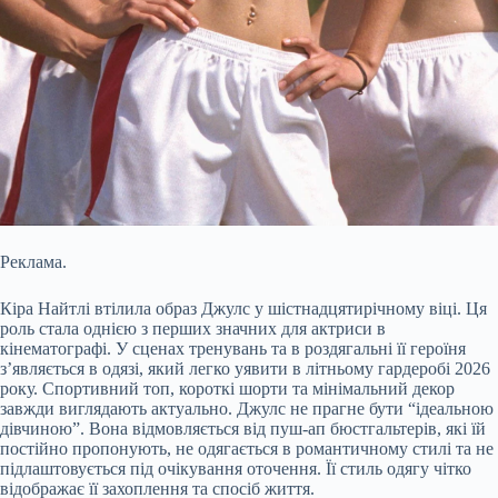
Реклама.
Кіра Найтлі втілила образ Джулс у шістнадцятирічному віці. Ця
роль стала однією з перших значних для актриси в
кінематографі. У сценах тренувань та в роздягальні її героїня
з’являється в одязі, який легко уявити в літньому гардеробі 2026
року. Спортивний топ, короткі шорти та мінімальний декор
завжди виглядають актуально. Джулс не прагне бути “ідеальною
дівчиною”. Вона відмовляється від пуш-ап бюстгальтерів, які їй
постійно пропонують, не одягається в романтичному стилі та не
підлаштовується під очікування оточення. Її стиль одягу чітко
відображає її захоплення та спосіб життя.