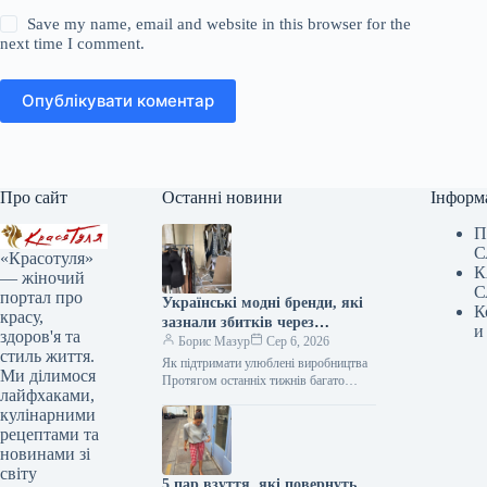
Save my name, email and website in this browser for the
next time I comment.
Опублікувати коментар
Про сайт
Останні новини
Інформ
П
С
«Красотуля»
К
— жіночий
С
портал про
Українські модні бренди, які
К
красу,
зазнали збитків через
и
здоров'я та
обстріли, та шляхи їхньої
Борис Мазур
Сер 6, 2026
стиль життя.
підтримки
Як підтримати улюблені виробництва
Ми ділимося
Протягом останніх тижнів багато
лайфхаками,
українських міст, включаючи нашу
кулінарними
дорогоцінну столицю Київ, зазнали
масштабних ворожих нападів із…
рецептами та
новинами зі
світу
5 пар взуття, які повернуть