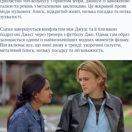
сріблястий топ-кольчугу з принтом зебри, джинси із заниженою
талією та ремінь з металевими заклепками. Це яскравий прояв
моди нульових: блиск, відкритий живіт, низька посадка та нотка
зухвалості.
Сцена завершується конфліктом між Джулс та її близькою
подругою Джесс через тренера з футболу Джо. Однак сам образ
залишається одним із найвизначніших модних моментів фільму.
Він включає все, що нині знову в тренді: укорочені силуети,
металевий блиск, низьку посадку та легковажність.