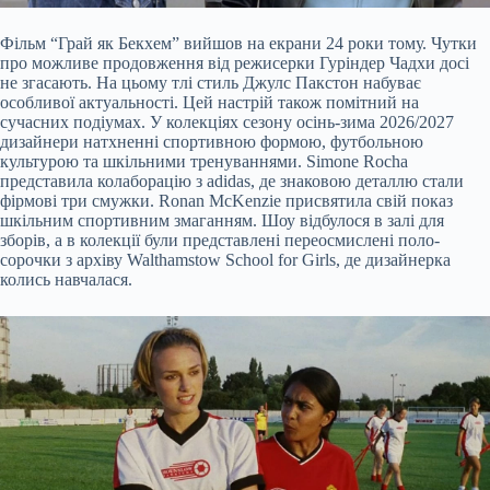
Фільм “Грай як Бекхем” вийшов на екрани 24 роки тому. Чутки
про можливе продовження від режисерки Гуріндер Чадхи досі
не згасають. На цьому тлі стиль Джулс Пакстон набуває
особливої актуальності. Цей настрій також помітний на
сучасних подіумах. У колекціях сезону осінь-зима 2026/2027
дизайнери натхненні спортивною формою, футбольною
культурою та шкільними тренуваннями. Simone Rocha
представила колаборацію з adidas, де знаковою деталлю стали
фірмові три смужки. Ronan McKenzie присвятила свій показ
шкільним спортивним змаганням. Шоу відбулося в залі для
зборів, а в колекції були представлені переосмислені поло-
сорочки з архіву Walthamstow School for Girls, де дизайнерка
колись навчалася.