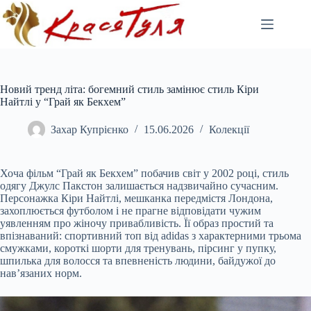
Перейти
до
вмісту
Новий тренд літа: богемний стиль замінює стиль Кіри
Найтлі у “Грай як Бекхем”
Захар Купрієнко
15.06.2026
Колекції
Хоча фільм “Грай як Бекхем” побачив світ у 2002 році, стиль
одягу Джулс Пакстон залишається надзвичайно сучасним.
Персонажка Кіри Найтлі, мешканка передмістя Лондона,
захоплюється футболом і не прагне відповідати чужим
уявленням про жіночу привабливість. Її образ простий та
впізнаваний: спортивний топ від adidas з характерними трьома
смужками, короткі шорти для тренувань, пірсинг у пупку,
шпилька для волосся та впевненість людини, байдужої до
нав’язаних норм.