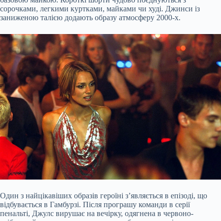
сорочками, легкими куртками, майками чи худі. Джинси із
заниженою талією додають образу атмосферу 2000-х.
Один з найцікавіших образів героїні з’являється в епізоді, що
відбувається в Гамбурзі. Після програшу команди в серії
пенальті, Джулс вирушає на вечірку, одягнена в червоно-