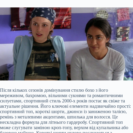
Після кількох сезонів домінування стилю бохо з його
мереживом, бахромою, вільними сукнями та романтичними
силуетами, спортивний стиль 2000-х років постає як свіже та
актуальне рішення. Його ключові елементи надзвичайно прості:
спортивний топ, короткі шорти, джинси із заниженою талією,
ремінь з металевими акцентами, шпилька для волосся. Це
нескладна формула для літнього гардеробу. Спортивний топ
може слугувати заміною кроп-топу, верхом від купальника або
базовою майкою. Короткі шорти чудово поєднуються з