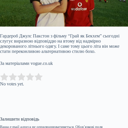
Гардероб Джулс Пакстон з фільму “Грай як Бекхем” сьогодні
слугує виразною відповіддю на втому від надмірно
декорованого літнього одягу. І саме тому цього літа він може
стати переконливою альтернативою стилю бохо.
За матеріалами vogue.co.uk
Submit Rating
Rate this item:
No votes yet.
Залишити відповідь
Ваша e-mail адреса не оприлюднюватиметься.
Обов’язкові поля