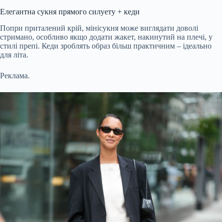
Елегантна сукня прямого силуету + кеди
Попри приталений крій, мінісукня може виглядати доволі
стримано, особливо якщо додати жакет, накинутий на плечі, у
стилі препі. Кеди зроблять образ більш практичним – ідеально
для літа.
Реклама.