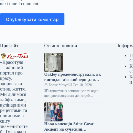
next time I comment.
Опублікувати коментар
Про сайт
Останні новини
Інформ
П
С
«Красотуля»
К
— жіночий
С
портал про
Oakley продемонстрували, як
К
красу,
виглядає міський одяг для
и
здоров'я та
змінної погоди
Борис Мазур
Сер 10, 2026
стиль життя.
3D-трикотаж із вентиляцією та одяг,
Ми ділимося
що пристосовується до потреб
лайфхаками,
Виробник Oakley славиться своїм
кулінарними
інноваційним підходом до створення
одягу для активного…
рецептами та
новинами зі
світу
Нова колекція Stine Goya:
знаменитосте
Акцент на сучасний
й. Тут кожна