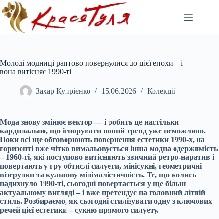
Перейти
до
вмісту
Молоді модниці раптово повернулися до цієї епохи – і
вона витісняє 1990-ті
Захар Купрієнко
15.06.2026
Колекції
Мода знову змінює вектор — і робить це настільки
кардинально, що ігнорувати новий тренд уже неможливо.
Поки всі ще обговорюють повернення естетики 1990-х, на
горизонті вже чітко вимальовується інша модна одержимість
– 1960-ті, які поступово витісняють звичний ретро-наратив і
повертають у гру обтислі силуети, мінісукні, геометричні
візерунки та культову мінімалістичність. Те, що колись
надихнуло 1990-ті, сьогодні повертається у ще більш
актуальному вигляді – і вже претендує на головний літній
стиль. Розбираємо, як сьогодні стилізувати одну з ключових
речей цієї естетики – сукню прямого силуету.