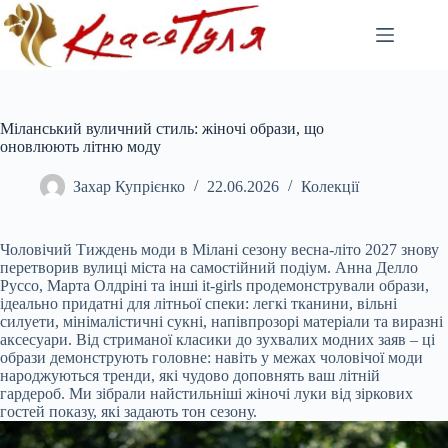
Перейти
до
вмісту
Міланський вуличний стиль: жіночі образи, що
оновлюють літню моду
Захар Купрієнко
22.06.2026
Колекції
Чоловічий Тиждень моди в Мілані сезону весна-літо 2027 знову
перетворив вулиці міста на самостійний подіум. Анна Делло
Руссо, Марта Олдріні та інші it-girls продемонстрували образи,
ідеально придатні для літньої спеки: легкі тканини, вільні
силуети, мінімалістичні сукні, напівпрозорі матеріали та виразні
аксесуари. Від стриманої класики до зухвалих модних заяв – ці
образи демонструють головне: навіть у межах чоловічої моди
народжуються тренди, які чудово доповнять ваш літній
гардероб. Ми зібрали найстильніші жіночі луки від зіркових
гостей показу, які задають тон сезону.