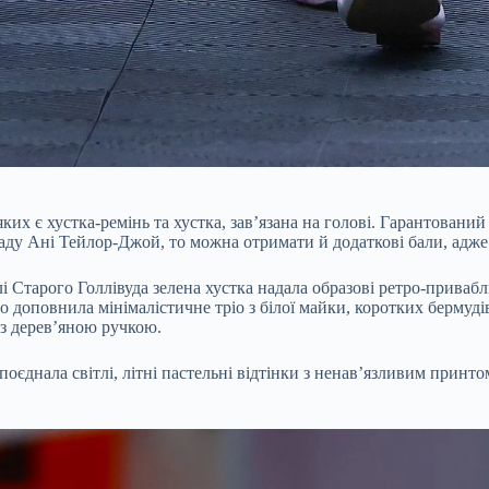
их є хустка-ремінь та хустка, завʼязана на голові. Гарантований
ду Ані Тейлор-Джой, то можна отримати й додаткові бали, адже 
і Старого Голлівуда зелена хустка надала образові ретро-приваб
що доповнила мінімалістичне тріо з білої майки, коротких бермуді
 з деревʼяною ручкою.
єднала світлі, літні пастельні відтінки з ненавʼязливим принтом