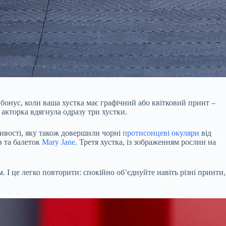
 бонус, коли ваша хустка має графічний або квітковий принт –
акторка вдягнула одразу три хустки.
ливості, яку також довершили чорні
протисонцеві окуляри
від
в та балеток
Mary Jane
. Третя хустка, із зображенням рослин на
. І це легко повторити: спокійно обʼєднуйте навіть різні принти,