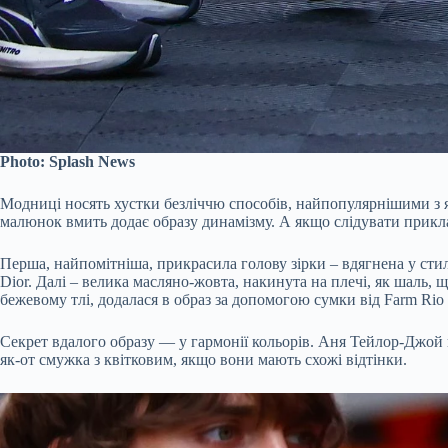
Photo: Splash News
Модниці носять хустки безліччю способів, найпопулярнішими з як
малюнок вмить додає образу динамізму. А якщо слідувати прикла
Перша, найпомітніша, прикрасила голову зірки – вдягнена у стил
Dior. Далі – велика масляно-жовта, накинута на плечі, як шаль, 
бежевому тлі, додалася в образ за допомогою сумки від Farm Rio
Секрет вдалого образу — у гармонії кольорів. Аня Тейлор-Джой по
як-от смужка з квітковим, якщо вони мають схожі відтінки.