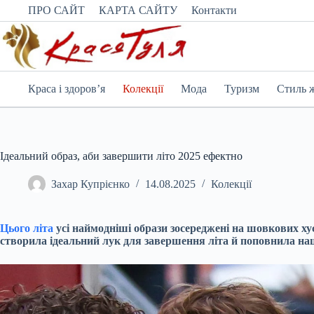
Перейти
ПРО САЙТ
КАРТА САЙТУ
Контакти
до
вмісту
Краса і здоров’я
Колекції
Мода
Туризм
Стиль 
Ідеальний образ, аби завершити літо 2025 ефектно
Захар Купрієнко
14.08.2025
Колекції
Цього літа
усі наймодніші образи зосереджені на шовкових ху
створила ідеальний лук для завершення літа й поповнила наш