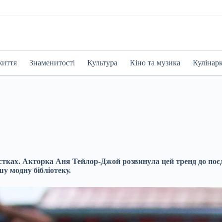
життя
Знаменитості
Культура
Кіно та музика
Кулінар
стках. Акторка Аня Тейлор-Джой розвинула цей тренд до поєдн
у модну бібліотеку.