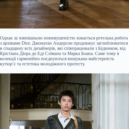
Однак за зовнішньою невимушеністю ховається ретельна робота
з архівами Dior. Джонатан Андерсон продовжує заглиблюватися
в спадщину всіх дизайнерів, які співпрацювали з Будинком, від
Крістіана Діора до Еді Слімана та Марка Боана. Саме тому в
колекції гармонійно поєднуються вишукана майстерність
кутюр’є та естетика молодіжного протесту.