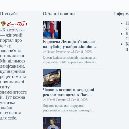
Про сайт
Останні новини
Інформ
П
С
«Красотуля»
К
— жіночий
С
портал про
Королева Летиція з’явилася
К
красу,
на публіці у найрозкішнішій
и
здоров'я та
сукні цього літа
Захар Купрієнко
Сер 8, 2026
стиль життя.
Queen Letizia consistently maintains an
Ми ділимося
impeccable public appearance. However,
лайфхаками,
during her recent visit to Mallorca, she
кулінарними
managed to surprise everyone.…
рецептами та
новинами зі
світу
Чоловік оселився всередині
знаменитосте
рекламного щита в Лос-
й. Тут кожна
Анджелесі — Netflix рекламує
Юрій Скорик
Сер 8, 2026
читачка
фільм “Останній дім” —
Людина проживає всередині
знайде
культурні новини.
рекламного щита задля промоції
натхнення
нового фільму від Netflix. © WUSA9/
для себе.
YouTube Чоловік перебуватиме в
імпровізованій вітальні протягом…