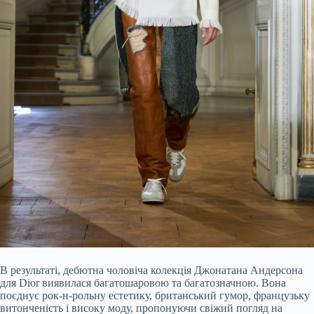
В результаті, дебютна чоловіча колекція Джонатана Андерсона
для Dior виявилася багатошаровою та багатозначною. Вона
поєднує рок-н-рольну естетику, британський гумор, французьку
витонченість і високу моду, пропонуючи свіжий погляд на