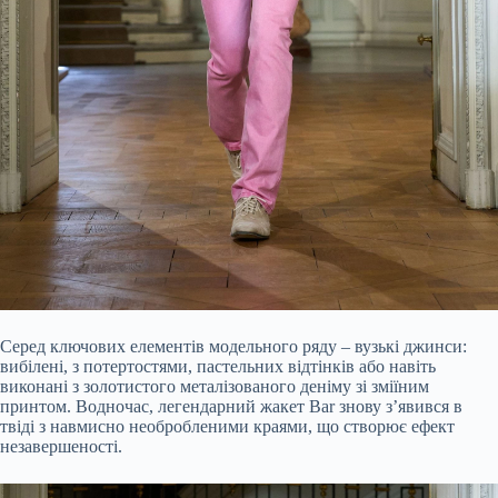
Серед ключових елементів модельного ряду – вузькі джинси:
вибілені, з потертостями, пастельних відтінків або навіть
виконані з золотистого металізованого деніму зі зміїним
принтом. Водночас, легендарний жакет Bar знову з’явився в
твіді з навмисно необробленими краями, що створює ефект
незавершеності.