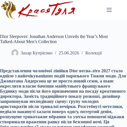
Перейти
до
вмісту
Dior Sleepover: Jonathan Anderson Unveils the Year’s Most
Talked-About Men’s Collection
Захар Купрієнко
25.06.2026
Колекції
Представлення чоловічої лінійки Dior весна-літо 2027 стало
однією з найочікуваніших подій паризького Тижня моди. Для
Джонатана Андерсона це не просто новий сезон, а шанс
окреслити власне бачення майбутнього французького
Будинку моди після його призначення на посаду креативного
директора. Замість традиційного показу розкоші, дизайнер
запропонував несподівану сцену: групу молодих
аристократів після тривалої вечірки. Розстебнуті метелики,
недбало накинуті халати поверх одягу, потертий денім,
розпущене трикотажне вбрання та злегка поношені піджаки
створювали враження ранку після безсонної ночі. Ця
“піжамна вечірка” стала головною метафорою колекції.