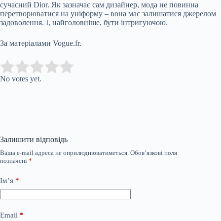
сучасний Dior. Як зазначає сам дизайнер, мода не повинна
перетворюватися на уніформу – вона має залишатися джерелом
задоволення. І, найголовніше, бути інтригуючою.
За матеріалами Vogue.fr.
Submit Rating
Rate this item:
No votes yet.
Залишити відповідь
Ваша e-mail адреса не оприлюднюватиметься.
Обов’язкові поля
позначені
*
Ім’я
*
Email
*