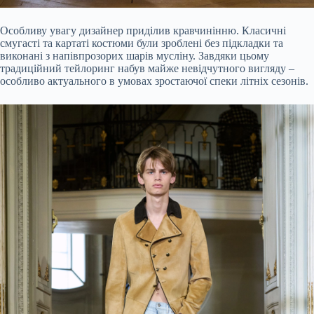
Особливу увагу дизайнер приділив кравчинінню. Класичні
смугасті та картаті костюми були зроблені без підкладки та
виконані з напівпрозорих шарів мусліну. Завдяки цьому
традиційний тейлоринг набув майже невідчутного вигляду –
особливо актуального в умовах зростаючої спеки літніх сезонів.