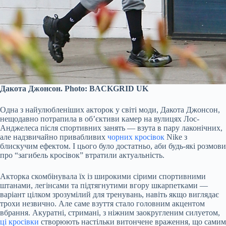
Дакота Джонсон. Photo: BACKGRID UK
Одна з найулюбленіших акторок у світі моди, Дакота Джонсон,
нещодавно потрапила в об’єктиви камер на вулицях Лос-
Анджелеса після спортивних занять — взута в пару лаконічних,
але надзвичайно привабливих
чорних кросівок
Nike з
блискучим ефектом. І цього було достатньо, аби будь-які розмови
про “загибель кросівок” втратили актуальність.
Акторка скомбінувала їх із широкими сірими спортивними
штанами, легінсами та підтягнутими вгору шкарпетками —
варіант цілком зрозумілий для тренувань, навіть якщо виглядає
трохи незвично. Але саме взуття стало головним акцентом
вбрання. Акуратні, стримані, з ніжним заокругленим силуетом,
ці кросівки
створюють настільки витончене враження, що самим