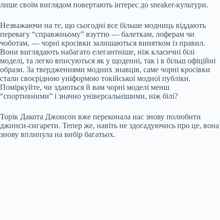
лише своїм виглядом повертають інтерес до sneaker-культури.
Незважаючи на те, що сьогодні все більше модниць віддають
перевагу “справжньому” взуттю — балеткам, лоферам чи
чоботам, — чорні кросівки залишаються винятком із правил.
Вони виглядають набагато елегантніше, ніж класичні білі
моделі, та легко вписуються як у щоденні, так і в більш офіційні
образи. За твердженнями модних знавців, саме чорні кросівки
стали своєрідною уніформою токійської модної публіки.
Поміркуйте, чи здаються й вам чорні моделі менш
“спортивними” і значно універсальнішими, ніж білі?
Торік Дакота Джонсон вже переконала нас знову полюбити
джинси-сигарети. Тепер же, навіть не здогадуючись про це, вона
знову вплинула на вибір багатьох.