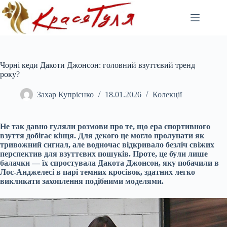
Перейти
до
вмісту
Чорні кеди Дакоти Джонсон: головний взуттєвий тренд
року?
Захар Купрієнко
18.01.2026
Колекції
Не так давно гуляли розмови про те, що ера спортивного
взуття добігає кінця. Для декого це могло пролунати як
тривожний сигнал, але водночас відкривало безліч свіжих
перспектив для взуттєвих пошуків. Проте, це були лише
балачки — їх спростувала Дакота Джонсон, яку побачили в
Лос-Анджелесі в парі темних кросівок, здатних легко
викликати захоплення подібними моделями.