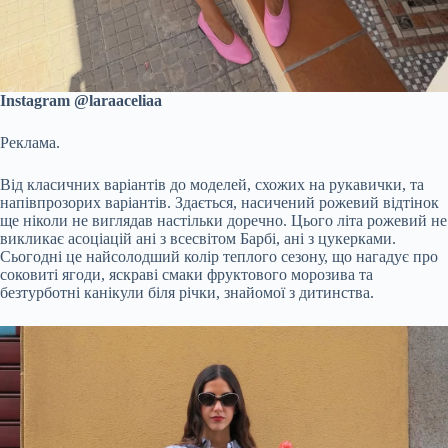
Instagram @laraaceliaa
Реклама.
Від класичних варіантів до моделей, схожих на рукавички, та
напівпрозорих варіантів. Здається, насичений рожевий відтінок
ще ніколи не виглядав настільки доречно. Цього літа рожевий не
викликає асоціацій ані з всесвітом Барбі, ані з цукерками.
Сьогодні це найсолодший колір теплого сезону, що нагадує про
соковиті ягоди, яскраві смаки фруктового морозива та
безтурботні канікули біля річки, знайомої з дитинства.