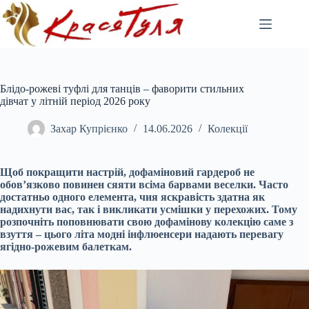
Перейти
до
вмісту
Блідо-рожеві туфлі для танців – фаворити стильних
дівчат у літній період 2026 року
Захар Купрієнко
14.06.2026
Колекції
Щоб покращити настрій, дофаміновий гардероб не
обов’язково повинен сяяти всіма барвами веселки. Часто
достатньо одного елемента, чия яскравість здатна як
надихнути вас, так і викликати усмішки у перехожих. Тому
розпочніть поповнювати свою дофамінову колекцію саме з
взуття – цього літа модні інфлюенсери надають перевагу
ягідно-рожевим балеткам.