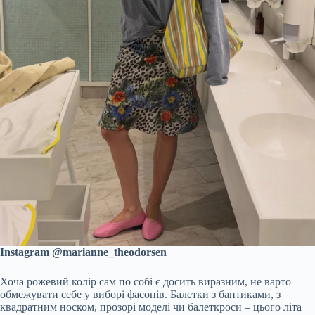
Instagram @marianne_theodorsen
Хоча рожевий колір сам по собі є досить виразним, не варто
обмежувати себе у виборі фасонів. Балетки з бантиками, з
квадратним носком, прозорі моделі чи балеткроси – цього літа