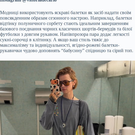
Модниці використовують яскраві балетки як засіб надати своїм
повсякденним образам сезонного настрою. Наприклад, балетки
відтінку полуничного сорбету стають ідеальним завершенням
базового поєднання чорних класичних шортів-бермудів та білої
футболки з довгим рукавом. Напівпрозора пара додає легкості
сукні-сорочці в клітинку. А якщо ваш стиль тяжіє до
максималізму та індивідуальності, ягідно-рожеві балетки-
рукавички чудово доповнять “бабусину” спідницю та сірий топ.