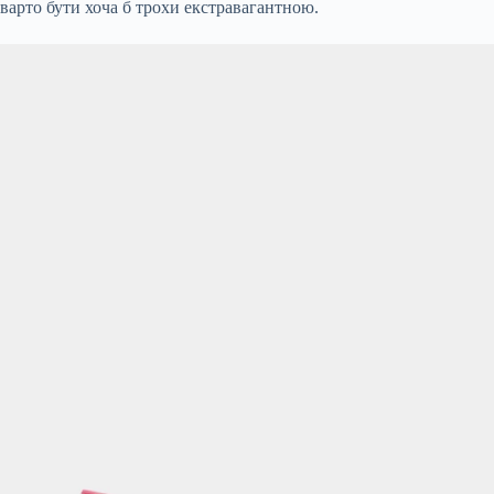
варто бути хоча б трохи екстравагантною.