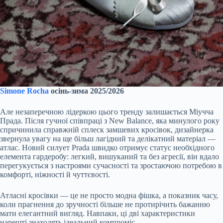
Simone Rocha
осінь-зима 2025/2026
Але незаперечною лідеркою цього тренду залишається Міучча
Прада. Після гучної співпраці з New Balance, яка минулого року
спричинила справжній сплеск замшевих кросівок, дизайнерка
звернула увагу на ще більш лагідний та делікатний матеріал —
атлас. Новий силует Prada швидко отримує статус необхідного
елемента гардеробу: легкий, вишуканий та без агресії, він вдало
перегукується з настроями сучасності та зростаючою потребою в
комфорті, ніжності й чуттєвості.
Атласні кросівки — це не просто модна фішка, а показник часу,
коли прагнення до зручності більше не протирічить бажанню
мати елегантний вигляд. Навпаки, ці дві характеристики
нарешті знаходять ідеальний компроміс.