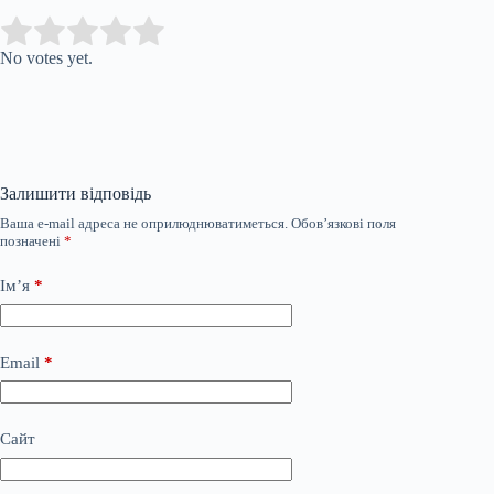
Submit Rating
Rate this item:
No votes yet.
Залишити відповідь
Ваша e-mail адреса не оприлюднюватиметься.
Обов’язкові поля
позначені
*
Ім’я
*
Email
*
Сайт