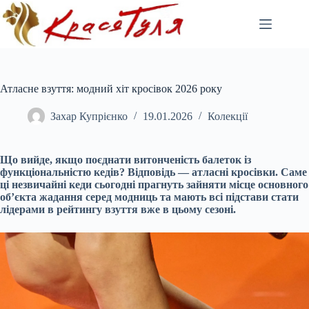
Перейти
до
вмісту
Атласне взуття: модний хіт кросівок 2026 року
Захар Купрієнко
19.01.2026
Колекції
Що вийде, якщо поєднати витонченість балеток із
функціональністю кедів? Відповідь — атласні кросівки. Саме
ці незвичайні кеди сьогодні прагнуть зайняти місце основного
об’єкта жадання серед модниць та мають всі підстави стати
лідерами в рейтингу взуття вже в цьому сезоні.