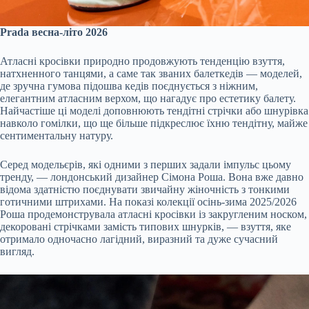
Prada весна-літо 2026
Атласні кросівки природно продовжують тенденцію взуття,
натхненного танцями, а саме так званих балеткедів — моделей,
де зручна гумова підошва кедів поєднується з ніжним,
елегантним атласним верхом, що нагадує про естетику балету.
Найчастіше ці моделі доповнюють тендітні стрічки або шнурівка
навколо гомілки, що ще більше підкреслює їхню тендітну, майже
сентиментальну натуру.
Серед модельєрів, які одними з перших задали імпульс цьому
тренду, — лондонський дизайнер Сімона Роша. Вона вже давно
відома здатністю поєднувати звичайну жіночність з тонкими
готичними штрихами. На показі колекції осінь-зима 2025/2026
Роша продемонструвала атласні кросівки із закругленим носком,
декоровані стрічками замість типових шнурків, — взуття, яке
отримало одночасно лагідний, виразний та дуже сучасний
вигляд.