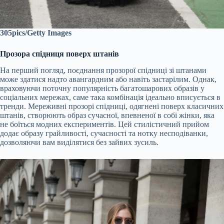
305pics/Getty Images
Прозора спідниця поверх штанів
На перший погляд, поєднання прозорої спідниці зі штанами
може здатися надто авангардним або навіть застарілим. Однак,
враховуючи поточну популярність багатошарових образів у
соціальних мережах, саме така комбінація ідеально вписується в
тренди. Мереживні прозорі спідниці, одягнені поверх класичних
штанів, створюють образ сучасної, впевненої в собі жінки, яка
не боїться модних експериментів. Цей стилістичний прийом
додає образу грайливості, сучасності та нотку несподіванки,
дозволяючи вам виділятися без зайвих зусиль.