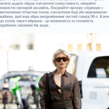
хочете додати образу елегантної спокусливості, обирайте
повністю прозорий ансамбль. Поєднайте прозору спідницю з
витонченим сітчастим топом, елегантним боді або мереживною
майкою, щоб ваш образ випромінював чистий гламур 90-х. Ключ
до успіху такого вбрання – це впевненість та готовність
прийняти сміливий бік моди.