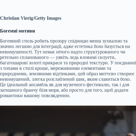
Christian Vierig/Getty Images
Богемні мотиви
Богемний стиль робить прозору спідницю менш зухвалою та
значно легшою для інтеграції, адже естетика бохо базується на
невимушеності. Тут немає нічого надто структурованого чи
ретельно спланованого — уявіть ледь вловимі силуети,
багатошарові золоті прикраси та природні текстури. У поєднанні
з топами в стилі кроше, мереживними елементами та
природними, земляними відтінками, цей образ миттєво створює
невимушений, злегка розслаблений шик, яким славиться бохо.
Це ідеальний ансамбль як для музичного фестивалю, так і для
затишного бранчу біля моря, або просто для того, щоб додати
романтики вашому повсякденню.