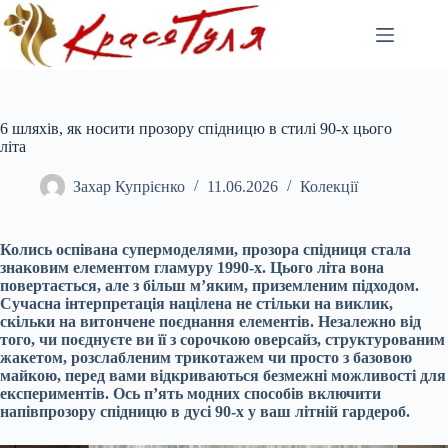
Перейти
до
вмісту
6 шляхів, як носити прозору спідницю в стилі 90-х цього
літа
Захар Купрієнко
11.06.2026
Колекції
Колись оспівана супермоделями, прозора спідниця стала
знаковим елементом гламуру 1990-х. Цього літа вона
повертається, але з більш м’яким, приземленим підходом.
Сучасна інтерпретація націлена не стільки на виклик,
скільки на витончене поєднання елементів. Незалежно від
того, чи поєднуєте ви її з сорочкою оверсайз, структурованим
жакетом, розслабленим трикотажем чи просто з базовою
майкою, перед вами відкриваються безмежні можливості для
експериментів. Ось п’ять модних способів включити
напівпрозору спідницю в дусі 90-х у ваш літній гардероб.