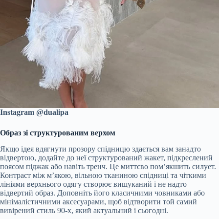
Instagram @dualipa
Образ зі структурованим верхом
Якщо ідея вдягнути прозору спідницю здається вам занадто
відвертою, додайте до неї структурований жакет, підкреслений
поясом піджак або навіть тренч. Це миттєво пом’якшить силует.
Контраст між м’якою, вільною тканиною спідниці та чіткими
лініями верхнього одягу створює вишуканий і не надто
відвертий образ. Доповніть його класичними човниками або
мінімалістичними аксесуарами, щоб відтворити той самий
вивірений стиль 90-х, який актуальний і сьогодні.