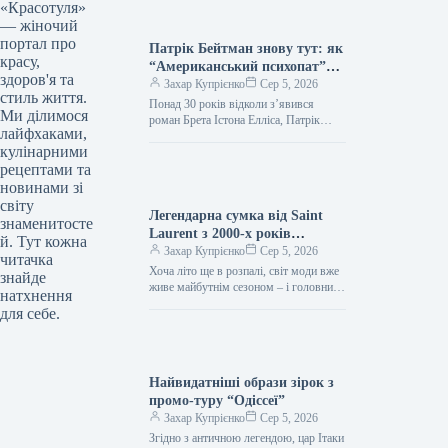
«Красотуля»
— жіночий
портал про
Патрік Бейтман знову тут: як
красу,
“Американський психопат”
здоров'я та
продовжує впливати на стиль
Захар Купрієнко
Сер 5, 2026
стиль життя.
Понад 30 років відколи з’явився
Ми ділимося
роман Брета Істона Елліса, Патрік
лайфхаками,
Бейтман залишається однією з
кулінарними
найдискусійніших фігур у попкультурі.
Його бездоганні…
рецептами та
новинами зі
світу
Легендарна сумка від Saint
знаменитосте
Laurent з 2000-х років
й. Тут кожна
повертається — і претендує на
Захар Купрієнко
Сер 5, 2026
читачка
звання головного аксесуара
Хоча літо ще в розпалі, світ моди вже
знайде
осені 2026 року.
живе майбутнім сезоном – і головний
натхнення
об’єкт бажання осені-зими 2026/2027
для себе.
почав з’являтися…
Найвидатніші образи зірок з
промо-туру “Одіссеї”
Захар Купрієнко
Сер 5, 2026
Згідно з античною легендою, цар Ітаки