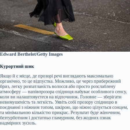
Edward Berthelot/Getty Images
Курортний шик
Якщо й є місце, де прозорі речі виглядають максимально
органічно, то це відпустка. Можливо, це через прибережний
бриз, легку розпатланість волосся або просто розслаблену
атмосферу — напівпрозора спідниця набуває особливого сенсу,
коли ви налаштовуєтеся на відпочинок. Головне — зберігати
невимушеність та легкість. Уявіть собі прозору спідницю в
поєднанні з ніжним топом, шкірою, що ніжно цілується сонцем,
та мінімальною кількістю прикрас. Результат буде жіночним,
безтурботним і достатньо гламурним, без жодних ознак
надмірних зусиль.