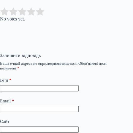
Submit Rating
Rate this item:
No votes yet.
Залишити відповідь
Ваша e-mail адреса не оприлюднюватиметься.
Обов’язкові поля
позначені
*
Ім’я
*
Email
*
Сайт