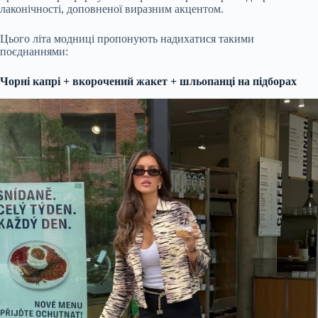
лаконічності, доповненої виразним акцентом.
Цього літа модниці пропонують надихатися такими
поєднаннями:
Чорні капрі + вкорочений жакет + шльопанці на підборах