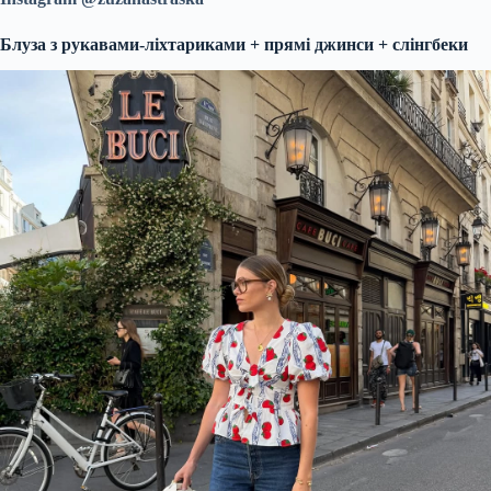
Блуза з рукавами-ліхтариками + прямі джинси + слінгбеки