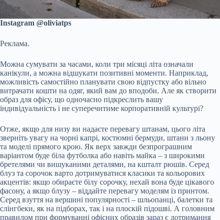
Instаgram @oliviatps
Реклама.
Можна сумувати за часами, коли три місяці літа означали
канікули, а можна відшукати позитивні моменти. Наприклад,
можливість самостійно планувати свою відпустку або вільно
витрачати кошти на одяг, який вам до вподоби. Але як створити
образ для офісу, що одночасно підкреслить вашу
індивідуальність і не суперечитиме корпоративній культурі?
Отже, якщо для низу ви надаєте перевагу штанам, цього літа
зверніть увагу на чорні капрі, костюмні бермуди, штани з льону
та моделі прямого крою. Як верх завжди безпрограшним
варіантом буде біла футболка або навіть майка – з широкими
бретелями чи вишуканими деталями, на кшталт рюшів. Серед
блуз та сорочок варто дотримуватися класики та кольорових
акцентів: якщо обираєте білу сорочку, нехай вона буде цікавого
фасону, а якщо блузу – віддайте перевагу моделям із принтом.
Серед взуття на вершині популярності – шльопанці, балетки та
слінгбеки, як на підборах, так і на плоскій підошві. А головним
правилом при формуванні офісних образів зараз є дотримання