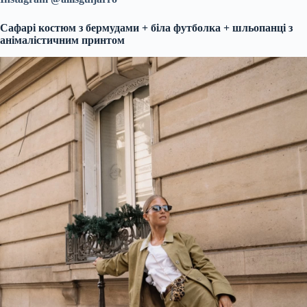
Сафарі костюм з бермудами + біла футболка + шльопанці з
анімалістичним принтом