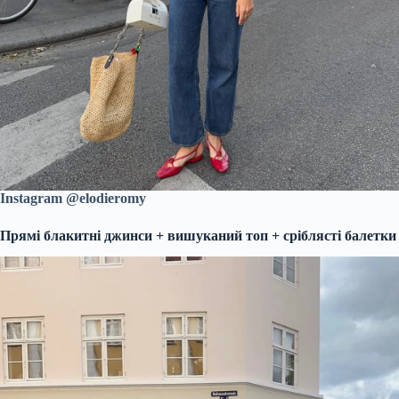
Instagram @elodieromy
Прямі блакитні джинси + вишуканий топ + сріблясті балетки