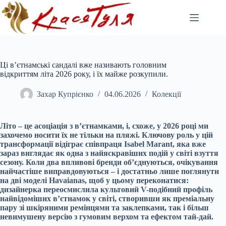
Перейти
до
вмісту
Ці в’єтнамські сандалі вже називають головним
відкриттям літа 2026 року, і їх майже розкупили.
Захар Купрієнко
04.06.2026
Колекції
Літо – це асоціація з в’єтнамками, і, схоже, у 2026 році ми
захочемо носити їх не тільки на пляжі. Ключову роль у цій
трансформації відіграє співпраця Isabel Marant, яка вже
зараз виглядає як одна з найяскравіших подій у світі взуття
сезону. Коли два впливові бренди об’єднуються, очікування
найчастіше виправдовуються – і достатньо лише поглянути
на дві моделі Havaianas, щоб у цьому переконатися:
дизайнерка переосмислила культовий V-подібний профіль
найвідоміших в’єтнамок у світі, створивши як преміальну
пару зі шкіряними ремінцями та заклепками, так і більш
невимушену версію з гумовим верхом та ефектом тай-дай.