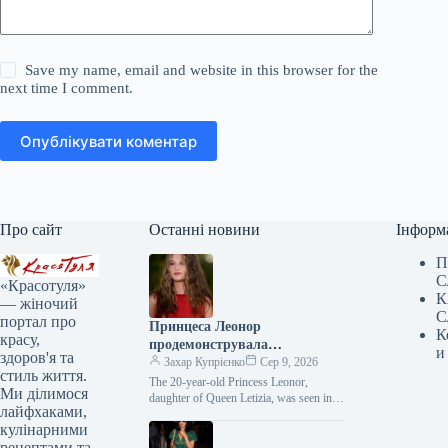
Save my name, email and website in this browser for the
next time I comment.
Опублікувати коментар
Про сайт
Останні новини
Інформ
П
С
«Красотуля»
К
— жіночий
С
портал про
Принцеса Леонор
К
красу,
продемонструвала
и
здоров'я та
довершений образ для літньої
Захар Купрієнко
Сер 9, 2026
стиль життя.
пори, гідний наслідування
The 20-year-old Princess Leonor,
Ми ділимося
daughter of Queen Letizia, was seen in
лайфхаками,
Mallorca wearing a red tie-dye set,
кулінарними
comprising a skirt…
рецептами та