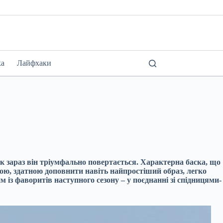
ка
Лайфхаки
ак зараз він тріумфально повертається. Характерна баска, що
ою, здатною доповнити навіть найпростіший образ, легко
м із фаворитів наступного сезону – у поєднанні зі спідницями-