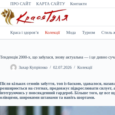
Перейти
ПРО САЙТ
КАРТА САЙТУ
Контакти
до
вмісту
Краса і здоров’я
Колекції
Мода
Туризм
Стиль 
Тенденція 2000-х, що забулася, знову актуальна — і це дивно суч
Захар Купрієнко
02.07.2026
Колекції
Після кількох сезонів забуття, топ із баскою, здавалося, на
розширюється на стегнах, продовжує підкреслювати силует, а
інтегруючись у повсякденний гардероб. Більше того, це все ще
олівцями, широкими штанами та навіть шортами.