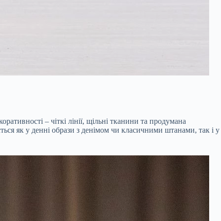
оративності – чіткі лінії, щільні тканини та продумана
ться як у денні образи з денімом чи класичними штанами, так і у