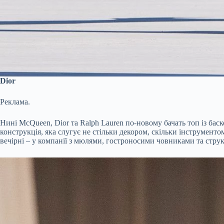
Dior
Реклама.
Нині McQueen, Dior та Ralph Lauren по-новому бачать топ із баск
конструкція, яка слугує не стільки декором, скільки інструмент
вечірні – у компанії з мюлями, гостроносими човниками та стр