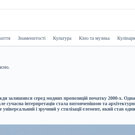
життя
Знаменитості
Культура
Кіно та музика
Кулінар
асно.
завжди залишився серед модних пропозицій початку 2000-х. Одн
ле сучасна інтерпретація стала витонченішою та архітектурн
 універсальний і зручний у стилізації елемент, який став одни