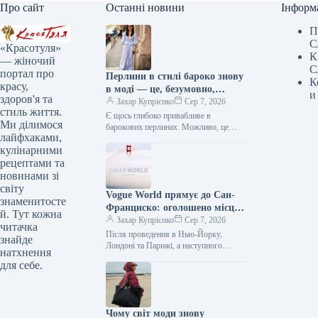
Про сайт
Останні новини
Інформ
П
С
«Красотуля»
К
— жіночий
С
портал про
Перлини в стилі бароко знову
К
красу,
в моді — це, безумовно,
и
здоров'я та
головний аксесуар до кінця
Захар Купрієнко
Сер 7, 2026
стиль життя.
2026 року.
Є щось глибоко привабливе в
Ми ділимося
барокових перлинах. Можливо, це
лайфхаками,
тому, що серед них немає двох
кулінарними
абсолютно однакових. Або ж через…
рецептами та
новинами зі
світу
Vogue World прямує до Сан-
знаменитосте
Франциско: оголошено місце
й. Тут кожна
проведення наступної
Захар Купрієнко
Сер 7, 2026
читачка
грандіозної події
Після проведення в Нью-Йорку,
знайде
Лондоні та Парижі, а наступного
натхнення
місяця ще й у Мілані, де Vogue World
для себе.
буде представлено в…
Чому світ моди знову