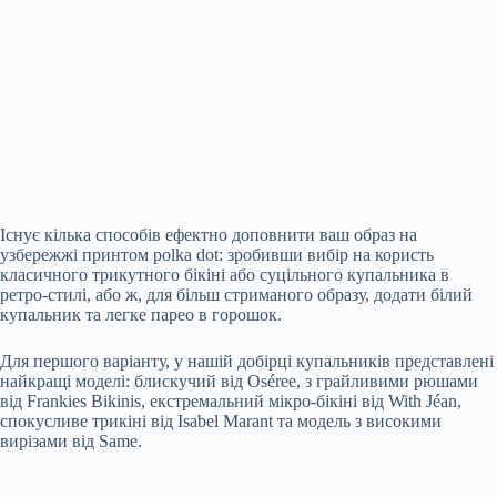
Існує кілька способів ефектно доповнити ваш образ на
узбережжі принтом polka dot: зробивши вибір на користь
класичного трикутного бікіні або суцільного купальника в
ретро-стилі, або ж, для більш стриманого образу, додати білий
купальник та легке парео в горошок.
Для першого варіанту, у нашій добірці купальників представлені
найкращі моделі: блискучий від Oséree, з грайливими рюшами
від Frankies Bikinis, екстремальний мікро-бікіні від With Jéan,
спокусливе трикіні від Isabel Marant та модель з високими
вирізами від Same.