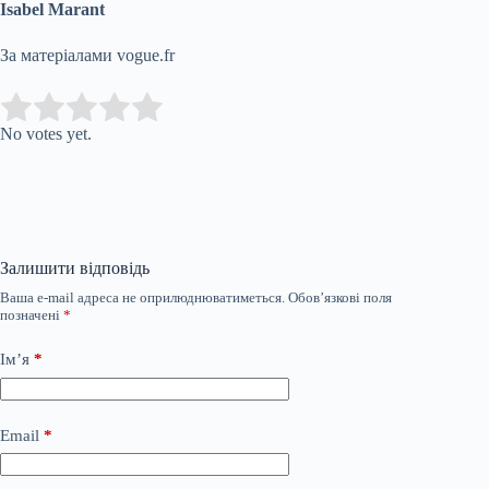
Isabel Marant
За матеріалами vogue.fr
Submit Rating
Rate this item:
No votes yet.
Залишити відповідь
Ваша e-mail адреса не оприлюднюватиметься.
Обов’язкові поля
позначені
*
Ім’я
*
Email
*