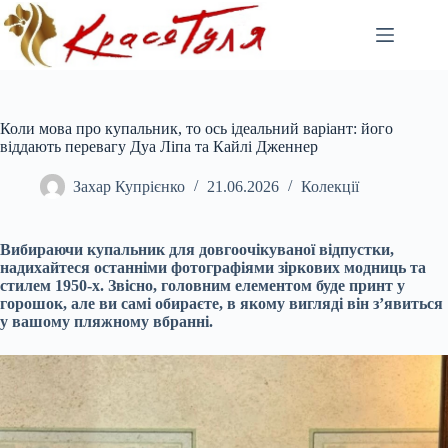
Перейти
до
вмісту
Коли мова про купальник, то ось ідеальний варіант: його
віддають перевагу Дуа Ліпа та Кайлі Дженнер
Захар Купрієнко
21.06.2026
Колекції
Вибираючи купальник для довгоочікуваної відпустки,
надихайтеся останніми фотографіями зіркових модниць та
стилем 1950-х. Звісно, головним елементом буде принт у
горошок, але ви самі обираєте, в якому вигляді він з’явиться
у вашому пляжному вбранні.