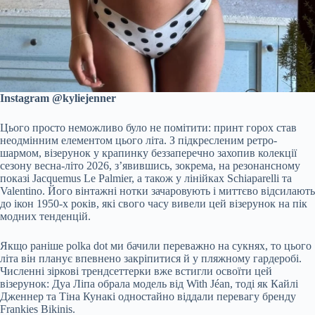
Instagram @kyliejenner
Цього просто неможливо було не помітити: принт горох став
неодмінним елементом цього літа. З підкресленим ретро-
шармом, візерунок у крапинку беззаперечно захопив колекції
сезону весна-літо 2026, з’явившись, зокрема, на резонансному
показі Jacquemus Le Palmier, а також у лінійках Schiaparelli та
Valentino. Його вінтажні нотки зачаровують і миттєво відсилають
до ікон 1950-х років, які свого часу вивели цей візерунок на пік
модних тенденцій.
Якщо раніше polka dot ми бачили переважно на сукнях, то цього
літа він планує впевнено закріпитися й у пляжному гардеробі.
Численні зіркові трендсеттерки вже встигли освоїти цей
візерунок: Дуа Ліпа обрала модель від With Jéan, тоді як Кайлі
Дженнер та Тіна Кунакі одностайно віддали перевагу бренду
Frankies Bikinis.