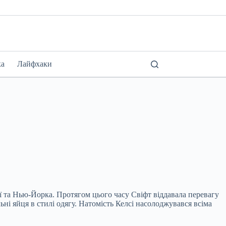
ка
Лайфхаки
ії та Нью-Йорка. Протягом цього часу Свіфт віддавала перевагу
ьні яйця в стилі одягу. Натомість Келсі насолоджувався всіма