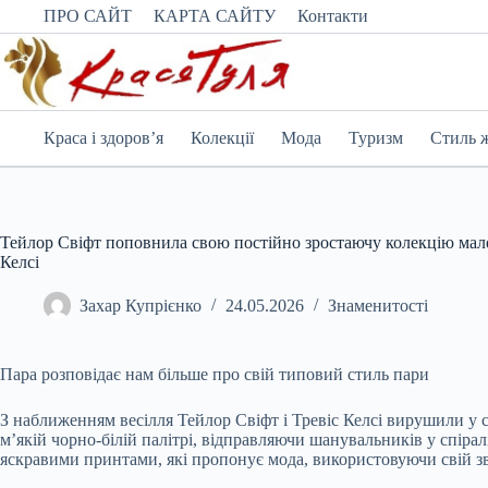
Перейти
ПРО САЙТ
КАРТА САЙТУ
Контакти
до
вмісту
Краса і здоров’я
Колекції
Мода
Туризм
Стиль 
Тейлор Свіфт поповнила свою постійно зростаючу колекцію мале
Келсі
Захар Купрієнко
24.05.2026
Знаменитості
Пара розповідає нам більше про свій типовий стиль пари
З наближенням весілля Тейлор Свіфт і Тревіс Келсі вирушили у
м’якій чорно-білій палітрі, відправляючи шанувальників у спіра
яскравими принтами, які пропонує мода, використовуючи свій зв