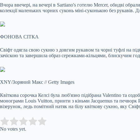
Вчора ввечері, на вечері в Sartiano's готелю Mercer, обидві обра
колекції маленьких чорних суконь міні-суконькою без рукавів. Д
ФОНОВА СІТКА
Свіфт одягла свою сукню з довгим рукавом та чорні туфлі на пі
зачіскою та завершила образ сережками-кільцями, блискучим г
XNY/Зоряний Макс
//
Getty Images
Квіткова сорочка Келсі була люб'язно підібрана Valentino та оз
монограми Louis Vuitton, принти з кіньми Jacquemus та печворк P
візерунок, ледь помітний натяк на білу квіткову сукню, яку Свіф
Submit Rating
Rate this item:
No votes yet.