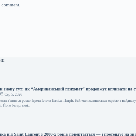
 I comment.
ни
н знову тут: як “Американський психопат” продовжує впливати на 
о
Сер 5, 2026
коли з’явився роман Брета Істона Елліса, Патрік Бейтман залишається однією з найдиск
рі. Його бездоганні…
ка від Saint Laurent з 2000-х років повертається — і претендує на зв