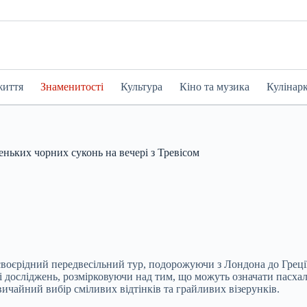
життя
Знаменитості
Культура
Кіно та музика
Кулінар
ньких чорних суконь на вечері з Тревісом
 своєрідний передвесільний тур, подорожуючи з Лондона
до Грец
лі досліджень, розмірковуючи над тим, що можуть означати пасхал
ичайний вибір сміливих відтінків та грайливих візерунків.