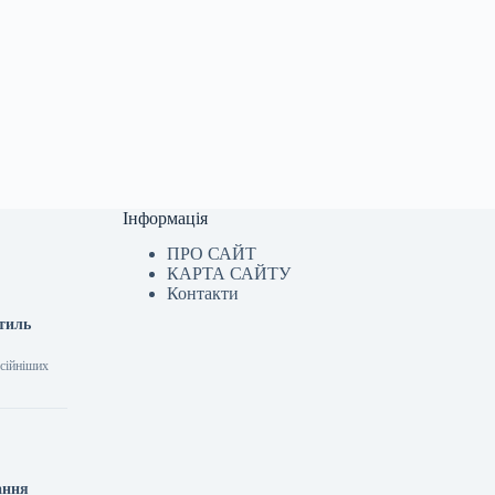
Інформація
ПРО САЙТ
КАРТА САЙТУ
Контакти
стиль
усійніших
ання