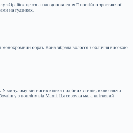
іалу «Opalite» це означало доповнення її постійно зростаючої
ами на ґудзиках.
ом монохромний образ. Вона зібрала волосся з обличчя високою
зу. У минулому він носив кілька подібних стилів, включаючи
боулінгу з попліну від Marni. Ця сорочка мала квітковий