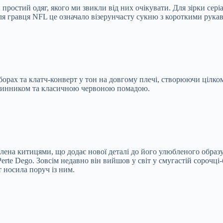
ли простий одяг, якого ми звикли від них очікувати. Для зірки сер
ля гравця NFL це означало візерунчасту сукню з короткими рукав
дборах та клатч-конверт у тон на довгому плечі, створюючи цілк
одинником та класичною червоною помадою.
доблена китицями, що додає нової деталі до його улюбленого обра
erte Dego. Зовсім недавно він вийшов у світ у смугастій сорочці-
т носила поруч із ним.