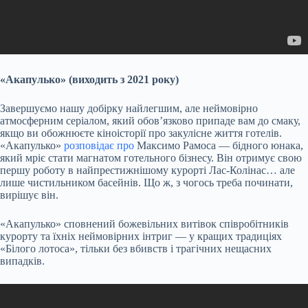
«Акапулько» (виходить з 2021 року)
Завершуємо нашу добірку найлегшим, але неймовірно
атмосферним серіалом, який обов’язково припаде вам до смаку,
якщо ви обожнюєте кіноісторії про закулісне життя готелів.
«Акапулько»
розповідає про
Максимо Рамоса — бідного юнака,
який мріє стати магнатом готельного бізнесу. Він отримує свою
першу роботу в найпрестижнішому курорті Лас-Колінас… але
лише чистильником басейнів. Що ж, з чогось треба починати,
вирішує він.
«Акапулько» сповнений божевільних витівок співробітників
курорту та їхніх неймовірних інтриг — у кращих традиціях
«Білого лотоса», тільки без вбивств і трагічних нещасних
випадків.