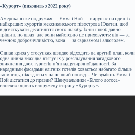
«Курорт» (виходить з 2022 року)
Американське подружжя — Емма і Ной — вирушає на один із
найкращих курортів мексиканського півострова Юкатан, щоб
відсвяткувати десятиліття свого шлюбу. Їхній шлюб давно
тріщить по швах, але вони майстерно це приховують: він — за
чемною доброзичливістю, вона — за сарказмом і алкоголем.
Однак криза у стосунках швидко відходить на другий план, коли
одна дивна знахідка втягує їх у розслідування загадкового
зникнення двох туристів п’ятнадцятирічної давності. За
нарядними фасадами елітних готелів ховається набагато більше
таємниць, ніж здається на перший погляд… Чи зуміють Емма і
Ной дістатися до правди? Шанувальники «Білого лотоса»
напевно оцінять напружену інтригу «Курорту».