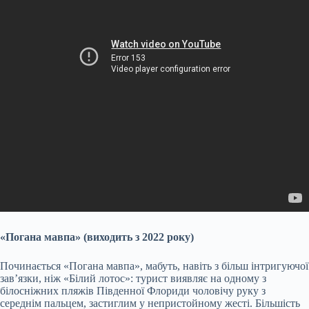
«Погана мавпа» (виходить з 2022 року)
Починається «Погана мавпа», мабуть, навіть з більш інтригуючої
зав’язки, ніж «Білий лотос»: турист виявляє на одному з
білосніжних пляжів Південної Флориди чоловічу руку з
середнім пальцем, застиглим у непристойному жесті. Більшість