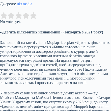
Джерело:
ukr.media
Submit Rating
Rate this item:
No votes yet.
«Дев’ять цілковитих незнайомців» (виходить з 2021 року)
Заснований на книзі Ліани Моріарті, серіал «Дев’ять цілковитих
незнайомців» перегукується з «Білим лотосом» не лише
умиротворюючою атмосферою розкішного курорту, але й
головною ідеєю: за красивими життями багатіїв завжди
приховуються внутрішні драми. На приватний ретрит
приїжджає група з дев’яти гостей, щоб «переродитися» під
чуйним керівництвом загадкової Маші, яку грає Ніколь Кідман.
Але замість спокою героїв чекають зустрічі з їхніми помилками
минулого, психологічними травмами і… моторошними
таємницями, які так і просяться вирватися назовні.
У першому сезоні з’явилися багато відомих акторів — від
Мелісси Маккарті та Майкла Шеннона до Люка Еванса і Самари
Уівінг. У другому сезоні, що стартує якраз у 2025 році, до касту
«Ідеальних незнайомців» приєднався ще й Мюррей Бартлетт —
зізнайтеся, ви ж сумували за найнестерпнішим у світі керуючим