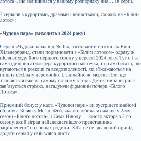
лотоса», що залишилася у вашому розпорядку дня… і в серці.
7 серіалів з курортами, драмами і вбивствами, схожих на «Білий
лотос»:
«Чудова пара» (виходить з 2024 року)
Серіал «Чудова пара» від Netflix, заснований на книгах Елін
Хільдербранд, стали порівнювати з «Білим лотосом» одразу ж
після виходу його першого сезону у вересні 2024 року. Тут є і та
сама ідилічна атмосфера курортного містечка, і ті самі багатії, що
купаються в розкоші та вседозволеності, які з’їжджаються на
пишну весільну церемонію. І, звичайно ж, мертве тіло, що
з’являється вже на самому початку історії. Детективна інтрига
зав’язується стрімко, нагадуючи фірмовий почерк «Білого
Лотоса».
Приємний бонус: у касті «Чудової пари» ви зустрінете знайомі
обличчя. Білявку Меган Фей, яка полюбилася нам ще у 2-му
сезоні «Білого лотоса», і Сема Ніволу — юного актора з 3-го
сезону, який зіграв найадекватнішого представника
зациклененої на грошах родини. Хіба це не ідеальний привід
додати серіал у свій watch-лист?