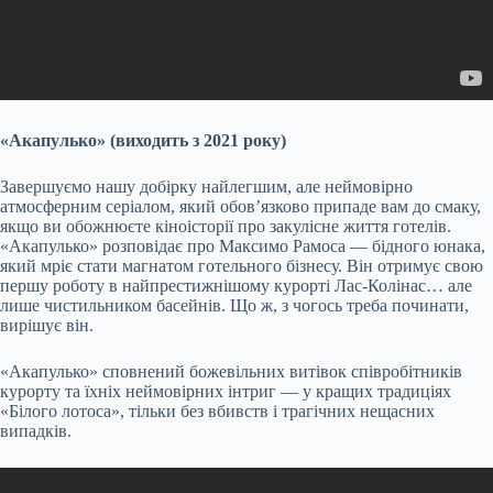
«Акапулько» (виходить з 2021 року)
Завершуємо нашу добірку найлегшим, але неймовірно
атмосферним серіалом, який обов’язково припаде вам до смаку,
якщо ви обожнюєте кіноісторії про закулісне життя готелів.
«Акапулько» розповідає про Максимо Рамоса — бідного юнака,
який мріє стати магнатом готельного бізнесу. Він отримує свою
першу роботу в найпрестижнішому курорті Лас-Колінас… але
лише чистильником басейнів. Що ж, з чогось треба починати,
вирішує він.
«Акапулько» сповнений божевільних витівок співробітників
курорту та їхніх неймовірних інтриг — у кращих традиціях
«Білого лотоса», тільки без вбивств і трагічних нещасних
випадків.