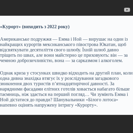
«Курорт» (виходить з 2022 року)
Американське подружжя — Емма і Ной — вирушає на один із
найкращих курортів мексиканського півострова Юкатан, щоб
відсвяткувати десятиліття свого шлюбу. Їхній шлюб давно
тріщить по швах, але вони майстерно це приховують: він — за
чемною доброзичливістю, вона — за сарказмом і алкоголем.
Однак криза у стосунках швидко відходить на другий план, коли
одна дивна знахідка втягує їх у розслідування загадкового
зникнення двох туристів п’ятнадцятирічної давності. За
нарядними фасадами елітних готелів ховається набагато більше
таємниць, ніж здається на перший погляд… Чи зуміють Емма і
Ной дістатися до правди? Шанувальники «Білого лотоса»
напевно оцінять напружену інтригу «Курорту».