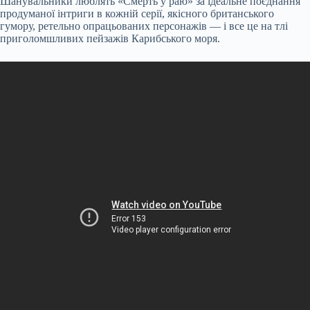
Шанувальники люблять «Смерть у раю» за ідеальне поєднання
продуманої інтриги в кожній серії, якісного британського
гумору, ретельно опрацьованих персонажів — і все це на тлі
приголомшливих пейзажів Карибського моря.