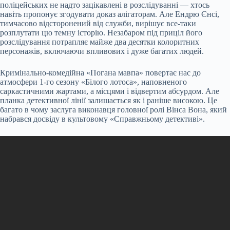
поліцейських не надто зацікавлені в розслідуванні — хтось
навіть пропонує згодувати доказ алігаторам. Але Ендрю Єнсі,
тимчасово відсторонений від служби, вирішує все-таки
розплутати цю темну історію. Незабаром під приціл його
розслідування потрапляє майже два десятки колоритних
персонажів, включаючи впливових і дуже багатих людей.
Кримінально-комедійна «Погана мавпа» повертає нас до
атмосфери 1-го сезону «Білого лотоса», наповненого
саркастичними жартами, а місцями і відвертим абсурдом. Але
планка детективної лінії залишається як і раніше високою. Це
багато в чому заслуга виконавця головної ролі Вінса Вона, який
набрався досвіду в культовому «Справжньому детективі».