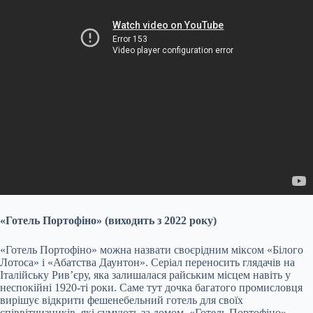
«Готель Портофіно» (виходить з 2022 року)
«Готель Портофіно» можна назвати своєрідним міксом «Білого
Лотоса» і «Абатства Даунтон». Серіал переносить глядачів на
Італійську Рив’єру, яка залишалася райським місцем навіть у
неспокійні 1920-ті роки. Саме тут дочка багатого промисловця
вирішує відкрити фешенебельний готель для своїх
співвітчизників, які сумують за домом. «Готель Портофіно»