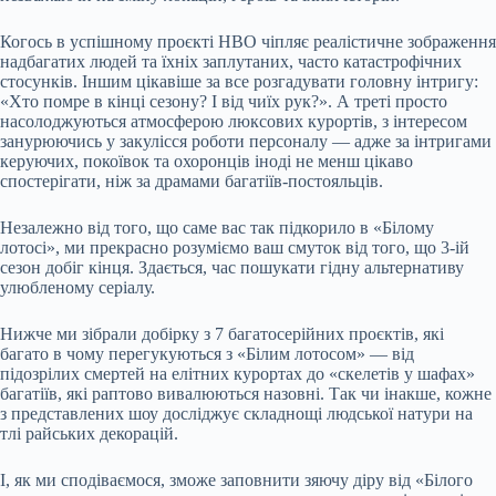
Когось в успішному проєкті HBO чіпляє реалістичне зображення
надбагатих людей та їхніх заплутаних, часто катастрофічних
стосунків. Іншим цікавіше за все розгадувати головну інтригу:
«Хто помре в кінці сезону? І від чиїх рук?». А треті просто
насолоджуються атмосферою люксових курортів, з інтересом
занурюючись у закулісся роботи персоналу — адже за інтригами
керуючих, покоївок та охоронців іноді не менш цікаво
спостерігати, ніж за драмами багатіїв-постояльців.
Незалежно від того, що саме вас так підкорило в «Білому
лотосі», ми прекрасно розуміємо ваш смуток від того, що 3-ій
сезон добіг кінця. Здається, час пошукати гідну альтернативу
улюбленому серіалу.
Нижче ми зібрали добірку з 7 багатосерійних проєктів, які
багато в чому перегукуються з «Білим лотосом» — від
підозрілих смертей на елітних курортах до «скелетів у шафах»
багатіїв, які раптово вивалюються назовні. Так чи інакше, кожне
з представлених шоу досліджує складнощі людської натури на
тлі райських декорацій.
І, як ми сподіваємося, зможе заповнити зяючу діру від «Білого