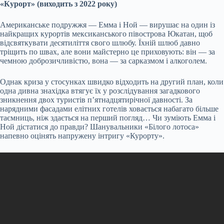
«Курорт» (виходить з 2022 року)
Американське подружжя — Емма і Ной — вирушає на один із
найкращих курортів мексиканського півострова Юкатан, щоб
відсвяткувати десятиліття свого шлюбу. Їхній шлюб давно
тріщить по швах, але вони майстерно це приховують: він — за
чемною доброзичливістю, вона — за сарказмом і алкоголем.
Однак криза у стосунках швидко відходить на другий план, коли
одна дивна знахідка втягує їх у розслідування загадкового
зникнення двох туристів п’ятнадцятирічної давності. За
нарядними фасадами елітних готелів ховається набагато більше
таємниць, ніж здається на перший погляд… Чи зуміють Емма і
Ной дістатися до правди? Шанувальники «Білого лотоса»
напевно оцінять напружену інтригу «Курорту».