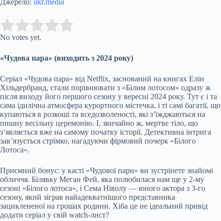
Джерело:
ukr.media
Submit Rating
Rate this item:
No votes yet.
«Чудова пара» (виходить з 2024 року)
Серіал «Чудова пара» від Netflix, заснований на книгах Елін
Хільдербранд, стали порівнювати з «Білим лотосом» одразу ж
після виходу його першого сезону у вересні 2024 року. Тут є і та
сама ідилічна атмосфера курортного містечка, і ті самі багатії, що
купаються в розкоші та вседозволеності, які з’їжджаються на
пишну весільну церемонію. І, звичайно ж, мертве тіло, що
з’являється вже на самому початку історії. Детективна інтрига
зав’язується стрімко, нагадуючи фірмовий почерк «Білого
Лотоса».
Приємний бонус: у касті «Чудової пари» ви зустрінете знайомі
обличчя. Білявку Меган Фей, яка полюбилася нам ще у 2-му
сезоні «Білого лотоса», і Сема Ніволу — юного актора з 3-го
сезону, який зіграв найадекватнішого представника
зациклененої на грошах родини. Хіба це не ідеальний привід
додати серіал у свій watch-лист?