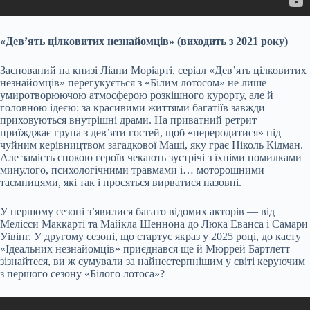
«Дев’ять цілковитих незнайомців» (виходить з 2021 року)
Заснований на книзі Ліани Моріарті, серіал «Дев’ять цілковитих
незнайомців» перегукується з «Білим лотосом» не лише
умиротворюючою атмосферою розкішного курорту, але й
головною ідеєю: за красивими життями багатіїв завжди
приховуються внутрішні драми. На приватний ретрит
приїжджає група з дев’яти гостей, щоб «переродитися» під
чуйним керівництвом загадкової Маші, яку грає Ніколь Кідман.
Але замість спокою героїв чекають зустрічі з їхніми помилками
минулого, психологічними травмами і… моторошними
таємницями, які так і просяться вирватися назовні.
У першому сезоні з’явилися багато відомих акторів — від
Мелісси Маккарті та Майкла Шеннона до Люка Еванса і Самари
Уівінг. У другому сезоні, що стартує якраз у 2025 році, до касту
«Ідеальних незнайомців» приєднався ще й Мюррей Бартлетт —
зізнайтеся, ви ж сумували за найнестерпнішим у світі керуючим
з першого сезону «Білого лотоса»?