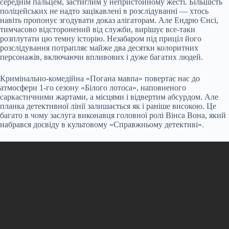
середнім пальцем, застиглим у непристойному жесті. Більшість
поліцейських не надто зацікавлені в розслідуванні — хтось
навіть пропонує згодувати доказ алігаторам. Але Ендрю Єнсі,
тимчасово відсторонений від служби, вирішує все-таки
розплутати цю темну історію. Незабаром під приціл його
розслідування потрапляє майже два десятки колоритних
персонажів, включаючи впливових і дуже багатих людей.
Кримінально-комедійна «Погана мавпа» повертає нас до
атмосфери 1-го сезону «Білого лотоса», наповненого
саркастичними жартами, а місцями і відвертим абсурдом. Але
планка детективної лінії залишається як і раніше високою. Це
багато в чому заслуга виконавця головної ролі Вінса Вона, який
набрався досвіду в культовому «Справжньому детективі».