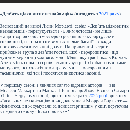
«Дев’ять цілковитих незнайомців» (виходить з
2021 року
)
Заснований на книзі Ліани Моріарті, серіал «Дев’ять цілковитих
незнайомців» перегукується з «Білим лотосом» не лише
умиротворюючою атмосферою розкішного курорту, але й
головною ідеєю: за красивими життями багатіїв завжди
приховуються внутрішні драми. На приватний ретрит
приїжджає група з дев’яти гостей, щоб «переродитися» під
чуйним керівництвом загадкової Маші, яку грає Ніколь Кідман.
Але замість спокою героїв чекають зустрічі з їхніми помилками
минулого, психологічними травмами і… моторошними
таємницями, які так і просяться вирватися назовні.
У першому сезоні з’явилися багато відомих акторів — від
Мелісси Маккарті та Майкла Шеннона до Люка Еванса і Самари
Уівінг. У другому сезоні, що стартує якраз у
2025 році
, до касту
«Ідеальних незнайомців» приєднався ще й Мюррей Бартлетт —
зізнайтеся, ви ж сумували за найнестерпнішим у світі керуючим
з першого сезону «Білого лотоса»?