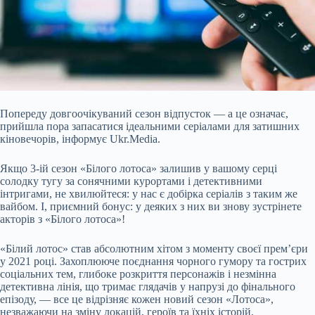
Попереду довгоочікуваний сезон відпусток — а це означає,
прийшла пора запасатися ідеальними серіалами для затишних
кіновечорів, інформує Ukr.Media.
Якщо 3-ій сезон «Білого лотоса» залишив у вашому серці
солодку тугу за сонячними курортами і детективними
інтригами, не хвилюйтеся: у нас є добірка серіалів з таким же
вайбом. І, приємний бонус: у деяких з них ви знову зустрінете
акторів з «Білого лотоса»!
«Білий лотос» став абсолютним хітом з моменту своєї
прем’єри
у 2021 році. Захоплююче поєднання чорного гумору та гострих
соціальних тем, глибоке розкриття персонажів і незмінна
детективна лінія, що тримає глядачів у напрузі до фінального
епізоду, — все це відрізняє кожен новий сезон «Лотоса»,
незважаючи на зміну локацій, героїв та їхніх історій.