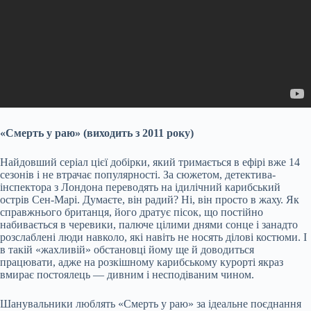
«Смерть у раю» (виходить з 2011 року)
Найдовший серіал цієї добірки, який тримається в ефірі вже 14
сезонів і не втрачає популярності. За сюжетом, детектива-
інспектора з Лондона переводять на ідилічний карибський
острів Сен-Марі. Думаєте, він радий? Ні, він просто в жаху. Як
справжнього британця, його дратує пісок, що постійно
набивається в черевики, палюче цілими днями сонце і занадто
розслаблені люди навколо, які навіть не носять ділові костюми. І
в такій «жахливій» обстановці йому ще й доводиться
працювати, адже на розкішному карибському курорті якраз
вмирає постоялець — дивним і несподіваним чином.
Шанувальники люблять «Смерть у раю» за ідеальне поєднання