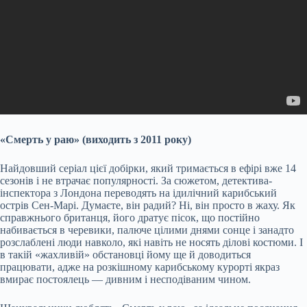
«Смерть у раю» (виходить з 2011 року)
Найдовший серіал цієї добірки, який тримається в ефірі вже 14
сезонів і не втрачає популярності. За сюжетом, детектива-
інспектора з Лондона переводять на ідилічний карибський
острів Сен-Марі. Думаєте, він радий? Ні, він просто в жаху. Як
справжнього британця, його дратує пісок, що постійно
набивається в черевики, палюче цілими днями сонце і занадто
розслаблені люди навколо, які навіть не носять ділові костюми. І
в такій «жахливій» обстановці йому ще й доводиться
працювати, адже на розкішному карибському курорті якраз
вмирає постоялець — дивним і несподіваним чином.