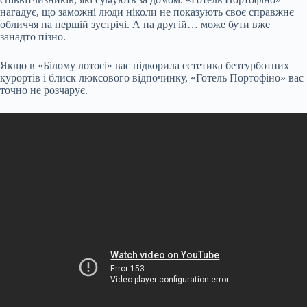
нагадує, що заможні люди ніколи не показують своє справжнє
обличчя на першій зустрічі. А на другій… може бути вже
занадто пізно.
Якщо в «Білому лотосі» вас підкорила естетика безтурботних
курортів і блиск люксового відпочинку, «Готель Портофіно» вас
точно не розчарує.