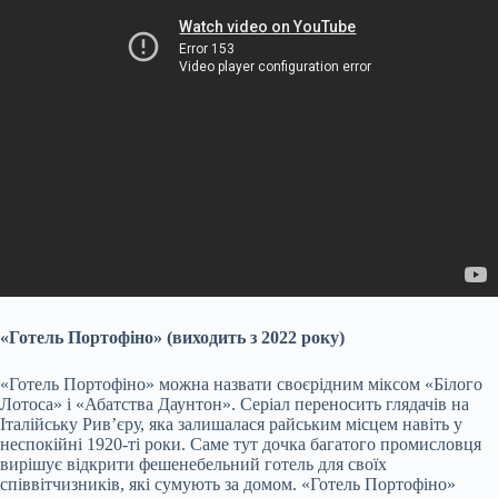
«Готель Портофіно» (виходить з 2022 року)
«Готель Портофіно» можна назвати своєрідним міксом «Білого
Лотоса» і «Абатства Даунтон». Серіал переносить глядачів на
Італійську Рив’єру, яка залишалася райським місцем навіть у
неспокійні 1920-ті роки. Саме тут дочка багатого промисловця
вирішує відкрити фешенебельний готель для своїх
співвітчизників, які сумують за домом. «Готель Портофіно»