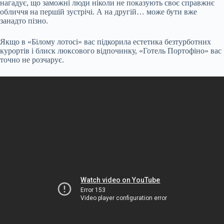
нагадує, що заможні люди ніколи не показують своє справжнє
обличчя на першій зустрічі. А на другій… може бути вже
занадто пізно.
Якщо в «Білому лотосі» вас підкорила естетика безтурботних
курортів і блиск люксового відпочинку, «Готель Портофіно» вас
точно не розчарує.