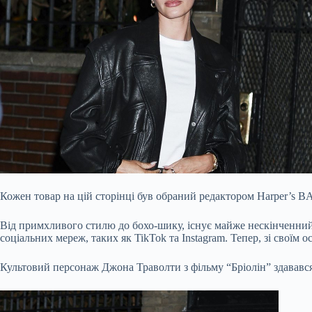
Кожен товар на цій сторінці був обраний редактором Harper’s 
Від примхливого стилю до бохо-шику, існує майже нескінченний с
соціальних мереж, таких як TikTok та Instagram. Тепер, зі своїм
Культовий персонаж Джона Траволти з фільму “Бріолін” здавався