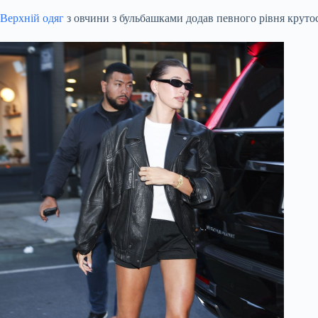
Верхній одяг
з овчини з бульбашками додав певного рівня крутос