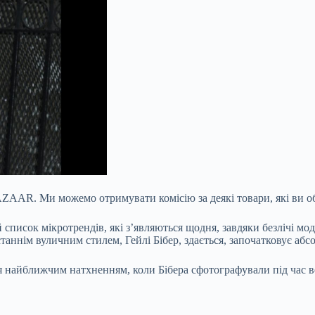
BAZAAR. Ми можемо отримувати комісію за деякі товари,
які ви 
писок мікротрендів, які з’являються щодня, завдяки безлічі модн
 останнім вуличним стилем, Гейлі Бібер, здається, започатковує а
 найближчим натхненням, коли Бібера сфотографували під час ве