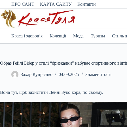
Перейти
ПРО САЙТ
КАРТА САЙТУ
Контакти
до
вмісту
Краса і здоров’я
Колекції
Мода
Туризм
Стиль 
Образ Гейлі Бібер у стилі “бризкалки” набуває спортивного від
Захар Купрієнко
04.09.2025
Знаменитості
Вона тут, щоб захистити Денні Зуко-кора, по-своєму.