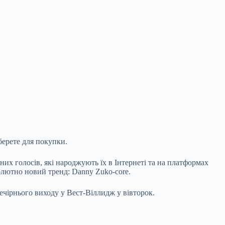
оберете для покупки.
их голосів, які народжують їх в Інтернеті та на платформах
бсолютно новий тренд: Danny Zuko-core.
чірнього виходу у Вест-Віллидж у вівторок.