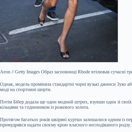
Aeon
//
Getty Images
Образ засновниці Rhode втілював сучасні тр
Однак, модель проміняла стандартні чорні вузькі джинси Зуко аб
моді на спортивні шорти.
Потім Бібер додала ще один модний штрих, взувши один зі своїх 
кільцями та годинником із рожевого золота.
Протягом багатьох років шкіряні куртки залишалися одним із пер
примудрявся надати своєму крою власного несподіваного родзу.