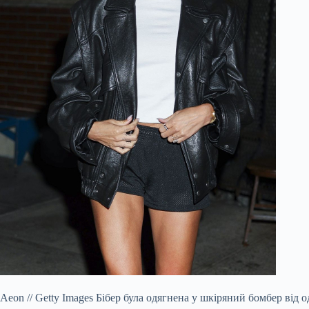
Aeon
//
Getty Images
Бібер була одягнена у шкіряний бомбер від од