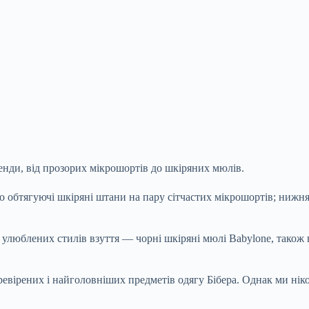
енди, від прозорих мікрошортів до шкіряних мюлів.
о обтягуючі шкіряні штани на пару сітчастих мікрошортів; нижня
улюблених стилів взуття — чорні шкіряні мюлі Babylone, також в
евірених і найголовніших предметів одягу Бібера. Однак ми ніко