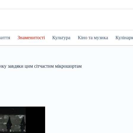
життя
Знаменитості
Культура
Кіно та музика
Кулінар
тінку завдяки цим сітчастим мікрошортам