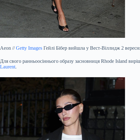
Aeon
//
Getty Images
Гейлі Бібер вийшла у Вест-Віллидж 2 вересня
Для свого ранньоосіннього образу засновниця Rhode Island вирі
Laurent
.