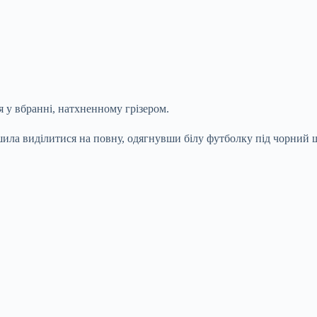
 у вбранні, натхненному грізером.
шила виділитися на повну, одягнувши білу футболку під чорний ш