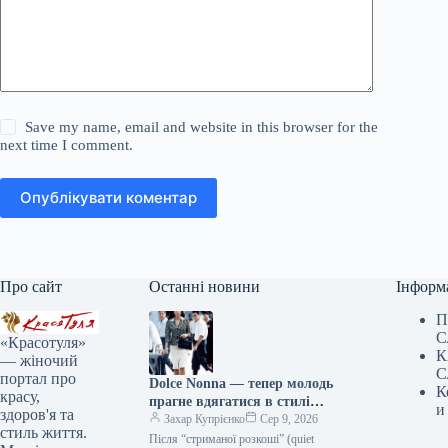
Save my name, email and website in this browser for the
next time I comment.
Опублікувати коментар
Про сайт
Останні новини
Інформ
П
С
«Красотуля»
К
— жіночий
С
портал про
Dolce Nonna — тепер молодь
К
красу,
прагне вдягатися в стилі
и
здоров'я та
італійських бабусь
Захар Купрієнко
Сер 9, 2026
стиль життя.
Після “стриманої розкоші” (quiet