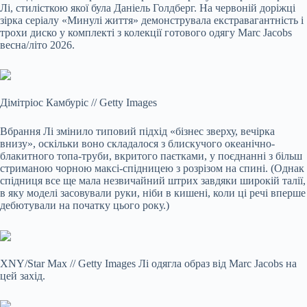
Лі, стилісткою якої була Даніель Голдберг. На червоній доріжці
зірка серіалу «Минулі життя» демонструвала екстравагантність і
трохи диско у комплекті з колекції готового одягу Marc Jacobs
весна/літо 2026.
Дімітріос Камбуріс
//
Getty Images
Вбрання Лі змінило типовий підхід «бізнес зверху, вечірка
внизу», оскільки воно складалося з блискучого океанічно-
блакитного топа-труби, вкритого паєтками, у поєднанні з більш
стриманою чорною максі-спідницею з розрізом на спині. (Однак
спідниця все ще мала незвичайний штрих завдяки широкій талії,
в яку моделі засовували руки, ніби в кишені, коли ці речі вперше
дебютували на початку цього року.)
XNY/Star Max
//
Getty Images
Лі одягла образ від Marc Jacobs на
цей захід.