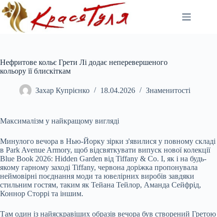
Перейти
до
вмісту
Нефритове кольє Грети Лі додає неперевершеного
кольору її блискіткам
Захар Купрієнко
18.04.2026
Знаменитості
Максималізм у найкращому вигляді
Минулого вечора в Нью-Йорку зірки з'явилися у повному складі
в Park Avenue Armory, щоб відсвяткувати випуск нової колекції
Blue Book
2026: Hidden Garden від Tiffany & Co. І, як і на будь-
якому гарному заході Tiffany, червона доріжка пропонувала
неймовірні поєднання моди та ювелірних виробів завдяки
стильним гостям, таким як Тейана Тейлор, Аманда Сейфрід,
Коннор Сторрі та іншим.
Там один із найяскравіших образів вечора був створений Гретою