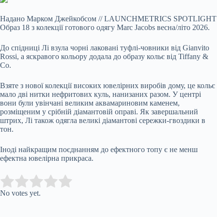
Надано Марком Джейкобсом
//
LAUNCHMETRICS SPOTLIGHT
Образ 18 з колекції готового одягу Marc Jacobs весна/літо 2026.
До спідниці Лі взула чорні лаковані туфлі-човники від Gianvito
Rossi, а яскравого кольору додала до образу кольє від Tiffany &
Co.
Взяте з нової колекції високих ювелірних виробів дому, це кольє
мало дві нитки нефритових куль, нанизаних разом. У центрі
вони були увінчані великим аквамариновим каменем,
розміщеним у срібній діамантовій оправі. Як завершальний
штрих, Лі також одягла великі діамантові сережки-гвоздики в
тон.
Іноді найкращим поєднанням до ефектного топу є не менш
ефектна ювелірна прикраса.
Submit Rating
Rate this item:
No votes yet.