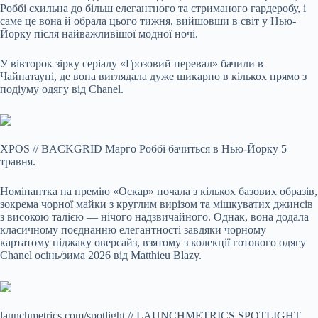
Роббі схильна до більш елегантного та стриманого гардеробу, і
саме це вона й обрала цього тижня, вийшовши в світ у Нью-
Йорку після найважливішої модної ночі.
У вівторок зірку серіалу «Грозовий перевал» бачили в
Чайнатауні, де вона виглядала дуже шикарно в кількох прямо з
подіуму одягу від Chanel.
XPOS
//
BACKGRID
Марго Роббі бачиться в Нью-Йорку 5
травня.
Номінантка на премію «Оскар» почала з кількох базових образів,
зокрема чорної майки з круглим вирізом та мішкуватих джинсів
з високою талією — нічого надзвичайного. Однак, вона додала
класичному поєднанню елегантності завдяки чорному
картатому піджаку оверсайз, взятому з колекції готового одягу
Chanel осінь/зима 2026 від Matthieu Blazy.
launchmetrics.com/spotlight
//
LAUNCHMETRICS SPOTLIGHT