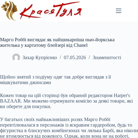
Перейти
до
вмісту
Марго Роббі виглядає як найшикарніша нью-йоркська
жителька у картатому блейзері від Chanel
Захар Купрієнко
07.05.2026
Знаменитості
Щойно знятий з подіуму одяг так добре виглядав з її
мішкуватими джинсами
Кожен товар на цій сторінці був обраний редактором Harper's
BAZAAR. Ми можемо отримувати
комісію за деякі товари, які
ви оберете для покупки.
У багатьох своїх найважливіших ролях Марго Роббі
перевтілювалася в персонажів із яскравим гардеробом, будь то
фігуристка в блискучих комбінезонах чи лялька Барбі, яка ніколи
не втомлюється від рожевого. Однак, коли вона не на роботі,