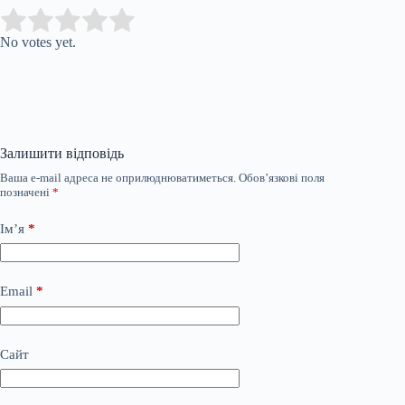
Submit Rating
Rate this item:
No votes yet.
Залишити відповідь
Ваша e-mail адреса не оприлюднюватиметься.
Обов’язкові поля
позначені
*
Ім’я
*
Email
*
Сайт