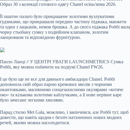
Образ 30 з колекції готового одягу Chanel осінь/зима 2026.
Її ошатне пальто було прикрашене золотими вузлуватими
ґудзиками, що прикрашали передню частину піджака, манжети
та один з лацканів, немов брошка. А до свого піджака Роббі мала
чорну стьобану сумку з подвійним клапаном, золотим
ланцюжком та відповідною фурнітурою.
Паоло Ланці
//
У ЦЕНТРІ УВАГИ LAUNCHMETRICS
Сумка
Роббі, яку можна побачити на подіумі Chanel FW26.
І це було ще не все для давнього амбасадора Chanel. Роббі
доповнила свій образ парою кремових мюлів з чорними
окантовками, масивними сонцезахисними окулярами «котяче
око» та кількома золотими каблучками, а її нове нерівне каре
було зачесане легкими хвилями.
Парад стилю Met Gala, можливо, і закінчився, але Роббі тут, щоб
довести, що навіть щодня є безліч натхненних нових модних
речей, якими можна насолодитися.