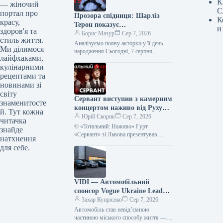
К
— жіночий
С
портал про
Прозора спідниця: Шарліз
К
красу,
Терон показує
и
здоров'я та
найвідважніший тренд 2026
Борис Мазур
Сер 7, 2026
стиль життя.
року
Аналізуємо появу акторки у її день
Ми ділимося
народження Сьогодні, 7 серпня,
лайфхаками,
Шарліз Терон відзначає 51-річчя — це
кулінарними
чудова нагода звернути увагу…
рецептами та
новинами зі
світу
Сервант виступив з камерним
знаменитосте
концертом наживо від Руху
й. Тут кожна
опору ССО – фото, відео
Юрій Скорик
Сер 7, 2026
читачка
© «Тотальний: Наживо» Гурт
знайде
«Сервант» зі Львова презентував
натхнення
акустичний виступ у рамках серії
для себе.
«Тотальний: Наживо». Запис був
створений на підтримку…
VIDI — Автомобільний
спонсор Vogue Ukraine Leaders
Gala: Які автівки будуть
Захар Купрієнко
Сер 7, 2026
представлені на події
Автомобіль став невід’ємною
частиною міського способу життя —