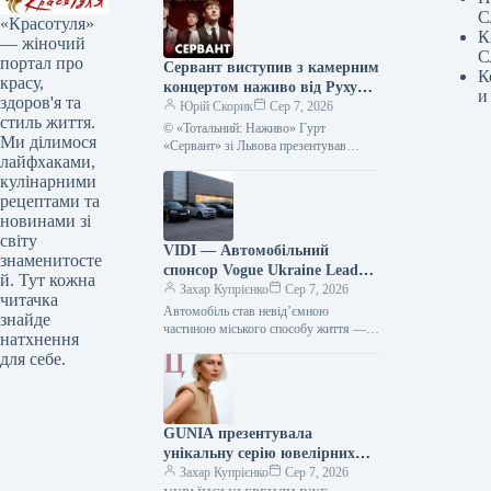
С
«Красотуля»
К
— жіночий
С
портал про
Сервант виступив з камерним
К
красу,
концертом наживо від Руху
и
здоров'я та
опору ССО – фото, відео
Юрій Скорик
Сер 7, 2026
стиль життя.
© «Тотальний: Наживо» Гурт
Ми ділимося
«Сервант» зі Львова презентував
лайфхаками,
акустичний виступ у рамках серії
кулінарними
«Тотальний: Наживо». Запис був
створений на підтримку…
рецептами та
новинами зі
світу
VIDI — Автомобільний
знаменитосте
спонсор Vogue Ukraine Leaders
й. Тут кожна
Gala: Які автівки будуть
Захар Купрієнко
Сер 7, 2026
читачка
представлені на події
Автомобіль став невід’ємною
знайде
частиною міського способу життя —
натхнення
простором, що поєднує роботу, дім,
для себе.
мандрівки та повсякденні справи.
Тому вибір машини…
GUNIA презентувала
унікальну серію ювелірних
виробів на честь Дня
Захар Купрієнко
Сер 7, 2026