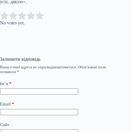
усіх, дякую».
Submit Rating
Rate this item:
No votes yet.
Залишити відповідь
Ваша e-mail адреса не оприлюднюватиметься.
Обов’язкові поля
позначені
*
Ім’я
*
Email
*
Сайт