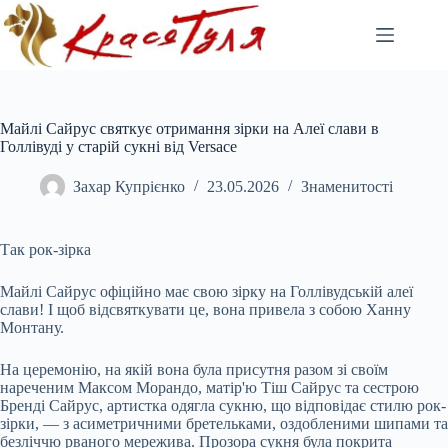
Перейти
до
вмісту
Майлі Сайрус святкує отримання зірки на Алеї слави в
Голлівуді у старій сукні від Versace
Захар Купрієнко
23.05.2026
Знаменитості
Так рок-зірка
Майлі Сайрус офіційно має свою зірку на Голлівудській алеї
слави! І щоб відсвяткувати це, вона привела з собою Ханну
Монтану.
На церемонію, на якій вона
була присутня разом зі своїм
нареченим Максом Морандо, матір'ю Тіш Сайрус та сестрою
Бренді Сайрус, артистка одягла сукню, що відповідає стилю рок-
зірки, — з асиметричними бретельками, оздобленими шипами та
безліччю рваного мережива. Прозора сукня була покрита