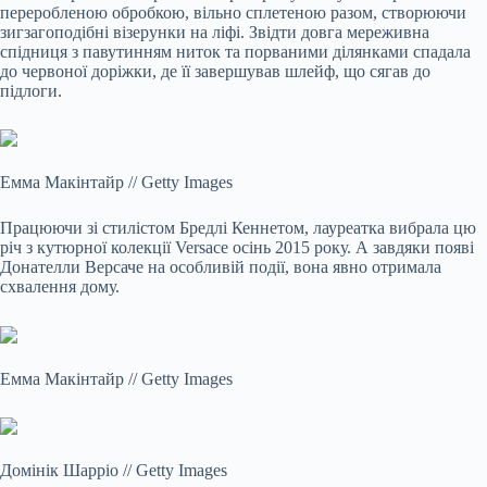
переробленою обробкою, вільно сплетеною разом, створюючи
зигзагоподібні візерунки на ліфі. Звідти довга мереживна
спідниця з павутинням ниток та порваними ділянками спадала
до червоної доріжки, де її завершував шлейф, що сягав до
підлоги.
Емма Макінтайр
//
Getty Images
Працюючи зі стилістом Бредлі Кеннетом, лауреатка вибрала цю
річ з кутюрної колекції Versace осінь 2015 року. А завдяки появі
Донателли Версаче на особливій події, вона явно отримала
схвалення дому.
Емма Макінтайр
//
Getty Images
Домінік Шарріо
//
Getty Images