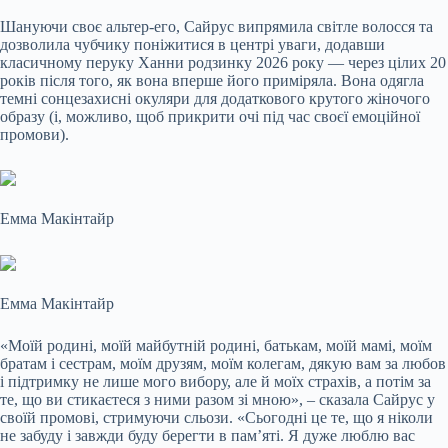
Шануючи своє альтер-его, Сайрус випрямила світле волосся та
дозволила чубчику поніжитися в центрі уваги, додавши
класичному перуку Ханни родзинку 2026 року — через цілих 20
років після того, як вона вперше його приміряла. Вона одягла
темні сонцезахисні окуляри для додаткового крутого жіночого
образу (і, можливо, щоб прикрити очі під час своєї емоційної
промови).
Емма Макінтайр
Емма Макінтайр
«Моїй родині, моїй майбутній родині, батькам, моїй мамі, моїм
братам і сестрам, моїм друзям, моїм колегам, дякую вам за любов
і підтримку не лише мого вибору, але й моїх страхів, а потім за
те, що ви стикаєтеся з ними разом зі мною», – сказала Сайрус у
своїй промові, стримуючи сльози. «Сьогодні це те, що я ніколи
не забуду і завжди буду берегти в пам’яті. Я дуже люблю вас