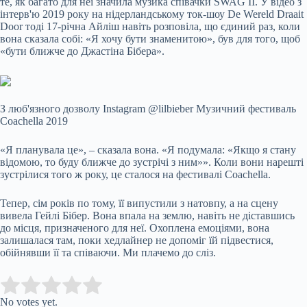
те, як багато для неї значила музика співачки SWAG II. У відео з
інтерв'ю 2019 року на нідерландському ток-шоу De Wereld Draait
Door тоді 17-річна Айліш навіть розповіла, що єдиний раз, коли
вона сказала собі: «Я хочу бути знаменитою», був для того, щоб
«бути ближче до Джастіна Бібера».
З люб'язного дозволу Instagram @lilbieber
Музичний фестиваль
Coachella 2019
«Я планувала це», – сказала вона. «Я подумала: «Якщо я стану
відомою, то буду ближче до зустрічі з ним»». Коли вони нарешті
зустрілися того ж року, це сталося на фестивалі Coachella.
Тепер, сім років по тому, її випустили з натовпу, а на сцену
вивела Гейлі Бібер. Вона впала на землю, навіть не діставшись
до місця, призначеного для неї. Охоплена емоціями, вона
залишалася там, поки хедлайнер не допоміг їй підвестися,
обійнявши її та співаючи. Ми плачемо до сліз.
Submit Rating
Rate this item:
No votes yet.