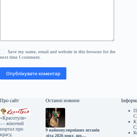
Save my name, email and website in this browser for the
next time I comment.
Опублікувати коментар
Про сайт
Останні новини
Інформ
П
С
«Красотуля»
К
— жіночий
С
портал про
9 найпопулярніших штанів
К
красу,
літа 2026 року, що