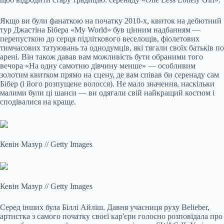
Якщо ви були фанаткою на початку 2010-х, квиток на дебютний
тур Джастіна Бібера «My World» був цінним надбанням —
перепусткою до серця підліткового веселощів, фіолетових
тимчасових татуювань та однодумців, які тягали своїх батьків по
арені. Він також давав вам можливість бути обраними того
вечора «На одну самотню дівчину менше» — особливим
золотим квитком прямо на сцену, де вам співав би серенаду сам
Бібер (і його розпущене волосся). Не мало значення, наскільки
малими були ці шанси — ви одягали свій найкращий костюм і
сподівалися на краще.
Кевін Мазур
//
Getty Images
Кевін Мазур
//
Getty Images
Серед інших була Біллі Айліш. Давня учасниця руху Belieber,
артистка з самого початку своєї кар'єри голосно розповідала про