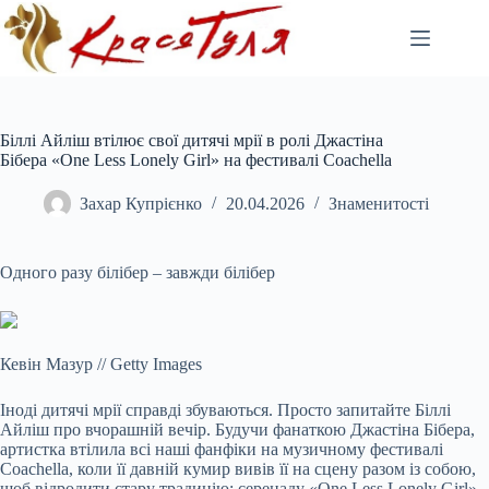
Перейти
до
вмісту
Біллі Айліш втілює свої дитячі мрії в ролі Джастіна
Бібера «One Less Lonely Girl» на фестивалі Coachella
Захар Купрієнко
20.04.2026
Знаменитості
Одного разу білібер – завжди білібер
Кевін Мазур
//
Getty Images
Іноді дитячі мрії справді збуваються. Просто запитайте Біллі
Айліш про вчорашній вечір. Будучи фанаткою
Джастіна Бібера,
артистка втілила всі наші фанфіки на музичному фестивалі
Coachella, коли її давній кумир вивів її на сцену разом із собою,
щоб відродити стару традицію: серенаду «One Less Lonely Girl».