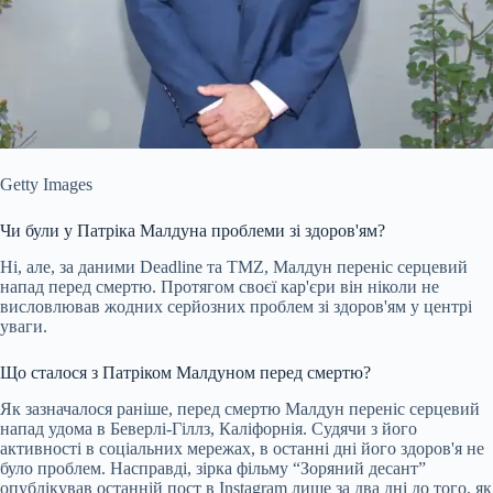
Getty Images
Чи були у Патріка Малдуна проблеми зі здоров'ям?
Ні, але, за даними Deadline та TMZ, Малдун переніс серцевий
напад перед смертю. Протягом своєї кар'єри він ніколи не
висловлював жодних серйозних проблем зі здоров'ям у центрі
уваги.
Що сталося з Патріком Малдуном перед смертю?
Як зазначалося раніше, перед смертю Малдун переніс серцевий
напад удома в Беверлі-Гіллз, Каліфорнія. Судячи з його
активності в соціальних мережах, в останні дні його здоров'я не
було проблем. Насправді, зірка фільму “Зоряний десант”
опублікував останній пост в Instagram лише за два дні до того, як