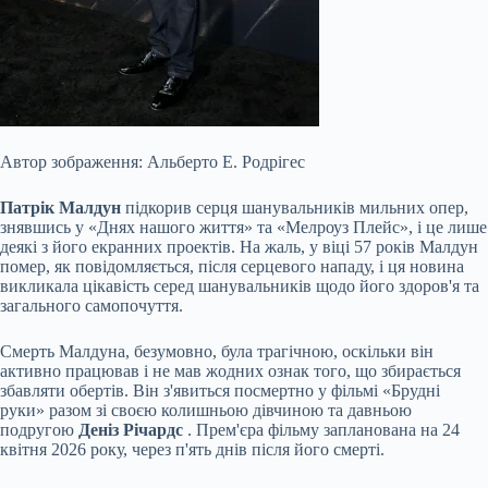
Автор зображення: Альберто Е. Родрігес
Патрік Малдун
підкорив серця шанувальників мильних опер,
знявшись у «Днях нашого життя» та «Мелроуз Плейс», і це лише
деякі з його екранних проектів. На жаль, у віці 57 років Малдун
помер, як повідомляється, після серцевого нападу, і ця новина
викликала цікавість серед шанувальників щодо його здоров'я та
загального самопочуття.
Смерть Малдуна, безумовно, була трагічною, оскільки він
активно працював і не мав жодних ознак того, що
збирається
збавляти обертів. Він з'явиться посмертно у фільмі «Брудні
руки» разом зі своєю колишньою дівчиною та давньою
подругою
Деніз Річардс
. Прем'єра фільму запланована на 24
квітня 2026 року, через п'ять днів після його смерті.