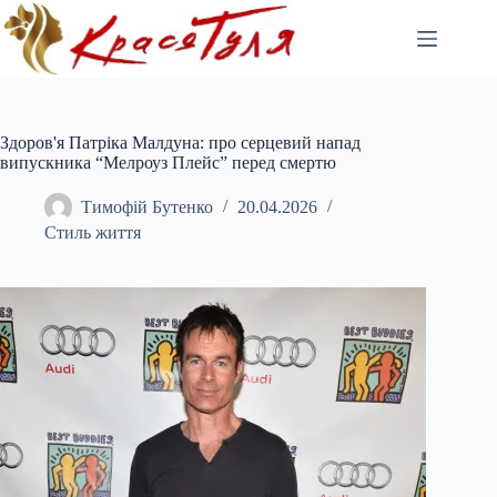
Перейти
до
вмісту
Здоров'я Патріка Малдуна: про серцевий напад
випускника “Мелроуз Плейс” перед смертю
Тимофій Бутенко
20.04.2026
Стиль життя