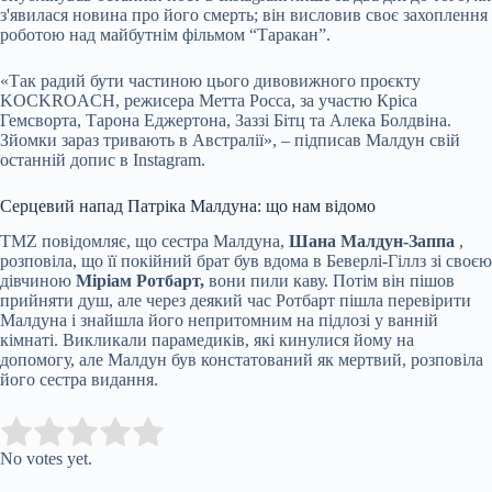
з'явилася новина про його смерть; він висловив своє захоплення
роботою над майбутнім фільмом “Таракан”.
«Так радий бути частиною цього дивовижного проєкту
KOCKROACH, режисера Метта Росса, за участю Кріса
Гемсворта, Тарона Еджертона, Заззі Бітц та Алека Болдвіна.
Зйомки зараз тривають в Австралії», – підписав Малдун свій
останній допис в Instagram.
Серцевий напад Патріка Малдуна: що нам відомо
TMZ повідомляє, що сестра Малдуна,
Шана Малдун-Заппа
,
розповіла, що її покійний брат був вдома в Беверлі-Гіллз зі своєю
дівчиною
Міріам Ротбарт,
вони пили каву. Потім він пішов
прийняти душ, але через деякий час Ротбарт пішла перевірити
Малдуна і знайшла його непритомним на підлозі у ванній
кімнаті. Викликали парамедиків, які кинулися йому на
допомогу, але Малдун був констатований як мертвий, розповіла
його сестра видання.
Submit Rating
Rate this item:
No votes yet.