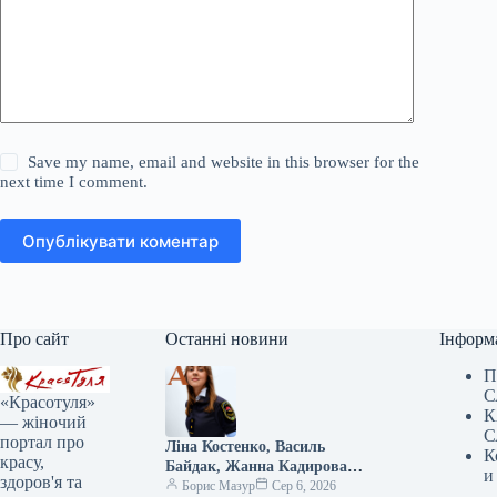
Save my name, email and website in this browser for the
next time I comment.
Опублікувати коментар
Про сайт
Останні новини
Інформ
П
С
«Красотуля»
К
— жіночий
С
портал про
Ліна Костенко, Василь
К
красу,
Байдак, Жанна Кадирова
и
здоров'я та
долучилися до масштабного
Борис Мазур
Сер 6, 2026