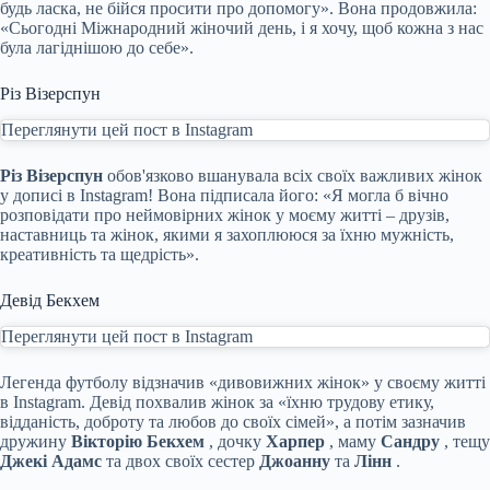
будь ласка, не бійся просити про допомогу». Вона продовжила:
«Сьогодні Міжнародний жіночий день, і я хочу, щоб кожна з нас
була лагіднішою до себе».
Різ Візерспун
Переглянути цей пост в Instagram
Різ Візерспун
обов'язково вшанувала всіх своїх важливих жінок
у дописі в Instagram! Вона підписала його: «Я могла б вічно
розповідати про неймовірних жінок у моєму житті – друзів,
наставниць та жінок, якими я захоплююся за їхню мужність,
креативність та щедрість».
Девід Бекхем
Переглянути цей пост в Instagram
Легенда футболу відзначив «дивовижних жінок» у своєму житті
в Instagram. Девід похвалив жінок за «їхню трудову етику,
відданість, доброту та любов до своїх сімей», а потім зазначив
дружину
Вікторію Бекхем
, дочку
Харпер
, маму
Сандру
, тещу
Джекі Адамс
та двох своїх сестер
Джоанну
та
Лінн
.