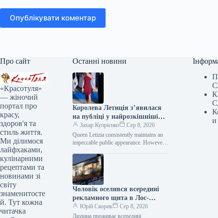
Опублікувати коментар
Про сайт
Останні новини
Інформ
П
С
«Красотуля»
К
— жіночий
С
портал про
Королева Летиція з’явилася
К
красу,
на публіці у найрозкішнішій
и
здоров'я та
сукні цього літа
Захар Купрієнко
Сер 8, 2026
стиль життя.
Queen Letizia consistently maintains an
Ми ділимося
impeccable public appearance. However,
лайфхаками,
during her recent visit to Mallorca, she
кулінарними
managed to surprise everyone.…
рецептами та
новинами зі
світу
Чоловік оселився всередині
знаменитосте
рекламного щита в Лос-
й. Тут кожна
Анджелесі — Netflix рекламує
Юрій Скорик
Сер 8, 2026
читачка
фільм “Останній дім” —
Людина проживає всередині