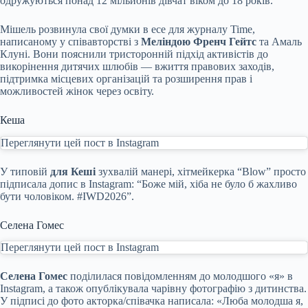
одружуються понад 12 мільйонів дівчат віком до 18 років.
Мішель розвинула свої думки в есе для журналу Time,
написаному у співавторстві з
Меліндою Френч Гейтс
та Амаль
Клуні. Вони пояснили тристоронній підхід активістів до
викорінення дитячих шлюбів — вжиття правових заходів,
підтримка місцевих організацій та розширення прав і
можливостей жінок через освіту.
Кеша
Переглянути цей пост в Instagram
У типовій
для Кеші
зухвалій манері, хітмейкерка “Blow” просто
підписала допис в Instagram: “Боже мій, хіба не було б жахливо
бути чоловіком. #IWD2026”.
Селена Гомес
Переглянути цей пост в Instagram
Селена Гомес
поділилася повідомленням до молодшого «я» в
Instagram, а також опублікувала чарівну фотографію з дитинства.
У підписі до фото акторка/співачка написала: «Люба молодша я,