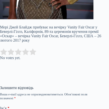
Мері Джей Блайдж прибуває на вечірку Vanity Fair Oscar у
Беверлі-Гіллз, Каліфорнія, 89-та церемонія вручення премії
«Оскар» – вечірка Vanity Fair Oscar, Беверлі-Гіллз, США – 26
лютого 2017 року
Submit Rating
Rate this item:
No votes yet.
Залишити відповідь
Ваша e-mail адреса не оприлюднюватиметься.
Обов’язкові поля
позначені
*
Ім’я
*