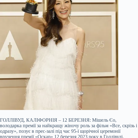
ГОЛЛІВУД, КАЛІФОРНІЯ – 12 БЕРЕЗНЯ: Мішель Єо,
володарка премії за найкращу жіночу роль за фільм «Все, скрізь і
одразу», позує в прес-залі під час 95-ї щорічної церемонії
вручення премії «Оскар» 12 березня 2023 року в Голлівуді,