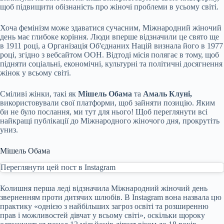
щоб підвищити обізнаність про жіночі проблеми в усьому світі.
Хоча фемінізм може здаватися сучасним,
Міжнародний жіночий
день має глибоке коріння. Люди вперше відзначили це свято ще
в 1911 році, а Організація Об'єднаних Націй визнала його в 1977
році, згідно з вебсайтом ООН. Відтоді місія полягає в тому, щоб
підняти соціальні, економічні, культурні та політичні досягнення
жінок у всьому світі.
Сміливі жінки, такі як
Мішель Обама
та
Амаль Клуні,
використовували свої платформи, щоб зайняти позицію. Яким
би не було послання, ми тут для нього! Щоб переглянути всі
найкращі публікації до Міжнародного жіночого дня, прокрутіть
униз.
Мішель Обама
Переглянути цей пост в Instagram
Колишня перша леді відзначила Міжнародний жіночий день
зверненням проти дитячих шлюбів. В Instagram вона назвала цю
практику «однією з найбільших загроз освіті та розширенню
прав і можливостей дівчат у всьому світі», оскільки щороку