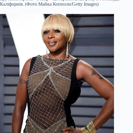
Каліфорнія. (Фото Майка Копполи/Getty Images)