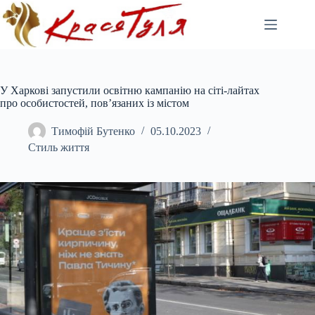
Перейти
до
вмісту
У Харкові запустили освітню кампанію на сіті-лайтах
про особистостей, пов’язаних із містом
Тимофій Бутенко
05.10.2023
Стиль життя