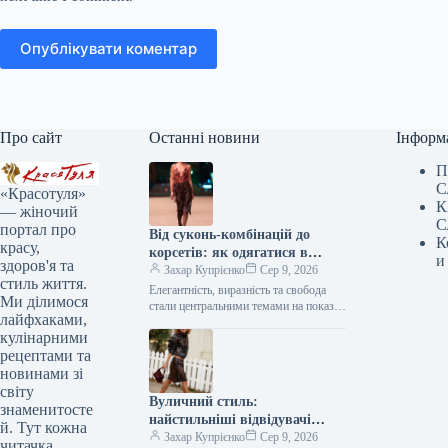
Опублікувати коментар
Про сайт
Останні новини
Інформ
П
С
«Красотуля»
К
— жіночий
С
портал про
Від суконь-комбінацій до
К
красу,
корсетів: як одягатися в
и
здоров'я та
білизняному стилі восени 2026
Захар Купрієнко
Сер 9, 2026
стиль життя.
року, як це демонстрували на
Елегантність, виразність та свобода
Ми ділимося
подіумах
стали центральними темами на показах
лайфхаками,
осінь-зима 2026/2027, представлених
кулінарними
через зухвало відвертий одяг
білизняного стилю. Йдеться не…
рецептами та
новинами зі
світу
Вуличний стиль:
знаменитосте
найстильніші відвідувачі
й. Тут кожна
Копенгагенського тижня моди
Захар Купрієнко
Сер 9, 2026
читачка