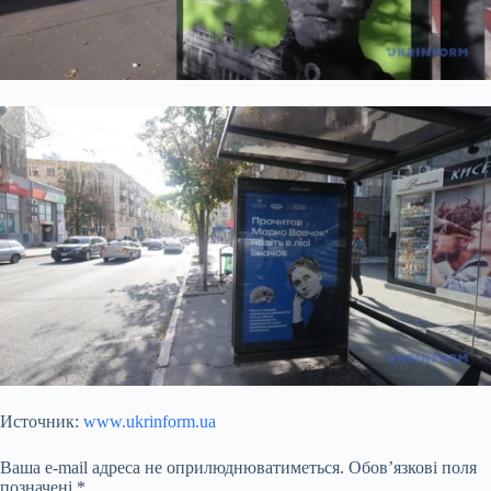
Источник:
www.ukrinform.ua
Ваша e-mail адреса не оприлюднюватиметься.
Обов’язкові поля
позначені
*