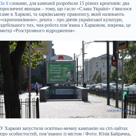
За її
словами, для кампанії розробили 15 різних креативів: два
присвячені явищам – тому, що гасло «Слава Україні» з’явилося
саме в Харкові, та харківському правопису, який називають
«скрипниківкою», решта – про діячів української культури,
здебільшого тих, чия робота пов’язана з Харковом, зокрема, це
митці «Розстріляного відродження».
У Харкові запустили освітньо-мемну кампанію на сіті-лайтах
про особистостей, пов’язаних із містом / Фото: Юлія Байрачна,