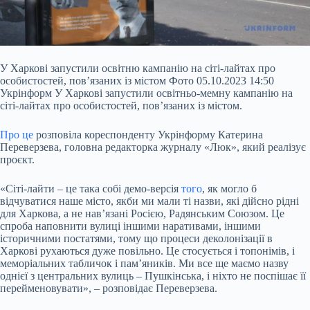
У Харкові запустили освітню кампанію на сіті-лайтах про
особистостей, пов’язаних із містом Фото 05.10.2023 14:50
Укрінформ У Харкові запустили освітньо-мемну кампанію на
сіті-лайтах про особистостей, пов’язаних із містом.
Про це
розповіла кореспонденту Укрінформу Катерина
Переверзева, головна редакторка журналу «Люк», який реалізує
проєкт.
«Сіті-лайти – це така собі демо-версія
того
, як могло б
відчуватися наше місто, якби ми мали ті назви, які дійсно рідні
для Харкова,
а не нав’язані Росією, Радянським Союзом. Це
спроба наповнити вулиці іншими наративами, іншими
історичними постатями, тому що процеси деколонізації в
Харкові рухаються дуже повільно. Це стосується і топонімів, і
меморіальних табличок і пам’яників. Ми все ще маємо назву
однієї з центральних вулиць – Пушкінська, і ніхто не поспішає її
перейменовувати», – розповідає Переверзева.