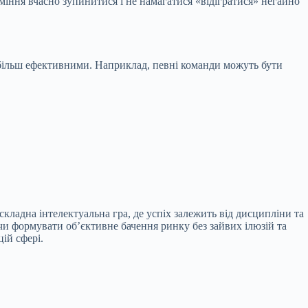
іння вчасно зупинитися і не намагатися «відігратися» негайно
айбільш ефективними. Наприклад, певні команди можуть бути
кладна інтелектуальна гра, де успіх залежить від дисципліни та
и формувати об’єктивне бачення ринку без зайвих ілюзій та
ій сфері.