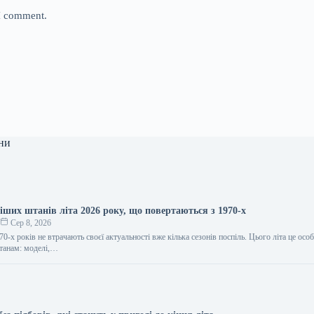
 I comment.
ни
іших штанів літа 2026 року, що повертаються з 1970-х
о
Сер 8, 2026
70-х років не втрачають своєї актуальності вже кілька сезонів поспіль. Цього літа це осо
танам: моделі,…