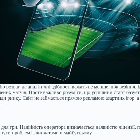
ю розваг, де аналітичні здібності важать не менше, ніж везіння.
ених матчів. Проте важливо розуміти, що успішний старт базуєть
и ринку. Сайт не займається прямою рекламою азартних ігор, а 
.
ля гри. Надійність оператора визначається наявністю ліцензії, 
кнути проблем із виплатами в майбутньому.