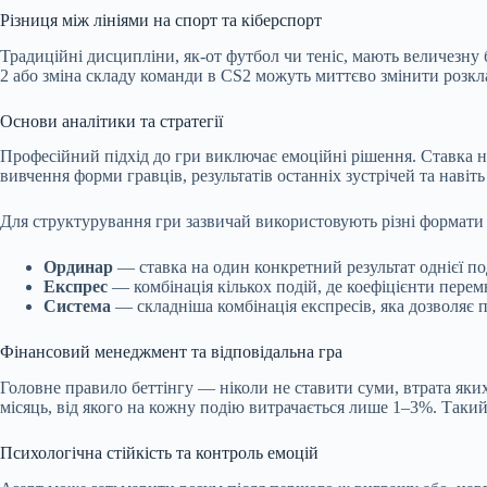
Різниця між лініями на спорт та кіберспорт
Традиційні дисципліни, як-от футбол чи теніс, мають величезну 
2 або зміна складу команди в CS2 можуть миттєво змінити розкл
Основи аналітики та стратегії
Професійний підхід до гри виключає емоційні рішення. Ставка 
вивчення форми гравців, результатів останніх зустрічей та наві
Для структурування гри зазвичай використовують різні формати 
Ординар
— ставка на один конкретний результат однієї под
Експрес
— комбінація кількох подій, де коефіцієнти перем
Система
— складніша комбінація експресів, яка дозволяє 
Фінансовий менеджмент та відповідальна гра
Головне правило беттінгу — ніколи не ставити суми, втрата як
місяць, від якого на кожну подію витрачається лише 1–3%. Такий п
Психологічна стійкість та контроль емоцій