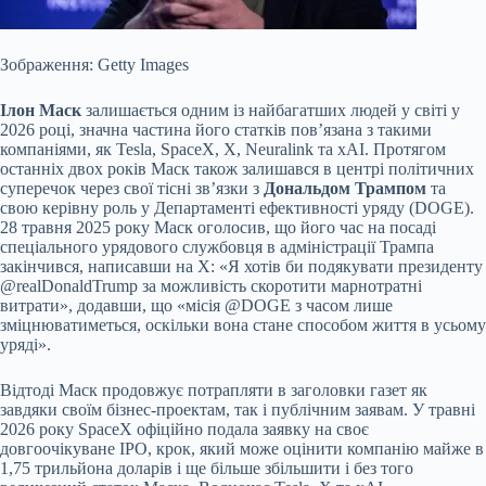
Зображення: Getty Images
Ілон Маск
залишається одним із найбагатших людей у світі у
2026 році, значна частина його статків пов’язана з такими
компаніями, як Tesla, SpaceX, X, Neuralink та xAI. Протягом
останніх двох років Маск також залишався в центрі політичних
суперечок через свої тісні зв’язки з
Дональдом Трампом
та
свою керівну роль у Департаменті ефективності уряду (DOGE).
28 травня 2025 року Маск оголосив, що його час на посаді
спеціального урядового службовця в адміністрації Трампа
закінчився, написавши на X: «Я хотів би подякувати президенту
@realDonaldTrump за можливість скоротити марнотратні
витрати», додавши, що «місія @DOGE з часом лише
зміцнюватиметься, оскільки вона стане способом життя в усьому
уряді».
Відтоді Маск продовжує потрапляти в заголовки газет як
завдяки своїм бізнес-проектам, так і публічним заявам. У травні
2026 року SpaceX офіційно подала заявку на своє
довгоочікуване IPO, крок, який може оцінити компанію майже в
1,75 трильйона доларів і ще більше збільшити і без того