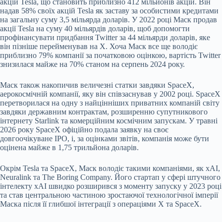
акцій Tesla, що становить приблизно 412 мільйонів акцій. Він
надав 58% своїх акцій Tesla як заставу за особистими кредитами
на загальну суму 3,5 мільярда доларів. У 2022 році Маск продав
акції Tesla на суму 40 мільярдів доларів, щоб допомогти
профінансувати придбання Twitter за 44 мільярди доларів, яке
він пізніше перейменував на X. Хоча Маск все ще володіє
приблизно 79% компанії за початковою оцінкою, вартість Twitter
знизилася майже на 70% станом на серпень 2024 року.
Маск також накопичив величезні статки завдяки SpaceX,
аерокосмічній компанії, яку він співзаснував у 2002 році. SpaceX
перетворилася на одну з найцінніших приватних компаній світу
завдяки державним контрактам, розширенню супутникового
інтернету Starlink та комерційним космічним запускам. У травні
2026 року SpaceX офіційно подала заявку на своє
довгоочікуване IPO, і, за оцінками звітів, компанія може бути
оцінена майже в 1,75 трильйона доларів.
Окрім Tesla та SpaceX, Маск володіє такими компаніями, як xAI,
Neuralink та The Boring Company. Його стартап у сфері штучного
інтелекту xAI швидко розширився з моменту запуску у 2023 році
та став центральною частиною зростаючої технологічної імперії
Маска після її глибшої інтеграції з операціями X та SpaceX.