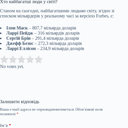
Хто найбагатші люди у світі?
Станом на сьогодні, найбагатшими людьми світу, згідно зі
списком мільярдерів у реальному часі за версією Forbes, є:
Ілон Маск
– 807,7 мільярда доларів
Ларрі Пейдж
– 316 мільярдів доларів
Сергій Брін
– 291,4 мільярда доларів
Джефф Безос
– 272,3 мільярда доларів
Ларрі Еллісон
– 234,9 мільярда доларів
Submit Rating
Rate this item:
No votes yet.
Залишити відповідь
Ваша e-mail адреса не оприлюднюватиметься.
Обов’язкові поля
позначені
*
Ім’я
*