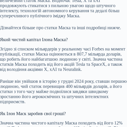
величезний статок Маска. Водночас Tesla, X та xAI
продовжують стикатися з пильною увагою щодо штучного
інтелекту, технологій автономного керування та дедалі більш
суперечливого публічного іміджу Маска.
Дізнайтеся більше про статки Маска та інші подробиці нижче.
Який чистий капітал Ілона Маска?
Згідно зі списком мільярдерів у реальному часі Forbes на момент
публікації, статки Маска оцінюються в 807,7 мільярда доларів,
що робить його найбагатшою людиною у світі. Значна частина
статків Маска походить від його акцій Tesla та SpaceX, а також
від володіння акціями X, xAI та Neuralink.
Раніше він увійшов в історію у грудні 2024 року, ставши першою
людиною, чий статок перевищив 400 мільярдів доларів, а його
статки з того часу майже подвоїлися завдяки швидкому
зростанню його аерокосмічних та штучних інтелектних
підприємств.
Як Ілон Маск заробив свої гроші?
Значна частина чистого капіталу Маска походить від його 12%