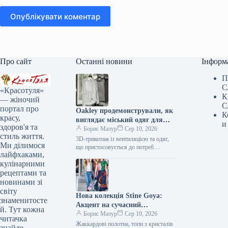
Опублікувати коментар
Про сайт
Останні новини
Інформ
П
С
«Красотуля»
К
— жіночий
С
портал про
Oakley продемонстрували, як
К
красу,
виглядає міський одяг для
и
здоров'я та
змінної погоди
Борис Мазур
Сер 10, 2026
стиль життя.
3D-трикотаж із вентиляцією та одяг,
Ми ділимося
що пристосовується до потреб
лайфхаками,
Виробник Oakley славиться своїм
кулінарними
інноваційним підходом до створення
одягу для активного…
рецептами та
новинами зі
світу
Нова колекція Stine Goya:
знаменитосте
Акцент на сучасний
й. Тут кожна
максималізм
Борис Мазур
Сер 10, 2026
читачка
Жаккардові полотна, топи з кристалів
знайде