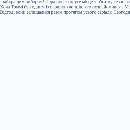
 найкращим вибором! Пара посіла друге місце у п'ятому сезоні с
ь. Хоча Томмі був одним із перших хлопців, хто познайомився з 
ідтоді вони залишалися разом протягом усього серіалу. Сьогодні п