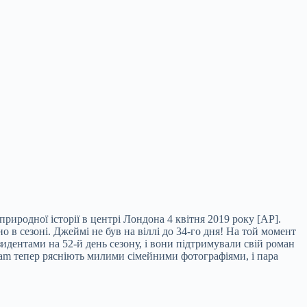
риродної історії в центрі Лондона 4 квітня 2019 року [AP].
о в сезоні. Джеймі не був на віллі до 34-го дня! На той момент
зидентами на 52-й день сезону, і вони підтримували свій роман
gram тепер рясніють милими сімейними фотографіями, і пара