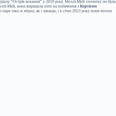
еріалу “Острів кохання” у 2019 році. Моллі-Мей спочатку не була
Моллі-Мей, вона вирішила піти на побачення з
Кертісом
ара така ж міцна, як і завжди, і в січні 2023 року вони вітали