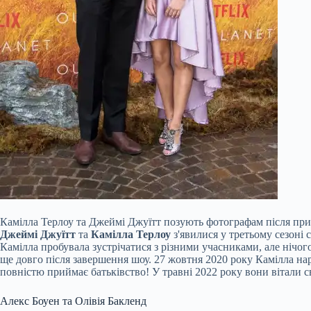
Камілла Терлоу та Джеймі Джуїтт позують фотографам після прибу
Джеймі Джуїтт
та
Камілла Терлоу
з'явилися у третьому сезоні 
Камілла пробувала зустрічатися з різними учасниками, але нічог
ще довго після завершення шоу. 27 жовтня 2020 року Камілла н
повністю приймає батьківство! У травні 2022 року вони вітали св
Алекс Боуен та Олівія Бакленд