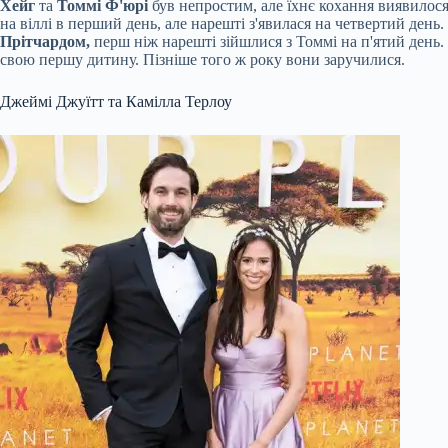
Хейг
та
Томмі Ф'юрі
був непростим, але їхнє кохання виявилося
на віллі в перший день, але нарешті з'явилася на четвертий ден
Прітчардом,
перш ніж нарешті зійшлися з Томмі на п'ятий день. В
свою першу дитину. Пізніше того ж року вони заручилися.
Джеймі Джуїтт та Камілла Терлоу