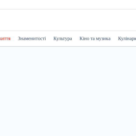
життя
Знаменитості
Культура
Кіно та музика
Кулінар