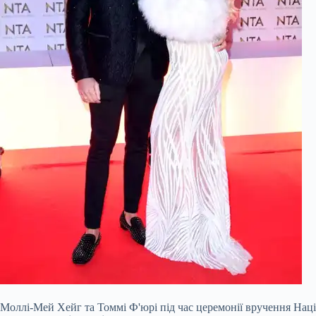
Моллі-Мей Хейг та Томмі Ф'юрі під час церемонії вручення Націо