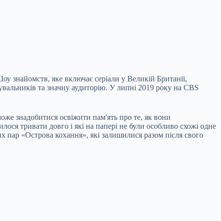
Шоу знайомств, яке включає серіали у Великій Британії,
увальників та значну аудиторію. У липні 2019 року на CBS
оже знадобитися освіжити пам'ять про те, як вони
лося тривати довго і які на папері не були особливо схожі одне
ших пар «Острова кохання», які залишилися разом після свого