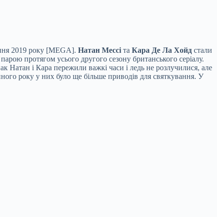
липня 2019 року [MEGA].
Натан
Мессі
та
Кара Де Ла Хойд
стали
парою протягом усього другого сезону британського серіалу.
нак Натан і Кара пережили важкі часи і ледь не розлучилися, але
пного року у них було ще більше приводів для святкування. У