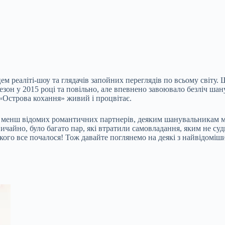
м реаліті-шоу та глядачів запойних переглядів по всьому світу. 
зон у 2015 році та повільно, але впевнено завоювало безліч шан
«Острова кохання» живий і процвітає.
не менш відомих романтичних партнерів, деяким шанувальникам м
чайно, було багато пар, які втратили самовладання, яким не суди
з якого все почалося! Тож давайте поглянемо на деякі з найвідомі