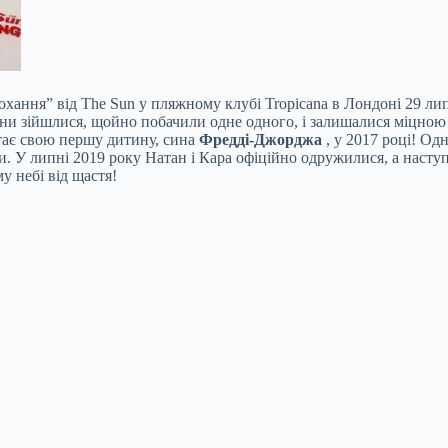
кохання” від The Sun у пляжному клубі Tropicana в Лондоні 29 
они зійшлися, щойно побачили одне одного, і залишалися міцною 
ітає свою першу дитину, сина
Фредді-Джорджа
, у 2017 році! Од
и. У липні 2019 року Натан і Кара офіційно одружилися, а насту
у небі від щастя!