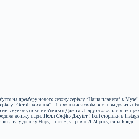
ття на прем'єру нового сезону серіалу “Наша планета” в Музеї п
серіалу “Острів кохання”.
і захопилися своїм романом досить пізн
о не існувало, поки не з'явився Джеймі. Пару оголосили віце-пре
ародила доньку пари,
Нелл Софію Джуїтт
! Їхні сторінки в Insta
ою другу доньку Нору, а потім, у травні 2024 року, сина Броді.