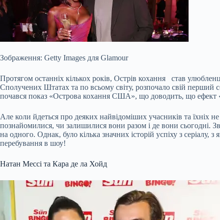
Зображення: Getty Images для Glamour
Протягом останніх кількох років, Острів кохання
став улюбленце
Сполучених Штатах та по всьому світу, розпочало свій перший се
почався показ «Острова кохання США», що доводить, що ефект 
Але
коли йдеться про деяких найвідоміших учасників та їхніх 
познайомилися, чи залишилися вони разом і де вони сьогодні. Зви
на одного. Однак, було кілька значних історій успіху з серіалу, 
перебування в шоу!
Натан Мессі та Кара де ла Хойд