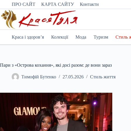
Перейти
ПРО САЙТ
КАРТА САЙТУ
Контакти
до
вмісту
Краса і здоров’я
Колекції
Мода
Туризм
Стиль 
Пари з «Острова кохання», які досі разом: де вони зараз
Тимофій Бутенко
27.05.2026
Стиль життя