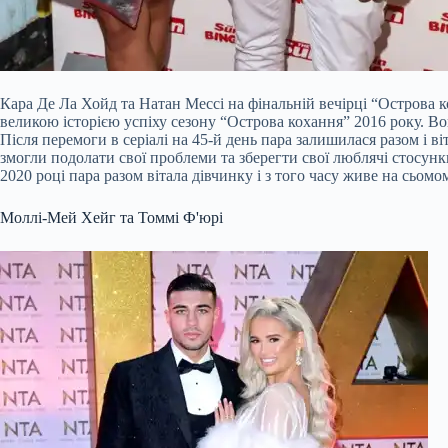
Кара Де Ла Хойд та Натан Мессі на фінальній вечірці “Острова 
великою історією успіху сезону “Острова кохання” 2016 року. В
Після перемоги в серіалі на 45-й день пара залишилася разом і в
змогли подолати свої проблеми та зберегти свої люблячі стосунк
2020 році пара разом вітала дівчинку і з того часу живе на сьомом
Моллі-Мей Хейг та Томмі Ф'юрі